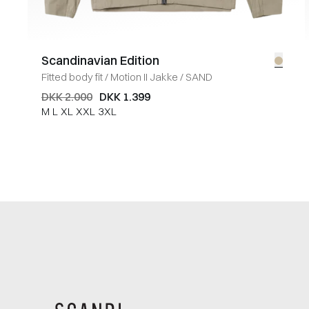
Scandinavian Edition
Fitted body fit
/
Motion II Jakke
/
SAND
DKK 2.000
DKK 1.399
M
L
XL
XXL
3XL