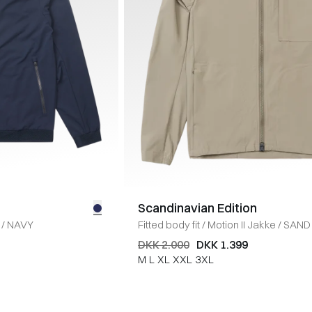
Scandinavian Edition
/
NAVY
Fitted body fit
/
Motion II Jakke
/
SAND
DKK 2.000
DKK 1.399
M
L
XL
XXL
3XL