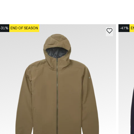
-31%
END OF SEASON
-47%
E