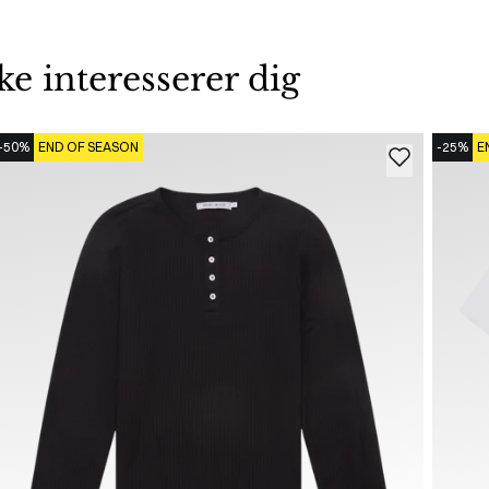
 interesserer dig
-50%
END OF SEASON
-25%
E