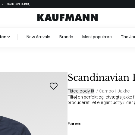
 VED KØB OVER 499,-
ies
New Arrivals
Brands
Mest populære
The Jo
Scandinavian 
Fitted body fit
/
Campo II Jakke
Tilføj en perfekt og letvægts jakke 
produceret i et elegant udtryk, der pa
Farve: