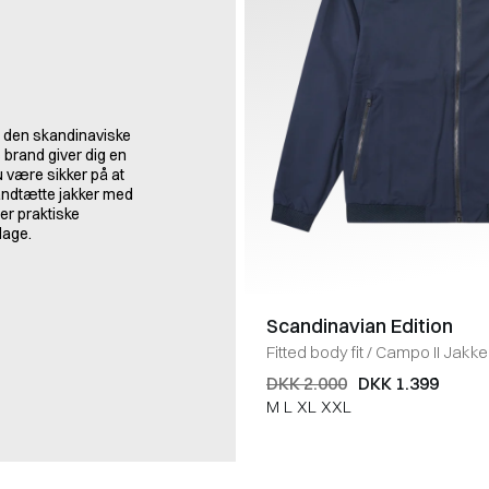
f den skandinaviske
 brand giver dig en
du være sikker på at
vandtætte jakker med
er praktiske
dage.
Scandinavian Edition
Fitted body fit
/
Campo II Jakke
DKK 2.000
DKK 1.399
M
L
XL
XXL