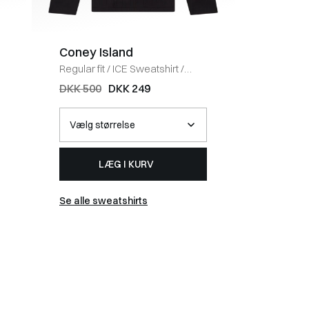
Coney Island
BOSS 
Regular fit
/
ICE Sweatshirt
/
Regular fi
BLACK
HVID
DKK 500
DKK 249
DKK 40
LÆG I KURV
Se alle sweatshirts
Se alle t-