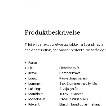
Produktbeskrivelse
Tilføj en perfekt og letvægts jakke fra Scandinavian 
et elegant udtryk, der passer perfekt til din forår
Farve:
Fit:
Fitted body fit
Krave:
Bomber krave
Logo:
Påsyet logo på arm
Lommer:
2 skrålommer med lynlås
Lukning:
2-vejs lynlås
Materiale:
100% Polyester
Modelnavn:
CAMPO 2601 VINDJ.
Ribkant:
Elastik i bund og ærmekant