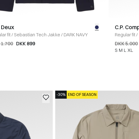
 Deux
C.P. Com
ar fit
/
Sebastian Tech Jakke
/
DARK NAVY
Regular fit
/
 1.700
DKK 899
DKK 5.000
S
M
L
XL
-30%
END OF SEASON