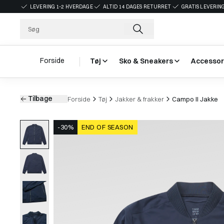
LEVERING 1-2 HVERDAGE
ALTID 14 DAGES RETURRET
GRATIS LEVERING
Forside
Tøj
Sko & Sneakers
Accessor
Tilbage
Forside
Tøj
Jakker & frakker
Campo II Jakke
-30%
END OF SEASON