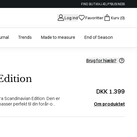
FIND BUTIK
HJÆLP?
BUSINESS
Log ind
Favoritter
Kurv
(0)
urnal
Trends
Made to measure
End of Season
Brug for hjælp?
Edition
DKK 1.399
fra Scandinavian Edition. Den er
Om produktet
sser perfekt til din forår-o...