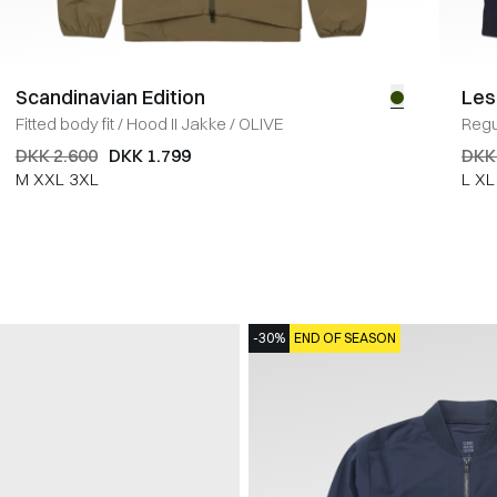
Scandinavian Edition
Les
Fitted body fit
/
Hood II Jakke
/
OLIVE
Regul
DKK 2.600
DKK 1.799
DKK
M
XXL
3XL
L
XL
-30%
END OF SEASON