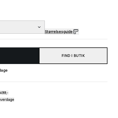
Størrelsesguide
FIND I BUTIK
dage
499,-
 hverdage