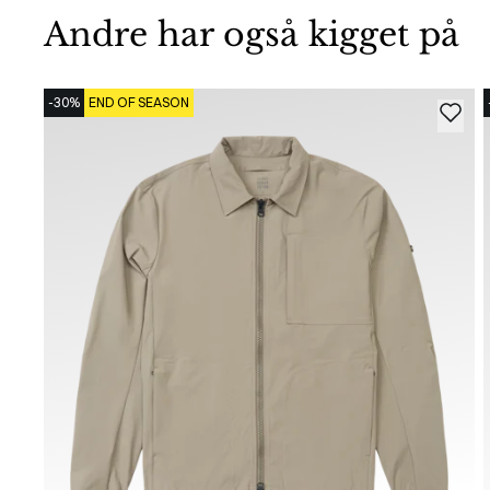
Andre har også kigget på
-30%
END OF SEASON