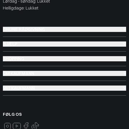
Lørdag - søndag: Lukket
Helligdage: Lukket
ONLINE RÅDGIVNING
HJÆLP
SHOPPING
OM KAUFMANN
MIT KAUFMANN
FØLG OS