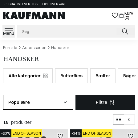
GRATIS LEVERING VED KØB OVER 499,-
Kurv
(0)
Menu
Forside
Accessories
Handsker
HANDSKER
Alle kategorier
Butterflies
Bælter
Bøger
Populære
Filtre
15
produkter
-63%
END OF SEASON
-34%
END OF SEASON