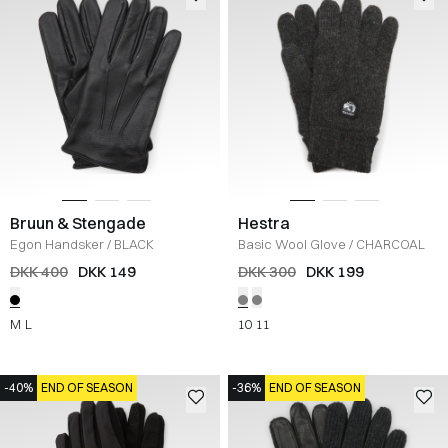
Bruun & Stengade
Hestra
Egon Handsker
/
BLACK
Basic Wool Glove
/
CHARCOAL
DKK 400
DKK 149
DKK 300
DKK 199
M
L
10
11
-40%
END OF SEASON
-36%
END OF SEASON