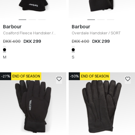
Barbour
Barbour
Coalford Fleece Handsker
/
Overdale Handsker
/
SORT
SORT
DKK 400
DKK 299
DKK 400
DKK 299
M
S
-27%
END OF SEASON
-50%
END OF SEASON