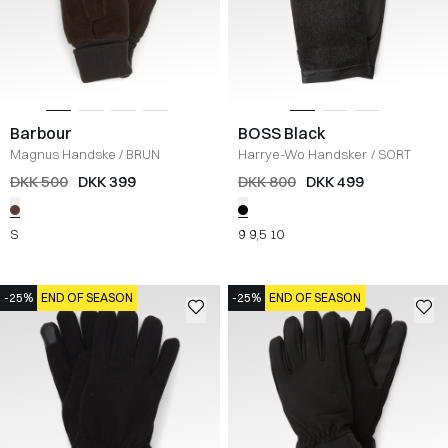
Barbour
BOSS Black
Magnus Handske
/
BRUN
Harrye-Wo Handsker
/
SORT
DKK 500
DKK 399
DKK 800
DKK 499
S
9
9,5
10
-25%
END OF SEASON
-25%
END OF SEASON