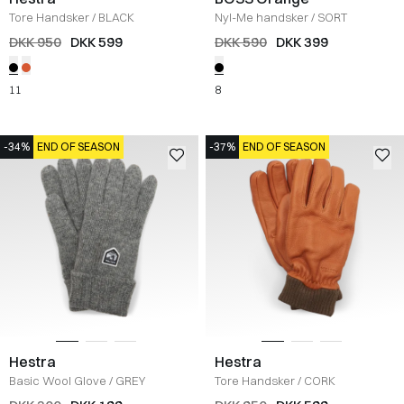
Tore Handsker
/
BLACK
Nyl-Me handsker
/
SORT
DKK 950
DKK 599
DKK 590
DKK 399
11
8
-34%
END OF SEASON
-37%
END OF SEASON
Hestra
Hestra
Basic Wool Glove
/
GREY
Tore Handsker
/
CORK