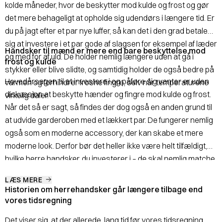
kolde måneder, hvor de beskytter mod kulde og frost og gør
det mere behageligt at opholde sig udendørs i længere tid. Er
du på jagt efter et par nye luffer, så kan det i den grad betale
sig at investere i et par gode af slagsen for eksempel af læder
Handsker til mænd er mere end bare beskyttelse mod
og med for af uld. De holder nemlig længere uden at gå i
frost og kulde
stykker eller blive slidte, og samtidig holder de også bedre på
Hovedårsagen til at investere i og påføre sig vanter er uden
varmen og forhindrer frosne fingre, selv når temperaturene
diskussion at beskytte hænder og fingre mod kulde og frost.
virkelig daler.
Når det så er sagt, så findes der dog også en anden grund til
at udvide garderoben med et lækkert par. De fungerer nemlig
også som en moderne accessory, der kan skabe et mere
moderne look. Derfor bør det heller ikke være helt tilfældigt,
hvilke herre handsker, du investerer i – de skal nemlig matche
dit look og din foretrukne vinterjakke. Du kan for eksempel
LÆS MERE
give lidt mere liv til din ensfarvede eller diskrete jakke med et
Historien om herrehandsker går længere tilbage end
par farverige eller mønstrede luffer eller supplere det
vores tidsregning
elegante look med et sort par af skind eller læder. Hvis det
Det viser sig, at der allerede, lang tid før vores tidsregning