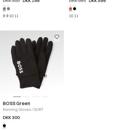
DKK 300
DKK 199
DKK 950
DKK 599
8
9
10
11
10
11
BOSS Green
Running Gloves
/
SORT
DKK 300