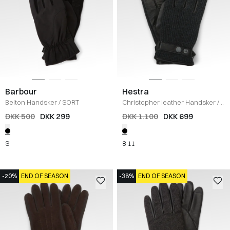
Barbour
Hestra
Belton Handsker
/
SORT
Christopher leather Handsker
/
BLACK
DKK 500
DKK 299
DKK 1.100
DKK 699
S
8
11
-20%
END OF SEASON
-38%
END OF SEASON