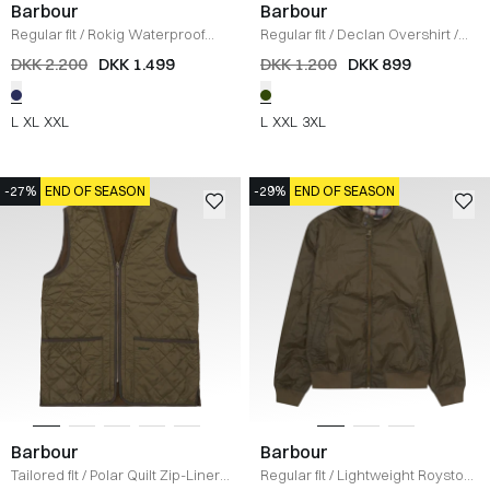
Barbour
Barbour
Regular fit
/
Rokig Waterproof
Regular fit
/
Declan Overshirt
/
Jakke
/
NAVY
OLIVE
DKK 2.200
DKK 1.499
DKK 1.200
DKK 899
L
XL
XXL
L
XXL
3XL
-27%
END OF SEASON
-29%
END OF SEASON
Barbour
Barbour
Tailored fit
/
Polar Quilt Zip-Liner
Regular fit
/
Lightweight Royston