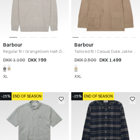
Barbour
Barbour
Regular fit
/
Grangetown Half-Zip
Tailored fit
/
Casual Duke Jakke
/
Strik
/
GRÅ
KHAKI
DKK 1.100
DKK 799
DKK 2.500
DKK 1.499
XL
XXL
-25%
END OF SEASON
-25%
END OF SEASON