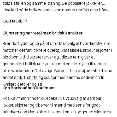
tidløs stil i én og samme løsning. De populære jakker er
ideelle til både byliv og natur – og passer perfekt over både
skjorte og strik.
LÆS MERE
Skjorter og herretøj med britisk karakter
Brandet byder også på et stærkt udvalg af hverdagstøj, der
matcher det funktionelle overtøj. Klassiske Barbour skjorter i
blød bomuld, diskrete farver og tidløse tern giver et
gennemført britisk udtryk – uanset om de styles til kontoret
eller weekenden. Det øvrige Barbour herretøj omfatter blandt
andet
strik
,
t-shirts
og
bukser
med samme dedikation til
kvalitet, detaljer og stil.
Køb Barbour hos Kaufmann
Hos Kaufmann finder du et eksklusivt udvalg af Barbour
jakker,
skjorter
og tilbehør til mænd med sans for godt
håndværk og klassisk stil. Uanset om du søger en slidstærk