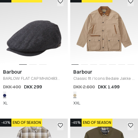
Barbour
Barbour
BARLOW FLAT CAP MHA0483
Classic fit
/
Icons Bedale Jakke
/
CAP
/
NAVY
SAND
DKK 400
DKK 299
DKK 2.600
DKK 1.499
XL
XXL
-43%
END OF SEASON
-45%
END OF SEASON