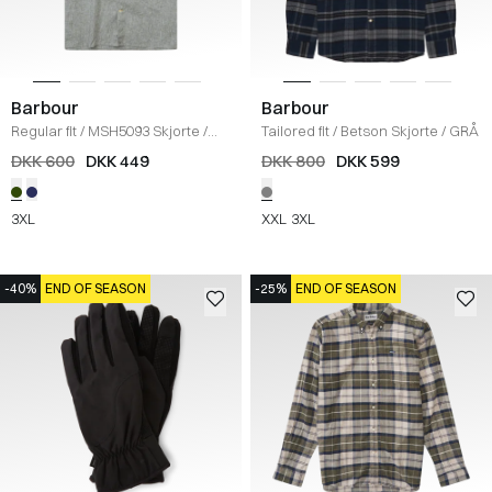
Barbour
Barbour
Regular fit
/
MSH5093 Skjorte
/
Tailored fit
/
Betson Skjorte
/
GRÅ
OLIVE
DKK 600
DKK 449
DKK 800
DKK 599
3XL
XXL
3XL
-40%
END OF SEASON
-25%
END OF SEASON