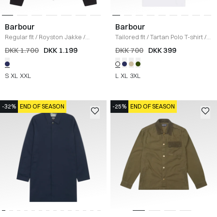
Barbour
Barbour
Regular fit
/
Royston Jakke
/
Tailored fit
/
Tartan Polo T-shirt
/
NAVY
HVID
DKK 1.700
DKK 1.199
DKK 700
DKK 399
S
XL
XXL
L
XL
3XL
-32%
END OF SEASON
-25%
END OF SEASON