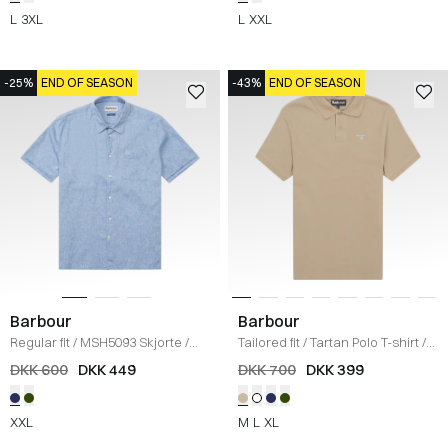
L
3XL
L
XXL
-25%
END OF SEASON
-43%
END OF SEASON
Barbour
Barbour
Regular fit
/
MSH5093 Skjorte
/
Tailored fit
/
Tartan Polo T-shirt
/
BLÅ
SAND
DKK 600
DKK 449
DKK 700
DKK 399
XXL
M
L
XL