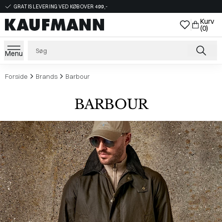
GRATIS LEVERING VED KØB OVER 499,-
Kurv
(0)
Menu
Forside
Brands
Barbour
BARBOUR