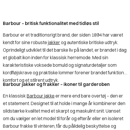
Barbour – britisk funktionalitet med tidløs stil
Barbour er et traditionsrigt brand, der siden 1894 har været
kendt for sine robuste
jakker
og autentiske britiske udtryk.
Oprindeligt udviklet til det barske liv på landet, er brandet i dag
et globalt ikon inden for klassisk herremode. Med sin
karakteristiske voksede bomuld og signaturdetaljer som
kordfløjskrave og praktiske lommer forener brandet funktion,
komfort og et stilrent udtryk.
Barbour jakker og frakker – ikoner til garderoben
En klassisk
Barbour jakke
er mere end bare overtøj – den er
et statement. Designet til at holde i mange år kombinerer den
slidstærke kvalitet med et skarpt og maskulint snit. Uanset
om du vælger en let model til forår og efterår eller en isoleret
Barbour frakke til vinteren, får du pålidelig beskyttelse og