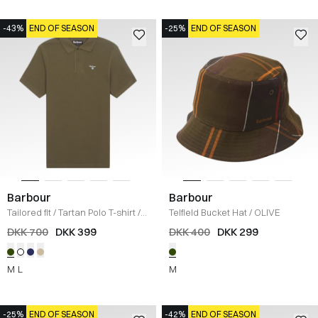
-43%
END OF SEASON
-25%
END OF SEASON
Barbour
Barbour
Tailored fit
/
Tartan Polo T-shirt
/
Telfield Bucket Hat
/
OLIVE
OLIVE
DKK 700
DKK 399
DKK 400
DKK 299
M
L
M
-25%
END OF SEASON
-42%
END OF SEASON