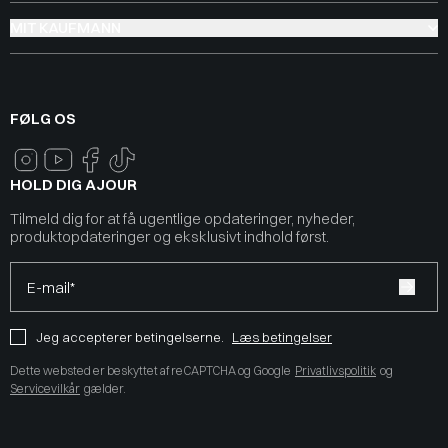
MIT KAUFMANN
FØLG OS
HOLD DIG AJOUR
Tilmeld dig for at få ugentlige opdateringer, nyheder,
produktopdateringer og eksklusivt indhold først.
E-mail*
Jeg accepterer betingelserne.
Læs betingelser
Dette websted er beskyttet af reCAPTCHA og Google
Privatlivspolitik
og
Servicevilkår
gælder.