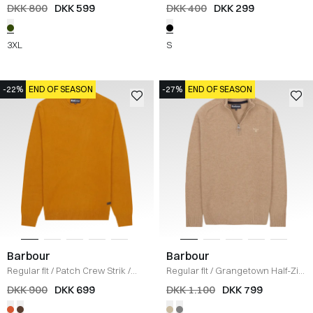
OLIVE
DKK 800
DKK 599
DKK 400
DKK 299
3XL
S
-22%
END OF SEASON
-27%
END OF SEASON
Barbour
Barbour
Regular fit
/
Patch Crew Strik
/
Regular fit
/
Grangetown Half-Zip
KARRY
Strik
/
SAND
DKK 900
DKK 699
DKK 1.100
DKK 799