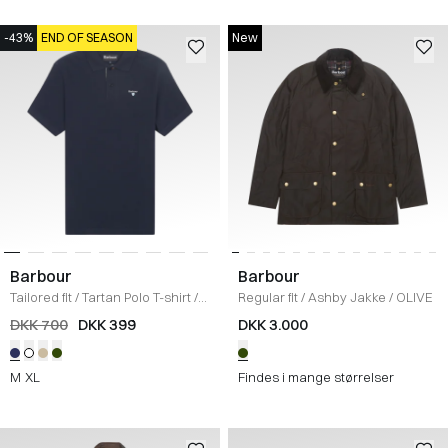
-43%
END OF SEASON
New
Barbour
Barbour
Tailored fit
/
Tartan Polo T-shirt
/
Regular fit
/
Ashby Jakke
/
OLIVE
NAVY
DKK 700
DKK 399
DKK 3.000
M
XL
Findes i mange størrelser