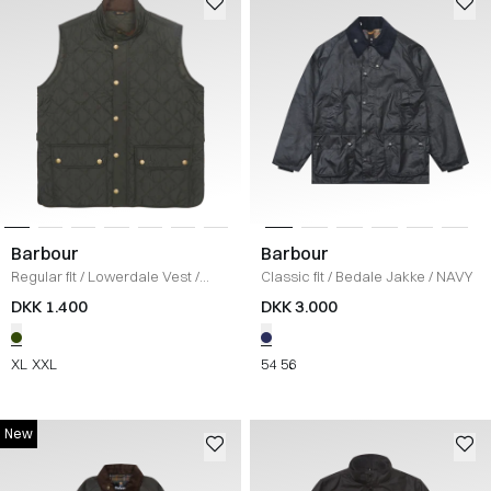
Barbour
Barbour
Regular fit
/
Lowerdale Vest
/
Classic fit
/
Bedale Jakke
/
NAVY
OLIVE
DKK 1.400
DKK 3.000
XL
XXL
54
56
New