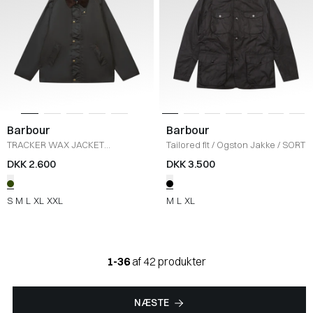
Barbour
Barbour
TRACKER WAX JACKET
Tailored fit
/
Ogston Jakke
/
SORT
MWX2492 VI
/
OLIVE
DKK 2.600
DKK 3.500
S
M
L
XL
XXL
M
L
XL
1-36
af 42 produkter
NÆSTE