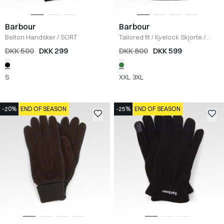
Barbour
Barbour
Belton Handsker
/
SORT
Tailored fit
/
Kyelock Skjorte
/
GRØN
DKK 500
DKK 299
DKK 800
DKK 599
S
XXL
3XL
-20%
END OF SEASON
-25%
END OF SEASON