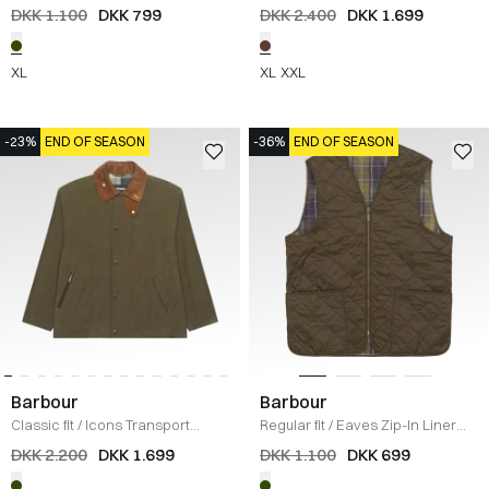
Vest
/
OLIVE
Jakke
/
BRUN
DKK 1.100
DKK 799
DKK 2.400
DKK 1.699
XL
XL
XXL
-23%
END OF SEASON
-36%
END OF SEASON
Barbour
Barbour
Classic fit
/
Icons Transport
Regular fit
/
Eaves Zip-In Liner
Jakke
/
OLIVE
Vest
/
OLIVE
DKK 2.200
DKK 1.699
DKK 1.100
DKK 699