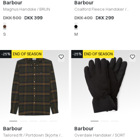
Barbour
Barbour
Magnus Handske
/
BRUN
Coalford Fleece Handsker
/
SORT
DKK 500
DKK 399
DKK 400
DKK 299
S
M
-25%
END OF SEASON
-25%
END OF SEASON
Barbour
Barbour
Tailored fit
/
Portdown Skjorte
/
Overdale Handsker
/
SORT