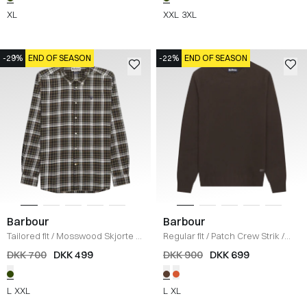
XL
XXL
3XL
-29%
END OF SEASON
-22%
END OF SEASON
Barbour
Barbour
Tailored fit
/
Mosswood Skjorte
/
Regular fit
/
Patch Crew Strik
/
OLIVE
BRUN
DKK 700
DKK 499
DKK 900
DKK 699
L
XXL
L
XL