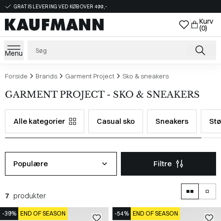
GRATIS LEVERING VED KØB OVER 499,-
Kurv
(0)
Menu
Forside
Brands
Garment Project
Sko & sneakers
GARMENT PROJECT - SKO & SNEAKERS
Alle kategorier
Casual sko
Sneakers
Stø
Populære
Filtre
7
produkter
-39%
END OF SEASON
-54%
END OF SEASON