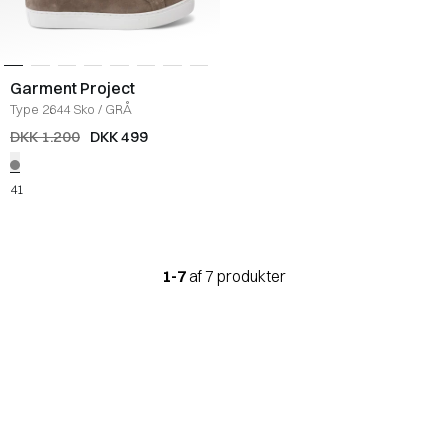
Garment Project
Type 2644 Sko
/
GRÅ
DKK 1.200
DKK 499
41
1-7
af 7 produkter