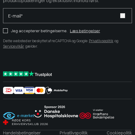
produktopdateringer og eksklusivt indhold først.
E-mail*
Jeg accepterer betingelserne.
Læs betingelser
Dette websted er beskyttet af reCAPTCHA og Google
Privatlivspolitik
og
Servicevilkår
gælder.
Handelsbetingelser
Privatlivspolitik
Cookiepolitik