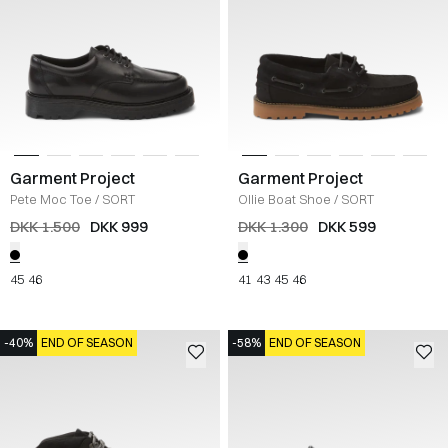
Garment Project
Garment Project
Pete Moc Toe
/
SORT
Ollie Boat Shoe
/
SORT
DKK 1.500
DKK 999
DKK 1.300
DKK 599
45
46
41
43
45
46
-40%
END OF SEASON
-58%
END OF SEASON