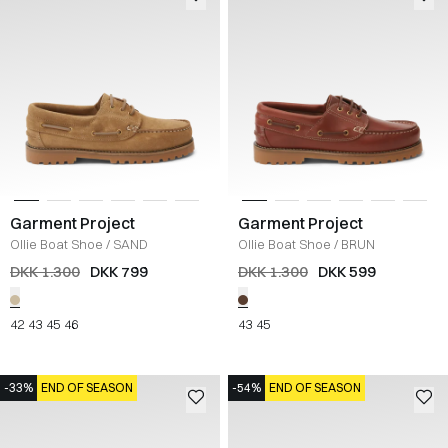
Garment Project
Garment Project
Ollie Boat Shoe
/
SAND
Ollie Boat Shoe
/
BRUN
DKK 1.300
DKK 799
DKK 1.300
DKK 599
42
43
45
46
43
45
-33%
END OF SEASON
-54%
END OF SEASON