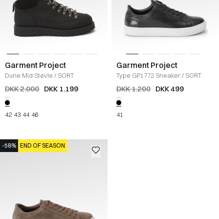
Garment Project
Garment Project
Dune Mid Støvle
/
SORT
Type GP1772 Sneaker
/
SORT
DKK 2.000
DKK 1.199
DKK 1.200
DKK 499
42
43
44
46
41
-58%
END OF SEASON