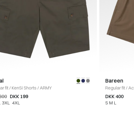
al
Bareen
r fit
/
KenSi Shorts
/
ARMY
Regular fit
/
Ac
600
DKK 199
DKK 400
L
3XL
4XL
S
M
L