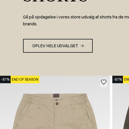
Gå på opdagelse i vores store udvalg af shorts fra de 
brands.
OPLEV HELE UDVALGET
-67%
END OF SEASON
-67%
EN