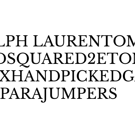
LPH LAUREN
TOM
DSQUARED2
ETO
UX
HANDPICKED
G
PARAJUMPERS