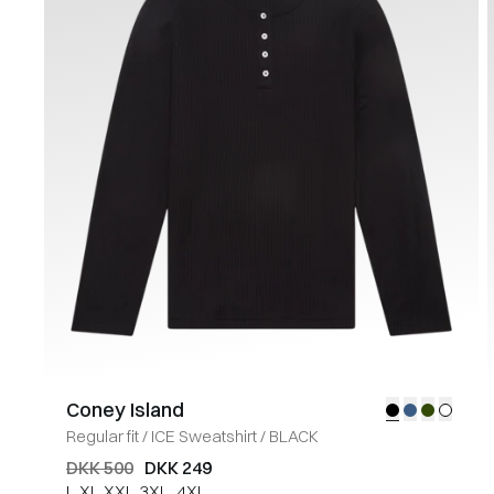
Coney Island
Regular fit
/
ICE Sweatshirt
/
BLACK
DKK 500
DKK 249
L
XL
XXL
3XL
4XL