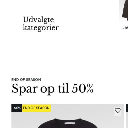
Udvalgte
kategorier
Jak
END OF SEASON
Spar op til 50%
-50%
END OF SEASON