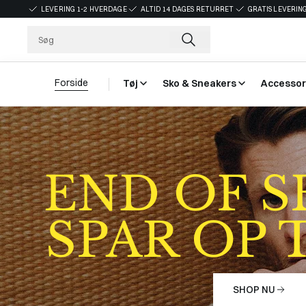
LEVERING 1-2 HVERDAGE
ALTID 14 DAGES RETURRET
GRATIS LEVERING
Forside
Tøj
Sko & Sneakers
Accessor
END OF 
SPAR OP T
SHOP NU