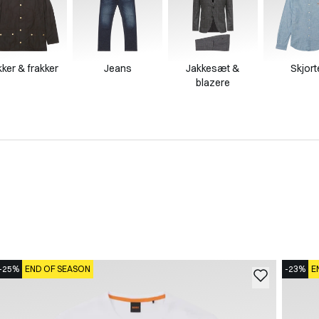
ker & frakker
Jeans
Jakkesæt &
Skjort
blazere
-25%
END OF SEASON
-23%
E