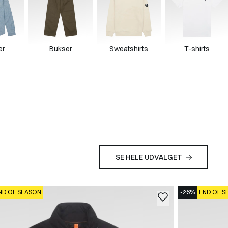
er
Bukser
Sweatshirts
T-shirts
SE HELE UDVALGET
ND OF SEASON
-26%
END OF S