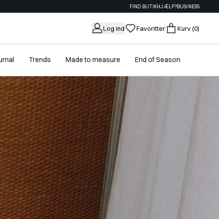
FIND BUTIK
HJÆLP?
BUSINESS
Log ind
Favoritter
Kurv
(0)
urnal
Trends
Made to measure
End of Season