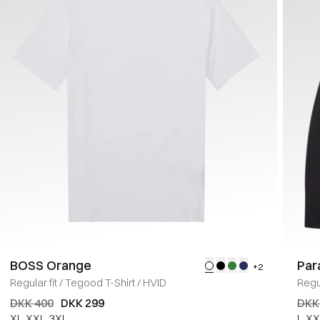
BOSS Orange
Par
+2
Regular fit
/
Tegood T-Shirt
/
HVID
Regul
DKK 400
DKK 299
DKK
XL
XXL
3XL
L
XX