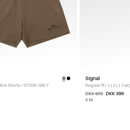
Signal
tive Shorts
/
STONE GREY
Regular fit
/
11211 Carg
DKK 600
DKK 399
S
M