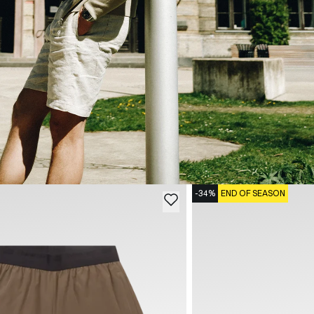
-34%
END OF SEASON