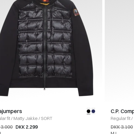
ajumpers
C.P. Com
ar fit
/
Matty Jakke
/
SORT
Regular fit
/
 3.000
DKK 2.299
DKK 3.100
L
M
L