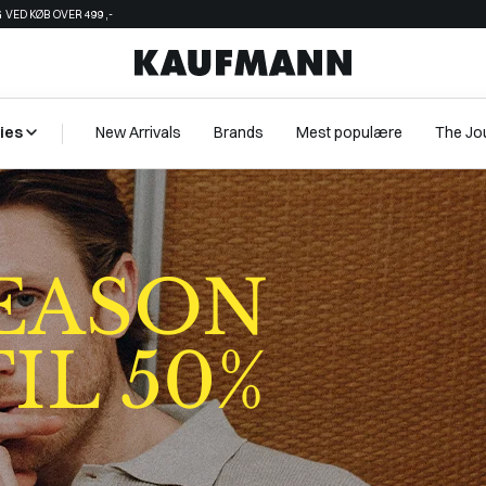
 VED KØB OVER 499,-
ies
New Arrivals
Brands
Mest populære
The Jo
SEASON
IL 50%