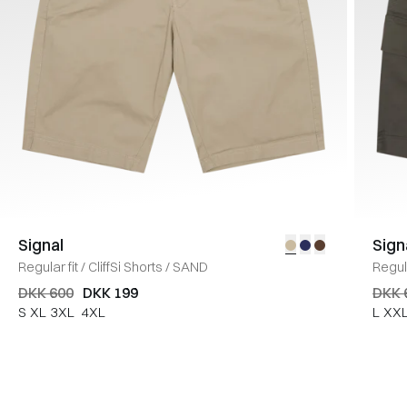
Signal
Sign
Regular fit
/
CliffSi Shorts
/
SAND
Regula
DKK 600
DKK 199
DKK 
S
XL
3XL
4XL
L
XX