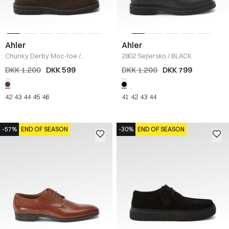
Ahler
Ahler
Chunky Derby Moc-toe
/
2802 Sejlersko
/
BLACK
GREY/BROWN
DKK 1.200
DKK 599
DKK 1.200
DKK 799
42
43
44
45
46
41
42
43
44
-57%
END OF SEASON
-30%
END OF SEASON