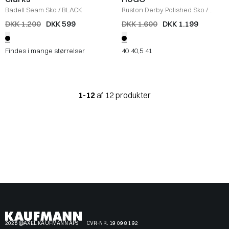
Badell Seam Sko
/
BLACK
Ruston Derby Polished Sko
/
SORT
DKK 1.200
DKK 599
DKK 1.600
DKK 1.199
Findes i mange størrelser
40
40,5
41
1-12
af 12 produkter
2026 @AXEL KAUFMANN APS
CVR-NR. 19 09 81 92