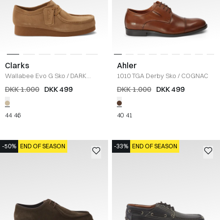
Clarks
Ahler
Wallabee Evo G Sko
/
DARK
1010 TGA Derby Sko
/
COGNAC
SAND
DKK 1.000
DKK 499
DKK 1.000
DKK 499
44
46
40
41
-50%
END OF SEASON
-33%
END OF SEASON