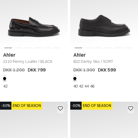
Ahler
Ahler
2110 Penny Loafer
/
BLACK
822 Derby Sko
/
SORT
DKK 1.200
DKK 799
DKK 1.300
DKK 599
42
40
42
44
46
-50%
END OF SEASON
-50%
END OF SEASON