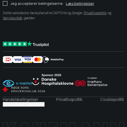
Jeg accepterer betingelserne.
Læs betingelser
Dette websted er beskyttet af reCAPTCHA og Google
Privatlivspolitik
og
Servicevilkår
gælder.
Handelsbetingelser
Privatlivspolitik
Cookiepolitik
Danmark / Dansk