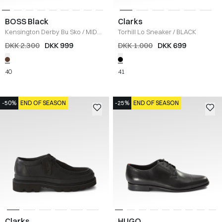
BOSS Black
Clarks
Kensington Derby Bu Sko
/
MID
Torhill Lo Sneaker
/
BLACK
BROWN
DKK 2.300
DKK 999
DKK 1.000
DKK 699
40
41
-50%
END OF SEASON
-25%
END OF SEASON
Clarks
HUGO