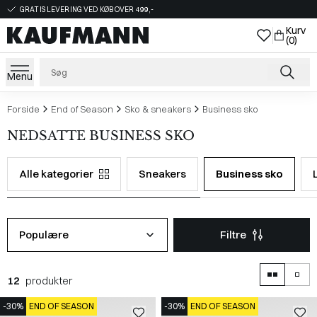
GRATIS LEVERING VED KØB OVER 499,-
Kurv
(0)
Menu
Forside
End of Season
Sko & sneakers
Business sko
NEDSATTE BUSINESS SKO
Alle kategorier
Sneakers
Business sko
Populære
Filtre
12
produkter
-30%
END OF SEASON
-30%
END OF SEASON