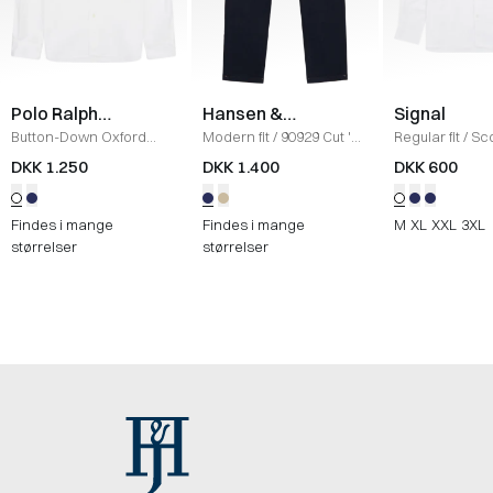
Polo Ralph
Hansen &
Signal
Lauren
Jacob
Button-Down Oxford
Modern fit
/
90929 Cut 'N
Regular fit
/
Sco
Skjorte
/
HVID
Sew Jeans
/
NAVY
Skjorte
/
HVID
DKK 1.250
DKK 1.400
DKK 600
Findes i mange
Findes i mange
M
XL
XXL
3XL
størrelser
størrelser