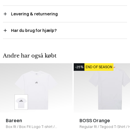
Levering & returnering
Har du brug for hjælp?
Andre har også købt
-25%
END OF SEASON
Bareen
BOSS Orange
Box fit
/
Box Fit Logo T-shirt
/
Regular fit
/
Tegood T-Shirt
/