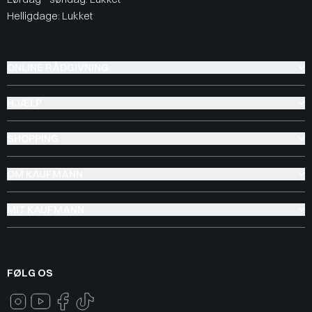
Helligdage: Lukket
ONLINE RÅDGIVNING
HJÆLP
SHOPPING
OM KAUFMANN
MIT KAUFMANN
FØLG OS