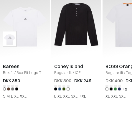
Bareen
Coney Island
BOSS Oran
Box fit
/
Box Fit Logo T-
Regular fit
/
ICE
Regular fit
/
Teg
shirt
/
WHITE
Sweatshirt
/
BLACK
Shirt
/
HVID
DKK 350
DKK 500
DKK 249
DKK 400
DK
+2
S
M
L
XL
XXL
L
XL
XXL
3XL
4XL
XL
XXL
3XL