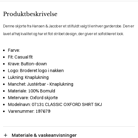
Produktbeskrivelse
Denne skjorte fra Hansen & Jacob er et stilfuldt valg til enhver garderobe. Den er
lavet af høj kvalitet og har et flot stribet design, der giver et sofistikeret look.
Farve:
Fit:
Casual fit
Krave:
Button-down
Logo:
Broderet logo i nakken
Lukning:
Knaplukning
Manchet:
Justérbar - Knaplukning
Materiale:
100% Bomuld
Metervare:
Oxford skjorte
Modelnavn:
07131 CLASSIC OXFORD SHIRT SKJ
Varenummer:
197679
Materiale & vaskeanvisninger