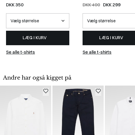
WHITE
DKK 350
DKK 400
DKK 299
LÆG I KURV
LÆG I KURV
Se alle t-shirts
Se alle t-shirts
Andre har også kigget på