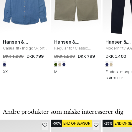
Hansen &
Hansen &
Hansen &
Jacob
Jacob
Jacob
Casual fit
/
Indigo Skjorte
Regular fit
/
Classic
Modern fit
/
909
/
BLUE
Chino Shorts
/
KHAKI
Sew Jeans
/
N
DKK 1.200
DKK 799
DKK 1.200
DKK 799
DKK 1.400
GREEN
XXL
M
L
Findes i mang
størrelser
Andre produkter som måske interesserer dig
-50%
END OF SEASON
-25%
END OF S