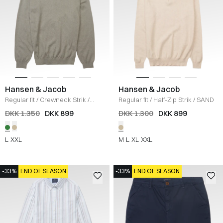
Hansen & Jacob
Hansen & Jacob
Regular fit
/
Crewneck Strik
/
Regular fit
/
Half-Zip Strik
/
SAND
DUSTY GREEN
DKK 1.350
DKK 899
DKK 1.300
DKK 899
L
XXL
M
L
XL
XXL
-33%
END OF SEASON
-33%
END OF SEASON