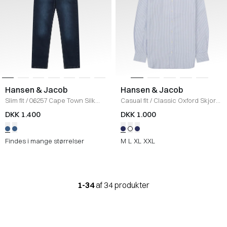
Hansen & Jacob
Hansen & Jacob
Slim fit
/
06257 Cape Town Silk
Casual fit
/
Classic Oxford Skjorte
Touch Jeans
/
DENIM
/
BLUE/WHITE
DKK 1.400
DKK 1.000
Findes i mange størrelser
M
L
XL
XXL
1-34
af 34 produkter