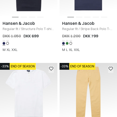
Hansen & Jacob
Hansen & Jacob
Regular fit
/
Structure Polo T-shirt
Regular fit
/
Stripe Back Polo T-
/
NAVY
shirt
/
BLUE
DKK 1.050
DKK 699
DKK 1.200
DKK 799
M
XL
XXL
M
L
XL
XXL
-33%
END OF SEASON
-33%
END OF SEASON