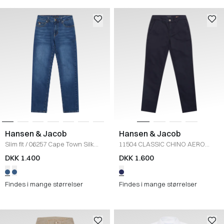
Hansen & Jacob
Hansen & Jacob
Slim fit
/
06257 Cape Town Silk
11504 CLASSIC CHINO AERO
Touch Jeans
/
LYS DENIM
HIGH
/
NAVY
DKK 1.400
DKK 1.600
Findes i mange størrelser
Findes i mange størrelser