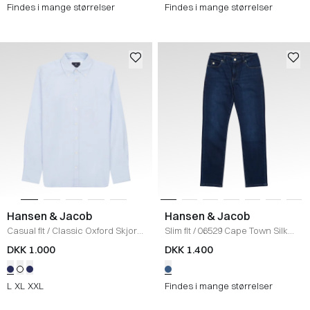
Findes i mange størrelser
Findes i mange størrelser
Hansen & Jacob
Hansen & Jacob
Casual fit
/
Classic Oxford Skjorte
Slim fit
/
06529 Cape Town Silk
/
LIGHT BLUE
Touch Jeans
/
DENIM
DKK 1.000
DKK 1.400
L
XL
XXL
Findes i mange størrelser