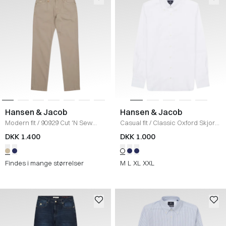
Hansen & Jacob
Hansen & Jacob
Modern fit
/
90929 Cut 'N Sew
Casual fit
/
Classic Oxford Skjorte
Jeans
/
MOLE
/
WHITE
DKK 1.400
DKK 1.000
Findes i mange størrelser
M
L
XL
XXL