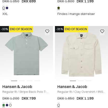
DKK 1.050
DKK 699
DKK 1.800
DKK 1.199
XXL
Findes i mange størrelser
-33%
END OF SEASON
-35%
END OF SEASON
Hansen & Jacob
Hansen & Jacob
Regular fit
/
Stripe Back Polo T-
Regular fit
/
Clay Overshirt
/
IRISH
shirt
/
GREEN
WHITE
DKK 1.200
DKK 799
DKK 1.850
DKK 1.199