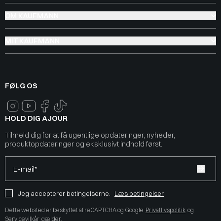
OM KAUFMANN
MIT KAUFMANN
FØLG OS
HOLD DIG AJOUR
Tilmeld dig for at få ugentlige opdateringer, nyheder,
produktopdateringer og eksklusivt indhold først.
E-mail*
Jeg accepterer betingelserne.
Læs betingelser
Dette websted er beskyttet af reCAPTCHA og Google
Privatlivspolitik
og
Servicevilkår
gælder.