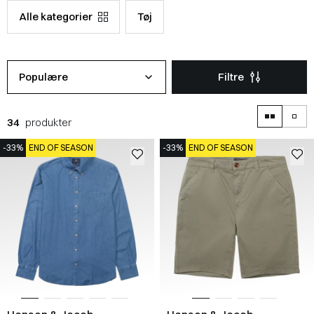
Alle kategorier
Tøj
Populære
Filtre
34
produkter
-33%
END OF SEASON
-33%
END OF SEASON