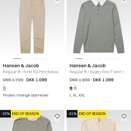
Hansen & Jacob
Hansen & Jacob
Regular fit
/
5-Pkt Fiji Print Bukser
Regular fit
/
Rugby Polo T-shirt
/
/
BEIGE
DUSTY GREEN
DKK 1.700
DKK 1.099
DKK 1.600
DKK 1.099
Findes i mange størrelser
L
XL
XXL
-33%
END OF SEASON
-31%
END OF SEASON