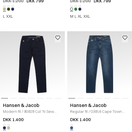
DKK 1.200
DKK 799
DKK 1.200
DKK 799
L
XXL
M
L
XL
XXL
Hansen & Jacob
Hansen & Jacob
Modern fit
/
90929 Cut 'N Sew
Regular fit
/
03918 Cape Town
Jeans
/
NAVY
Jeans
/
DENIM
DKK 1.400
DKK 1.400