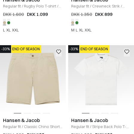
Regular fit
/
Rugby Polo T-shirt
/
Regular fit
/
Crewneck Strik
/
BEIGE
SAND
DKK 1.600
DKK 1.099
DKK 1.350
DKK 899
L
XL
XXL
M
L
XL
XXL
-33%
END OF SEASON
-33%
END OF SEASON
Hansen & Jacob
Hansen & Jacob
Regular fit
/
Classic Chino Shorts
Regular fit
/
Stripe Back Polo T-
/
BEIGE
shirt
/
WHITE