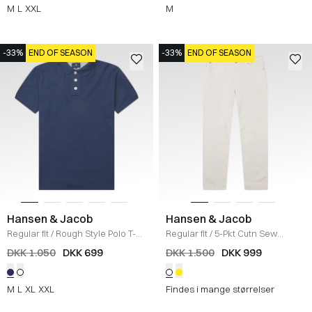
M
L
XXL
M
-33%
END OF SEASON
-33%
END OF SEASON
Hansen & Jacob
Hansen & Jacob
Regular fit
/
Rough Style Polo T-
Regular fit
/
5-Pkt Cutn Sew
shirt
/
BLUE
Bukser
/
IRISH WHITE
DKK 1.050
DKK 699
DKK 1.500
DKK 999
M
L
XL
XXL
Findes i mange størrelser