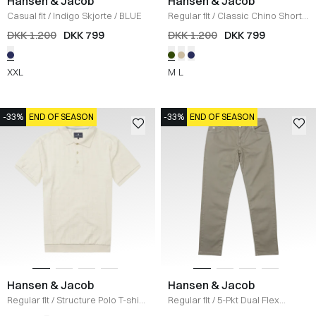
Hansen & Jacob
Hansen & Jacob
Casual fit
/
Indigo Skjorte
/
BLUE
Regular fit
/
Classic Chino Shorts
/
KHAKI GREEN
DKK 1.200
DKK 799
DKK 1.200
DKK 799
XXL
M
L
-33%
END OF SEASON
-33%
END OF SEASON
Hansen & Jacob
Hansen & Jacob
Regular fit
/
Structure Polo T-shirt
Regular fit
/
5-Pkt Dual Flex
/
OFF WHITE
Bukser
/
KHAKI GREEN