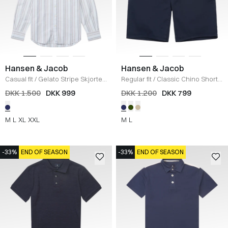
Hansen & Jacob
Hansen & Jacob
Casual fit
/
Gelato Stripe Skjorte
/
Regular fit
/
Classic Chino Shorts
LIGHT BLUE
/
NAVY
DKK 1.500
DKK 999
DKK 1.200
DKK 799
M
L
XL
XXL
M
L
-33%
END OF SEASON
-33%
END OF SEASON