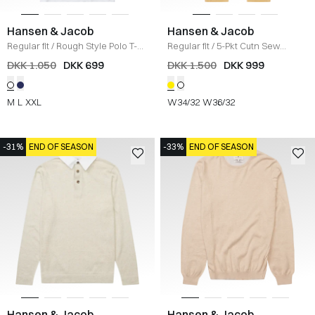
Hansen & Jacob
Hansen & Jacob
Regular fit
/
Rough Style Polo T-
Regular fit
/
5-Pkt Cutn Sew
shirt
/
WHITE
Bukser
/
YELLOW
DKK 1.050
DKK 699
DKK 1.500
DKK 999
M
L
XXL
W34/32
W36/32
-31%
END OF SEASON
-33%
END OF SEASON
Hansen & Jacob
Hansen & Jacob