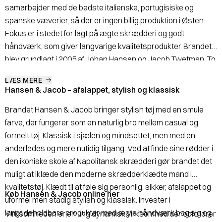
samarbejder med de bedste italienske, portugisiske og
spanske væverier, så der er ingen billig produktion i Østen.
Fokus er i stedet for lagt på ægte skrædderi og godt
håndværk, som giver langvarige kvalitetsprodukter. Brandet
blev grundlagt i 2005 af Johan Hansen og Jacob Twetman. To
iværksættere der så en udfordring i at skabe en ny stil til den
LÆS MERE
velklædte mand. Hansen o& Jacob er den uformelles
Hansen & Jacob – afslappet, stylish og klassisk
førstevalg – en smuk blanding af stringent og elegant
Brandet Hansen & Jacob bringer stylish tøj med en smule
Skandinavis design kombineret med hovedkompetencen
farve, der fungerer som en naturlig bro mellem casual og
indenfor Italiensk håndværk og tradition.
formelt tøj. Klassisk i sjælen og mindsettet, men med en
anderledes og mere nutidig tilgang. Ved at finde sine rødder i
den ikoniske skole af Napolitansk skrædderi gør brandet det
muligt at iklæde den moderne skrædderklædte mand i
kvalitetstøj. Klædt til at føle sig personlig, sikker, afslappet og
Køb Hansen & Jacob online her
uformel men stadig stylish og klassisk. Invester i
langtidsholdbare produkter med ægte håndværk bag sig og
Virksomheden er en ung dynamisk virksomhed der opfordrer