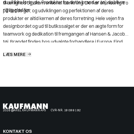
du vil ikke fortryde. Produkter fra dette brand er tøj, du bliver
til ærlighed og ukonventionel tænkning. De har en inderlig tro
rigtig glad for.
på det de gør, og udviklingen og perfektionen af deres
produkter er altid kernen af deres forretning. Hele vejen fra
designbordet og ud til butikssalget er der en ægte form for
teamwork og dedikation til fremgangen af Hansen & Jacob
tøj. Brandet findes hos udvalgte forhandlere i Europa. Find
dine favoritter her på shoppen. Kvaliteten er i top og det
LÆS MERE
klassiske snit på det forskellige modeller gør dem brugbare i
mange sæsoner frem.
2026 @AXEL KAUFMANN APS
CVR-NR. 19 09 81 92
KONTAKT OS