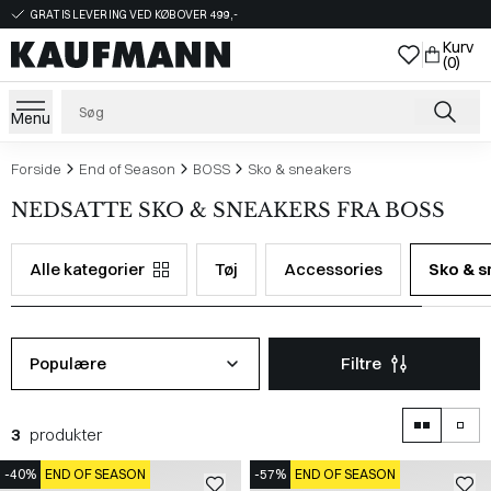
GRATIS LEVERING VED KØB OVER 499,-
Kurv
(0)
Menu
Forside
End of Season
BOSS
Sko & sneakers
NEDSATTE SKO & SNEAKERS FRA BOSS
Alle kategorier
Tøj
Accessories
Sko & s
Populære
Filtre
3
produkter
-40%
END OF SEASON
-57%
END OF SEASON