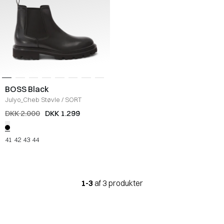
BOSS Black
Julyo_Cheb Støvle
/
SORT
DKK 2.000
DKK 1.299
41
42
43
44
1-3
af 3 produkter