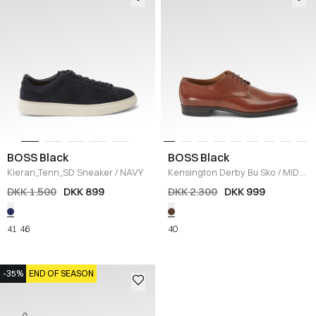
BOSS Black
BOSS Black
Kieran_Tenn_SD Sneaker
/
NAVY
Kensington Derby Bu Sko
/
MID
BROWN
DKK 1.500
DKK 899
DKK 2.300
DKK 999
41
46
40
-35%
END OF SEASON