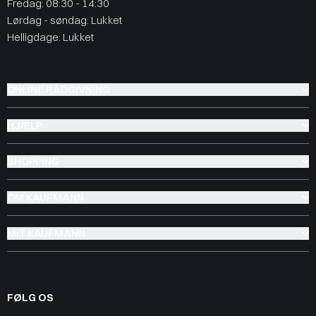
Fredag: 08:30 - 14:30
Lørdag - søndag: Lukket
Helligdage: Lukket
ONLINE RÅDGIVNING
HJÆLP
SHOPPING
OM KAUFMANN
MIT KAUFMANN
FØLG OS