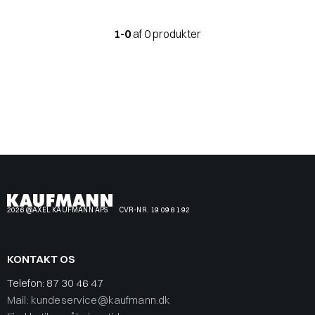
1-0
af 0 produkter
2026 @AXEL KAUFMANN APS
CVR-NR. 19 09 81 92
KONTAKT OS
Telefon:
87 30 46 47
Mail: kundeservice@kaufmann.dk