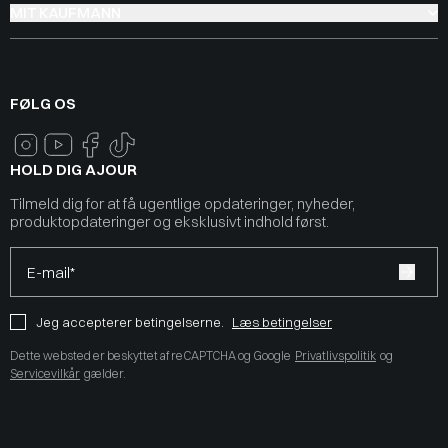
MIT KAUFMANN
FØLG OS
HOLD DIG AJOUR
Tilmeld dig for at få ugentlige opdateringer, nyheder,
produktopdateringer og eksklusivt indhold først.
E-mail*
Jeg accepterer betingelserne.
Læs betingelser
Dette websted er beskyttet af reCAPTCHA og Google
Privatlivspolitik
og
Servicevilkår
gælder.