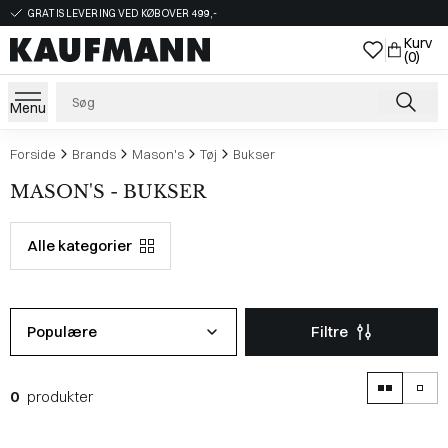
GRATIS LEVERING VED KØB OVER 499,-
Kurv
(0)
Menu
Forside
Brands
Mason's
Tøj
Bukser
MASON'S - BUKSER
Alle kategorier
Populære
Filtre
0
produkter