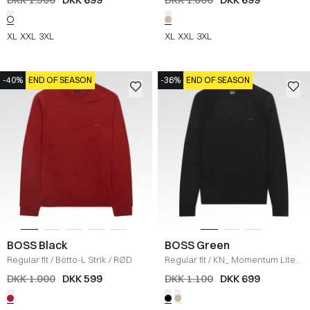
XL
XXL
3XL
XL
XXL
3XL
-40%
END OF SEASON
-36%
END OF SEASON
BOSS Black
BOSS Green
Regular fit
/
Botto-L Strik
/
RØD
Regular fit
/
KN_ Momentum Lite
Strik
/
SORT
DKK 1.000
DKK 599
DKK 1.100
DKK 699