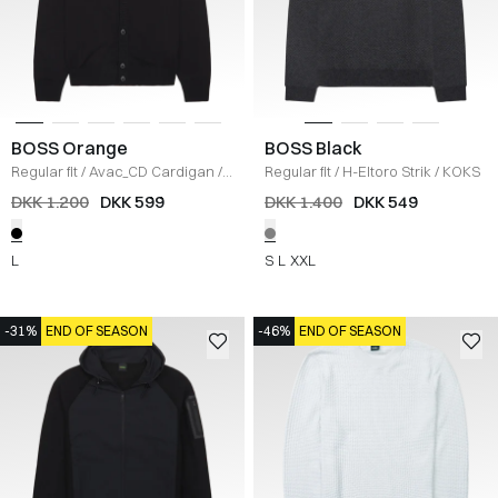
BOSS Orange
BOSS Black
Regular fit
/
Avac_CD Cardigan
/
Regular fit
/
H-Eltoro Strik
/
KOKS
SORT
DKK 1.200
DKK 599
DKK 1.400
DKK 549
L
S
L
XXL
-31%
END OF SEASON
-46%
END OF SEASON