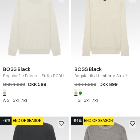
BOSS Black
BOSS Black
Regular fit
/
Pacas-L Strik
/
ECRU
Regular fit
/
H-Imberto Strik
/
ECRU
DKK 1.000
DKK 599
DKK 1.300
DKK 899
S
XL
XXL
3XL
L
XL
XXL
3XL
-46%
END OF SEASON
-54%
END OF SEASON