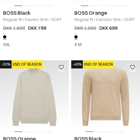
BOSS Black
BOSS Orange
Regular fit
/
Daveto Strik
/
SORT
Regular fit
/
Kanobix Strik
/
SORT
DKK 1.600
DKK 799
DKK 1.000
DKK 699
XXL
S
M
-30%
END OF SEASON
-46%
END OF SEASON
BOSS Orange
BOSS Black