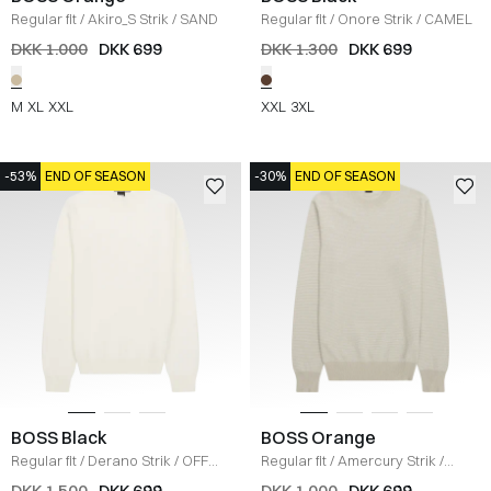
Regular fit
/
Akiro_S Strik
/
SAND
Regular fit
/
Onore Strik
/
CAMEL
DKK 1.000
DKK 699
DKK 1.300
DKK 699
M
XL
XXL
XXL
3XL
-53%
END OF SEASON
-30%
END OF SEASON
BOSS Black
BOSS Orange
Regular fit
/
Derano Strik
/
OFF
Regular fit
/
Amercury Strik
/
WHITE
BEIGE
DKK 1.500
DKK 699
DKK 1.000
DKK 699