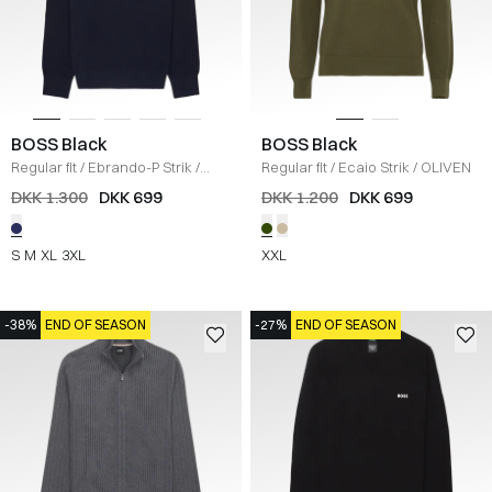
BOSS Black
BOSS Black
Regular fit
/
Ebrando-P Strik
/
Regular fit
/
Ecaio Strik
/
OLIVEN
NAVY
DKK 1.300
DKK 699
DKK 1.200
DKK 699
S
M
XL
3XL
XXL
-38%
END OF SEASON
-27%
END OF SEASON