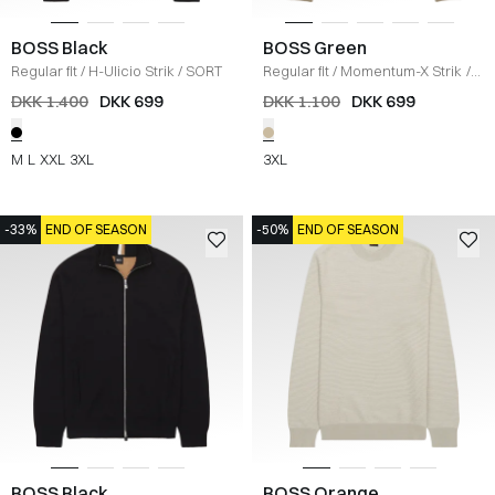
BOSS Black
BOSS Green
Regular fit
/
H-Ulicio Strik
/
SORT
Regular fit
/
Momentum-X Strik
/
SAND
DKK 1.400
DKK 699
DKK 1.100
DKK 699
M
L
XXL
3XL
3XL
-33%
END OF SEASON
-50%
END OF SEASON
BOSS Black
BOSS Orange