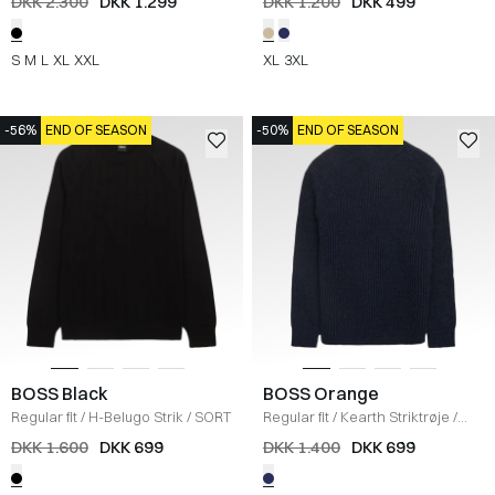
DKK 2.300
DKK 1.299
DKK 1.200
DKK 499
S
M
L
XL
XXL
XL
3XL
-56%
END OF SEASON
-50%
END OF SEASON
BOSS Black
BOSS Orange
Regular fit
/
H-Belugo Strik
/
SORT
Regular fit
/
Kearth Striktrøje
/
NAVY
DKK 1.600
DKK 699
DKK 1.400
DKK 699