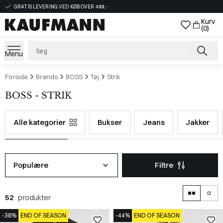
GRATIS LEVERING VED KØB OVER 499,-
Kurv
(0)
Menu
Forside
Brands
BOSS
Tøj
Strik
BOSS - STRIK
Alle kategorier
Bukser
Jeans
Jakker
Populære
Filtre
52
produkter
-36%
END OF SEASON
-44%
END OF SEASON