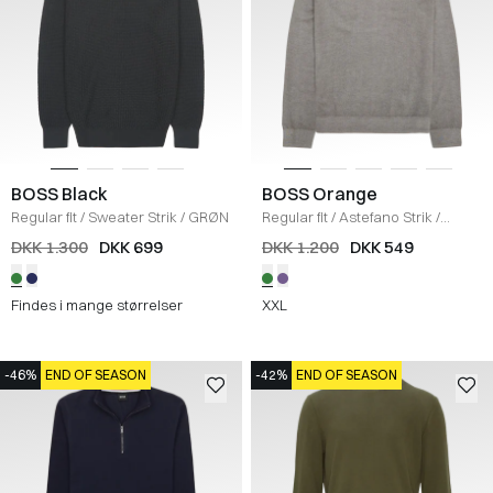
BOSS Black
BOSS Orange
Regular fit
/
Sweater Strik
/
GRØN
Regular fit
/
Astefano Strik
/
GRØN
DKK 1.300
DKK 699
DKK 1.200
DKK 549
Findes i mange størrelser
XXL
-46%
END OF SEASON
-42%
END OF SEASON