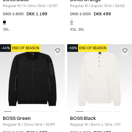
Regular fit
/
H-Idino Strik
/
SORT
Regular fit
/
Aspoki Strik
/
SAND
DKK 1.800
DKK 1.199
DKK 1.000
DKK 499
3XL
XXL
3XL
-44%
END OF SEASON
-58%
END OF SEASON
BOSS Green
BOSS Black
Regular fit
/
Zhino Strik
/
SORT
Regular fit
/
Bono-L Strik
/
KIT