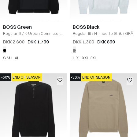
BOSS Green
BOSS Black
Regular fit
/
K-Urban Commuter
Regular fit
/
H-Imberto Strik
/
GRÅ
Strik
/
SORT
DKK 2.600
DKK 1.799
DKK 1.300
DKK 699
S
M
L
XL
L
XL
XXL
3XL
-50%
END OF SEASON
-36%
END OF SEASON