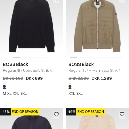
BOSS Black
BOSS Black
Regular fit
/
Upacas-L Strik
/
Regular fit
/
H-Hernesto Strik
/
NAVY
OLIVEN
DKK 1.100
DKK 699
DKK 2.300
DKK 1.299
M
XL
XXL
3XL
XXL
3XL
-43%
END OF SEASON
-46%
END OF SEASON