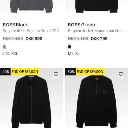
BOSS Black
BOSS Green
Regular fit
/
H-Bejnino Strik
/
GRÅ
Regular fit
/
KN_Momentum Strik
/
SORT
DKK 1.600
DKK 999
DKK 1.100
DKK 799
L
XL
XXL
M
L
XL
-50%
END OF SEASON
-30%
END OF SEASON