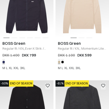
BOSS Green
BOSS Green
Regular fit
/
KN_Ever-X Strik
/
Regular fit
/
KN_ Momentum Lite
NAVY
Strik
/
SAND
DKK 1.400
DKK 799
DKK 1.100
DKK 599
M
L
XL
XXL
3XL
M
L
XL
XXL
3XL
-50%
END OF SEASON
-61%
END OF SEASON