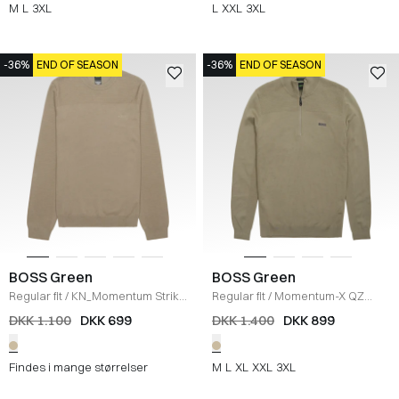
M
L
3XL
L
XXL
3XL
-36%
END OF SEASON
-36%
END OF SEASON
BOSS Green
BOSS Green
Regular fit
/
KN_Momentum Strik
/
Regular fit
/
Momentum-X QZ
SAND
Strik
/
SAND
DKK 1.100
DKK 699
DKK 1.400
DKK 899
Findes i mange størrelser
M
L
XL
XXL
3XL