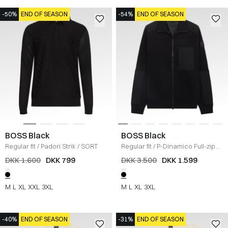
-50%
END OF SEASON
-54%
END OF SEASON
BOSS Black
BOSS Black
Regular fit
/
Padori Strik
/
SORT
Regular fit
/
P-Dinamico Full-zip
Striktrøje
/
SORT
DKK 1.600
DKK 799
DKK 3.500
DKK 1.599
M
L
XL
XXL
3XL
M
L
XL
3XL
-40%
END OF SEASON
-31%
END OF SEASON