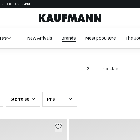
 VED KØB OVER 499,-
ies
New Arrivals
Brands
Mest populære
The Jo
2
produkter
Størrelse
Pris