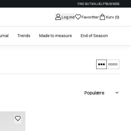
FIND BUTIK
HJÆLP?
BUSINESS
Log ind
Favoritter
Kurv
(0)
urnal
Trends
Made to measure
End of Season