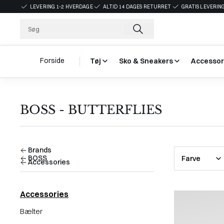
LEVERING 1-2 HVERDAGE
ALTID 14 DAGES RETURRET
GRATIS LEVERING
Forside
Tøj
Sko & Sneakers
Accessor
BOSS - BUTTERFLIES
Brands
BOSS
Farve
Accessories
Accessories
Bælter