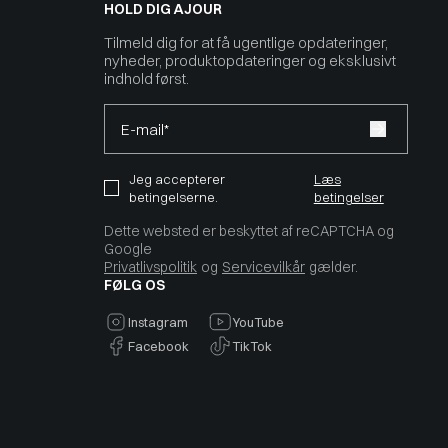
HOLD DIG AJOUR
Tilmeld dig for at få ugentlige opdateringer,
nyheder, produktopdateringer og eksklusivt
indhold først.
E-mail*
Jeg accepterer
Læs
betingelserne.
betingelser
Dette websted er beskyttet af reCAPTCHA og
Google
Privatlivspolitik
og
Servicevilkår
gælder.
FØLG OS
Instagram
YouTube
Facebook
TikTok