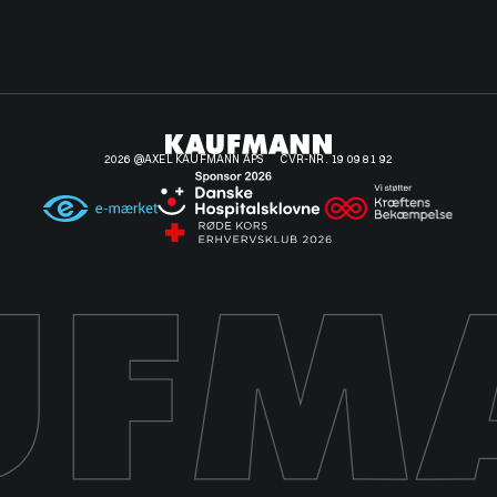
2026 @AXEL KAUFMANN APS
CVR-NR. 19 09 81 92