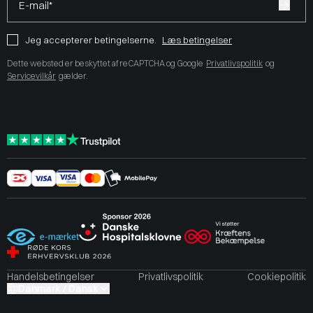
E-mail*
Jeg accepterer betingelserne.
Læs betingelser
Dette websted er beskyttet af reCAPTCHA og Google
Privatlivspolitik
og
Servicevilkår
gælder.
Handelsbetingelser
Privatlivspolitik
Cookiepolitik
Danmark / Dansk