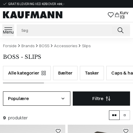
GRATIS LEVERING VED KØB OVER 499,-
Kurv
(0)
Menu
Forside
Brands
BOSS
Accessories
Slips
BOSS - SLIPS
Alle kategorier
Bælter
Tasker
Caps & ha
Populære
Filtre
9
produkter