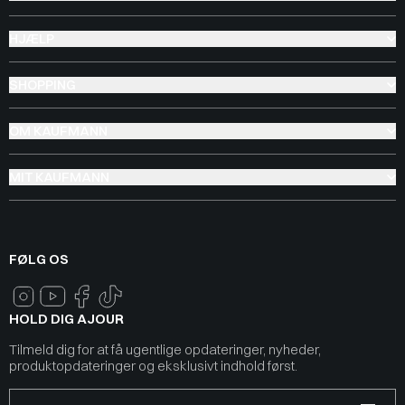
HJÆLP
SHOPPING
OM KAUFMANN
MIT KAUFMANN
FØLG OS
HOLD DIG AJOUR
Tilmeld dig for at få ugentlige opdateringer, nyheder,
produktopdateringer og eksklusivt indhold først.