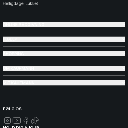
Helligdage: Lukket
ONLINE RÅDGIVNING
HJÆLP
SHOPPING
OM KAUFMANN
MIT KAUFMANN
FØLG OS
HOLD DIG AJOUR