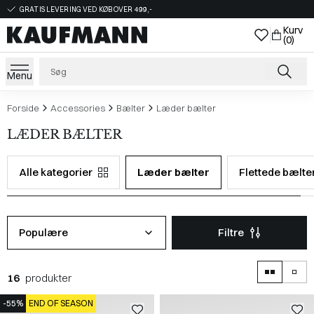
GRATIS LEVERING VED KØB OVER 499,-
Kurv
(0)
Menu
Forside
Accessories
Bælter
Læder bælter
LÆDER BÆLTER
Alle kategorier
Læder bælter
Flettede bælte
Populære
Filtre
16
produkter
-55%
END OF SEASON