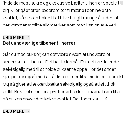
finde de mest lækre og eksklusive bælter til herrer specielt til
dig. Vi er gået efter læderbælter til mænd i den højeste
kvalitet, så de kan holde til at blive brugt i mange år, uden at
der kommer synlige slidmærker, som man kan opleve ved
billige bælter.
LÆS MERE
Det uundværlige tilbehør til herrer
Går du med bukser, kan det være svært at undvære et
læderbælte til herrer. Det har to formål. For det første er de
selvfølgelig med til at holde bukserne oppe. For det andet
hjælper de også med at få dine bukser til at sidde helt perfekt.
Og så giver et lækkert bælte selvfølgelig også et løft til dit
outfit. Bestil et eller flere par læderbælter til mænd hjem til dig,
så du kan prøve den lækre kvalitet. Det tager kun 1-2
hverdage.
LÆS MERE