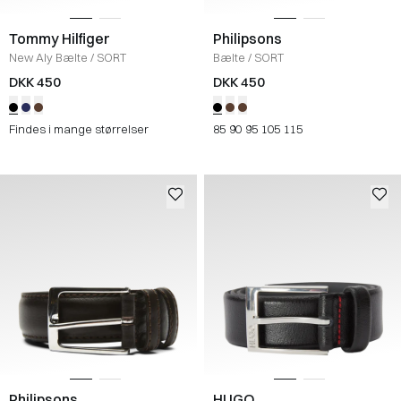
Tommy Hilfiger
Philipsons
New Aly Bælte
/
SORT
Bælte
/
SORT
DKK 450
DKK 450
Findes i mange størrelser
85
90
95
105
115
Philipsons
HUGO