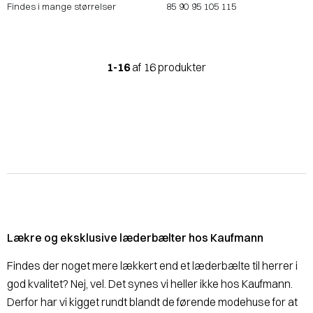
Findes i mange størrelser
85
90
95
105
115
1-16
af 16 produkter
Lækre og eksklusive læderbælter hos Kaufmann
Findes der noget mere lækkert end et læderbælte til herrer i
god kvalitet? Nej, vel. Det synes vi heller ikke hos Kaufmann.
Derfor har vi kigget rundt blandt de førende modehuse for at