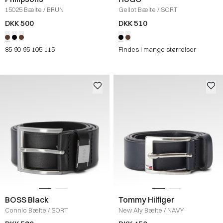
15025 Bælte
/
BRUN
Gellot Bælte
/
SORT
DKK 500
DKK 510
85
90
95
105
115
Findes i mange størrelser
BOSS Black
Tommy Hilfiger
Connio Bælte
/
SORT
New Aly Bælte
/
NAVY