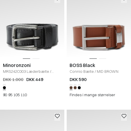
Minoronzoni
BOSS Black
MRS242C003 Læderbælte
/
Connio Bælte
/
MID BROWN
BLACK
DKK 1.000
DKK 449
DKK 590
90
95
105
110
Findes i mange størrelser