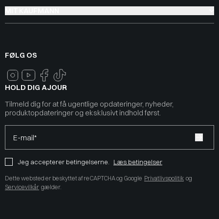
MIT KAUFMANN
FØLG OS
HOLD DIG AJOUR
Tilmeld dig for at få ugentlige opdateringer, nyheder,
produktopdateringer og eksklusivt indhold først.
E-mail*
Jeg accepterer betingelserne.
Læs betingelser
Dette websted er beskyttet af reCAPTCHA og Google
Privatlivspolitik
og
Servicevilkår
gælder.