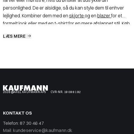
farver eller mønstre, hvis du ønsker at udtrykke din
personlighed. De er alsidige, så du kan style dem til enhver
lejlighed. Kombiner dem med en
skjorte
og en
blazer
for et
formelt look eller med en
t-shirt
for en mere afslappet stil. Køb
cargo pants til mænd hos Kaufmann Uanset om du har brug
LÆS MERE
for bukser til arbejde, en aften i byen eller en afslappet
weekend, finder du det perfekte par hos os online og i vores
butikker.
2026 @AXEL KAUFMANN APS
CVR-NR. 19 09 81 92
KONTAKT OS
Telefon:
87 30 46 47
Mail: kundeservice@kaufmann.dk