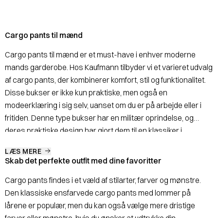
Cargo pants til mænd
Cargo pants til mænd er et must-have i enhver moderne
mands garderobe. Hos Kaufmann tilbyder vi et varieret udvalg
af cargo pants, der kombinerer komfort, stil og funktionalitet.
Disse bukser er ikke kun praktiske, men også en
modeerklæring i sig selv, uanset om du er på arbejde eller i
fritiden. Denne type bukser har en militær oprindelse, og
deres praktiske design har gjort dem til en klassiker i
herremoden. Oprindeligt udviklet til at opfylde militære behov,
LÆS MERE
er de nu blevet en fast bestanddel af den moderne
Skab det perfekte outfit med dine favoritter
herregarderobe.
Cargo pants findes i et væld af stilarter, farver og mønstre.
Den klassiske ensfarvede cargo pants med lommer på
lårene er populær, men du kan også vælge mere dristige