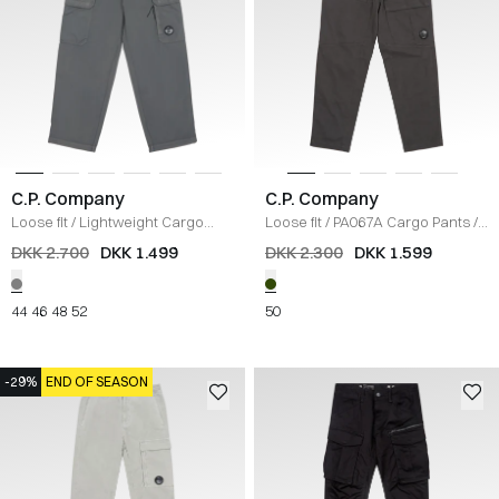
C.P. Company
C.P. Company
Loose fit
/
Lightweight Cargo
Loose fit
/
PA067A Cargo Pants
/
Bukser
/
KOKS
DARK GREEN
DKK 2.700
DKK 1.499
DKK 2.300
DKK 1.599
44
46
48
52
50
-29%
END OF SEASON