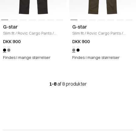
G-star
G-star
Slim fit
/
Rovic Cargo Pants
/
Slim fit
/
Rovic Cargo Pants
/
RAVEN
GREY
DKK 900
DKK 900
Findes i mange størrelser
Findes i mange størrelser
1-8
af 8 produkter