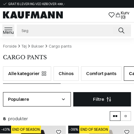
GRATIS LEVERING VED KØB OVER 499,-
Kurv
(0)
Menu
Forside
Tøj
Bukser
Cargo pants
CARGO PANTS
Alle kategorier
Chinos
Comfort pants
Ca
Populære
Filtre
8
produkter
-43%
END OF SEASON
-38%
END OF SEASON