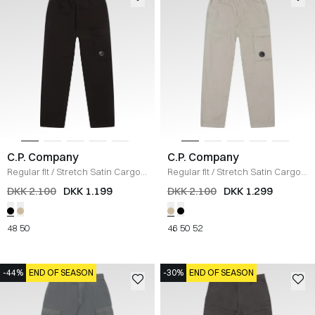
C.P. Company
C.P. Company
Regular fit
/
Stretch Satin Cargo
Regular fit
/
Stretch Satin Cargo
Pant
/
SORT
Pant
/
SAND
DKK 2.100
DKK 1.199
DKK 2.100
DKK 1.299
48
50
46
50
52
-44%
END OF SEASON
-30%
END OF SEASON