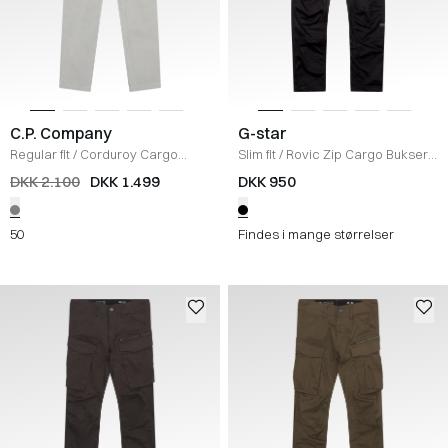
C.P. Company
G-star
Regular fit
/
Corduroy Cargo
Slim fit
/
Rovic Zip Cargo Bukser
/
Pants
/
LYS GRÅ
BLACK
DKK 2.100
DKK 1.499
DKK 950
50
Findes i mange størrelser