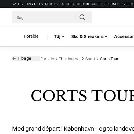
LEVERING 1-2 HVERDAGE
ALTID 14 DAGES RETURRET
GRATIS LEVERING
Forside
Tøj
Sko & Sneakers
Accessor
Tilbage
Forside
The Journal
Sport
Corts Tour
CORTS TOU
Med grand départ i København – og to landev