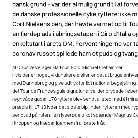
dansk grund – var der al mulig grund til at forv
de danske professionelle cykelryttere: ikke 
Cort Nielsens ben, der havde varmet op til T
en fjerdeplads i åbningsetapen i Giro d’Italia 
enkeltstart i årets DM. Forventningerne var tår
coronavirusset spillede ham et puds og tvang 
Af Claus Vesterager Martinus, Foto: Michael Ellehammer
Hvis der er noget, vi danskere elsker, er det at bruge enhver 
med Dannebrog og give udtryk for lidt national begejstring. 
det Tour de Frances gule signaturfarve, der prydede Køb
regnvåde gader. 176 ryttere blev sendt af sted med ét mi
præcis kl. 17.13 lyder det sidste bip, inden rytteren med r
sendt ud på ruten. I sin lyserøde trikot spænder Magnus Co
i kroppen og træder igennem fra første tråd.