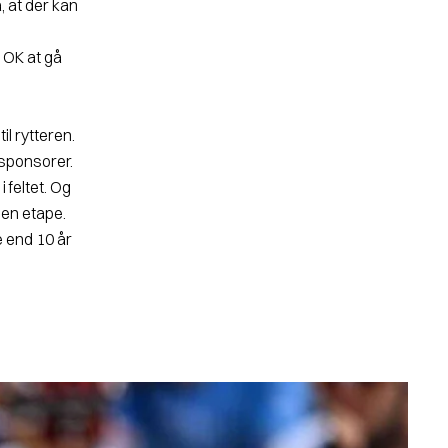
, at der kan
 OK at gå
il rytteren.
 sponsorer.
 feltet. Og
den etape.
e end 10 år