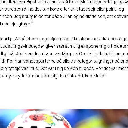
n holdkaptajn, Rigoberto Urán, vi kørte for. Men det betyder jo også
r, at resten af holdet kan køre efter en etapesejr eller point- og
encen. Jeg spurgte derfor både Urán og holdledelsen, om det var
kkede bjergtrøje.”
klart ja. At gå efter bjergtrøjen giver ikke alene individuel prestige t
t udstillingsvindue, der giver størst mulig eksponering til holdets
idligt på løbets anden etape var Magnus Cort at finde helt fremme i
ldt. For han vandt spurterne på alle tre kategoristigninger på an
bjergtrøje var i hus. Det var i sig selv en succes. For det var mer
sk cykelrytter kunne iføre sig den polkaprikkede trikot.