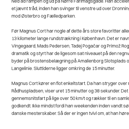
Ned ad rampen og ud på Nørre Farimagsgade. Han accelerer
et jævnt tråd, inden han svinger til venstre ud over Dronni
mod Østerbro og Fælledparken.
Før Magnus Cort har nogle af dette års store favoritter al
13 kilometer lange rundstrækning i København. Det er na
Vingegaard, Mads Pedersen, Tadej Pogačar og Primož Rog
dramatik og styrt har de ligesom sat niveauet på den regn
byder på brostensbelægning på Amalienborg Slotsplads 
Langelinie. Sluttiderne ligger omkring de 15 minutter.
Magnus Cort kører en flot enkeltstart. Da han stryger ove
Rådhuspladsen, viser uret 15 minutter og 38 sekunder. Det 
gennemsnitsfart på lige over 50 km/t og rækker til en samle
godkendt. Ikke mindst fordi han weekenden inden vandt sølv
danske mesterskaber. Så der er ingen tvivl om, at han hører 