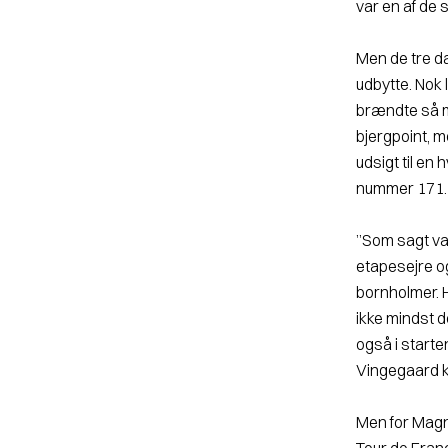
var en af de 
Men de tre d
udbytte. Nok 
brændte så m
bjergpoint, m
udsigt til en
nummer 171
”Som sagt var
etapesejre og
bornholmer. 
ikke mindst de
også i starte
Vingegaard k
Men for Magnu
Tour de France