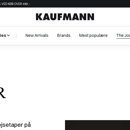
 VED KØB OVER 499,-
ies
New Arrivals
Brands
Mest populære
The Jo
R
ejsetaper på