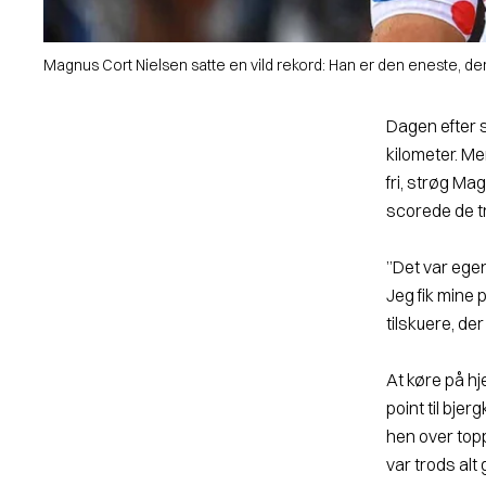
Magnus Cort Nielsen satte en vild rekord: Han er den eneste, der t
Dagen efter s
kilometer. Me
fri, strøg Ma
scorede de tr
”Det var egen
Jeg fik mine 
tilskuere, de
At køre på h
point til bje
hen over toppe
var trods alt 