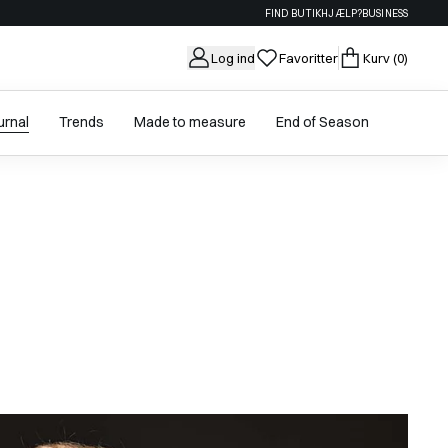
FIND BUTIK
HJÆLP?
BUSINESS
Log ind
Favoritter
Kurv
(0)
urnal
Trends
Made to measure
End of Season