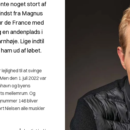
ente noget stort af
mindst fra Magnus
our de France med
og en andenplads i
nhøje. Lige indtil
ham ud af løbet.
lejlighed til at svinge
Men den 1. juli 2022 var
enhavn og byens
nuts mellemrum. Og
ygnummer 146 bliver
rt Nielsen alle muskler