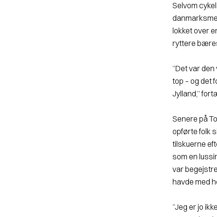
Selvom cykels
danmarksmest
lokket over e
ryttere bæres 
”Det var den 
top – og det 
Jylland,” for
Senere på To
opførte folk s
tilskuerne ef
som en lussin
var begejstr
havde med ho
”Jeg er jo ik