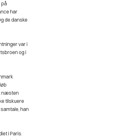
l på
ance har
 Og de danske
tninger var i
ltsbroen og i
anmark
 løb
et næsten
ke tilskuere
 samtale, han
et i Paris.