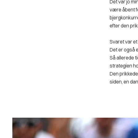
Det var jo mi
være åbent fo
bjergkonkurr
efter den pri
Svaret var et 
Det er også e
Så allerede t
strategien ho
Den prikkede 
siden, en dan