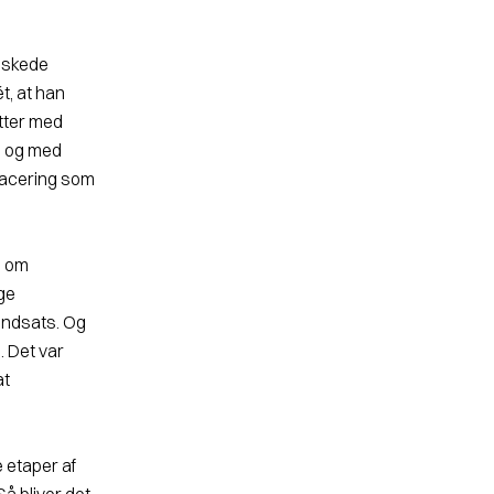
ønskede
t, at han
tter med
 – og med
placering som
e om
ige
indsats. Og
. Det var
at
e etaper af
Så bliver det