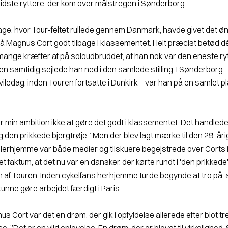
sidste ryttere, der kom over målstregen i Sønderborg.
age, hvor Tour-feltet rullede gennem Danmark, havde givet det 
lå Magnus Cort godt tilbage i klassementet. Helt præcist betød dé
ange kræfter af på soloudbruddet, at han nok var den eneste ry
en samtidig sejlede han ned i den samlede stilling. I Sønderborg
 hviledag, inden Touren fortsatte i Dunkirk – var han på en samlet 
.
 min ambition ikke at gøre det godt i klassementet. Det handled
 den prikkede bjergtrøje.” Men der blev lagt mærke til den 29-år
Herhjemme var både medier og tilskuere begejstrede over Corts 
t faktum, at det nu var en dansker, der kørte rundt i 'den prikkede'
n af Touren. Inden cykelfans herhjemme turde begynde at tro på, 
unne gøre arbejdet færdigt i Paris.
s Cort var det en drøm, der gik i opfyldelse allerede efter blot tr
. ”Det er en vild oplevelse. En drøm, der er blevet til virkelighed. 