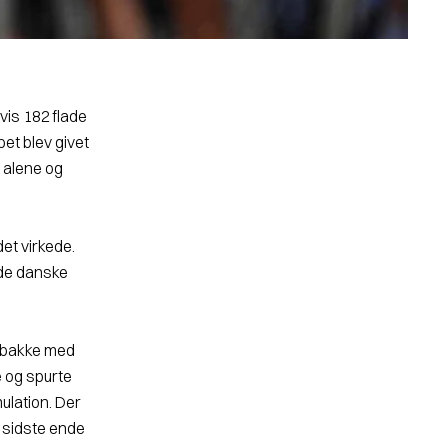
svis 182 flade
et blev givet
e alene og
det virkede.
e de danske
e bakke med
e og spurte
mulation. Der
 i sidste ende