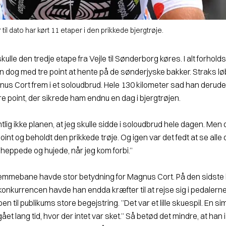
il dato har kørt 11 etaper i den prikkede bjergtrøje.
kulle den tredje etape fra Vejle til Sønderborg køres. I alt forhold
n dog med tre point at hente på de sønderjyske bakker. Straks løb
gnus Cort frem i et soloudbrud. Hele 130 kilometer sad han derud
e point, der sikrede ham endnu en dag i bjergtrøjen.
tlig ikke planen, at jeg skulle sidde i soloudbrud hele dagen. Men 
point og beholdt den prikkede trøje. Og igen var det fedt at se all
r heppede og hujede, når jeg kom forbi.”
jemmebane havde stor betydning for Magnus Cort. På den sidst
rgkonkurrencen havde han endda kræfter til at rejse sig i pedalern
n til publikums store begejstring. ”Det var et lille skuespil. En si
gået lang tid, hvor der intet var sket.” Så betød det mindre, at han