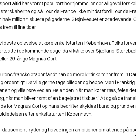
port altid har været populært herhjemme, er der alligevel forske
erskaberne og så Tour de France. Ikke mindst fordi Tour de Fr
n halv million tilskuere på gaderne. Støjniveauet er øredøvende.
frem til fine tider.
vildeste oplevelse at køre enkeltstarten i København. Folks forven
fortsatte i de kommende dage, da vi kørte over Sjælland, Storebæ
tæller 29-årige Magnus Cort.
urens franske etaper fandt han de mere kritiske toner frem: ”I D
ig ordentligt. De ville gerne tage billeder og heppe. Men i Frankrig
ter en og ville røre ved en. Hele tiden. Når man kører ræs, føles d
g, når man bliver ramt af en begejstret tilskuer.” At også de frans
ede for Magnus Cort og hans bedrifter skyldes i bund og grund en
ldledelsen efter enkeltstarten i København.
ke klassement-rytter og havde ingen ambitioner om at ende på podi