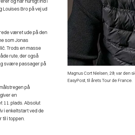
er og når hurtigt ind i
ng Louises Bro på vej ud
lerede været ude på den
vne som Jonas
lič. Trods en masse
våde rute, der også
og svære passager på
Magnus Cort Nielsen, 29, var den sid
EasyPost, til årets Tour de France.
r målstregen på
giver en
t 11. plads. Absolut
 i enkeltstart ved de
til i toppen.