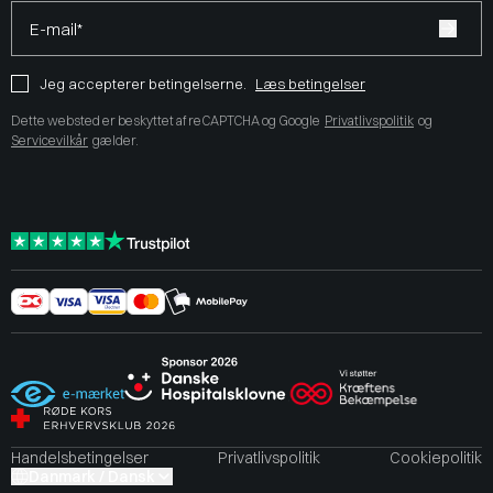
E-mail*
Jeg accepterer betingelserne.
Læs betingelser
Dette websted er beskyttet af reCAPTCHA og Google
Privatlivspolitik
og
Servicevilkår
gælder.
Handelsbetingelser
Privatlivspolitik
Cookiepolitik
Danmark / Dansk