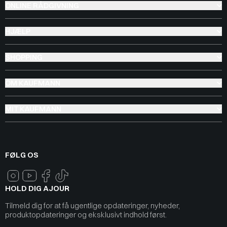
ONLINE RÅDGIVNING
HJÆLP
SHOPPING
OM KAUFMANN
MIT KAUFMANN
FØLG OS
HOLD DIG AJOUR
Tilmeld dig for at få ugentlige opdateringer, nyheder,
produktopdateringer og eksklusivt indhold først.