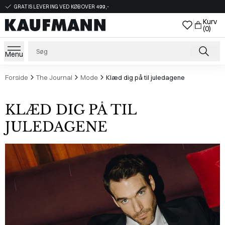
GRATIS LEVERING VED KØB OVER 499,-
Kurv
(0)
Menu
Forside
The Journal
Mode
Klæd dig på til juledagene
KLÆD DIG PÅ TIL
JULEDAGENE