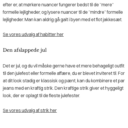
efter er, at mørkere nuancer fungerer bedst til de ”mere”
formelle lejligheder, og lysere nuancer til de ”mindre” formelle
lejligheder. Man kan aldrig gå galt i byen med et flot jakkesæt.
Se vores udvalg af habitter her
Den afslappede jul
Det er jul, og du vil måske gerne have et mere behageligt outfit
til den julefest eller formelle affære, du er blevet inviteret til. For
at dit look stadig er klassisk og pænt, kan du kombinere et par
jeans med en kraftig strik. Den kraftige strik giver et hyggeligt
look, der er oplagt til de fleste julefester.
Se vores udvalg af strik her