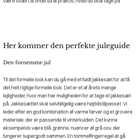
være svært at finde ud af præcis, hvad du skal tage på.
Her kommer den perfekte juleguide
Den fornemme jul
Til det formelle look kan du gå med et fuldt jakkesæt for at få
det helt rigtige formelle look. Det er et af årets mange
lejligheder, hvor man har muligheden for at tage et jakkesæt
på. Jakkesættet skal selvfølgelig være højtidstilpasset. Vi
leder efter en god kombination af varme farver og et grovere
materiale, der er passende til vinterkulden. Det kunne
eksempelvis være blå, grønne, nuancer af grå osv. der
fungerer supergodt sammen. En tommelfingerregel at gå