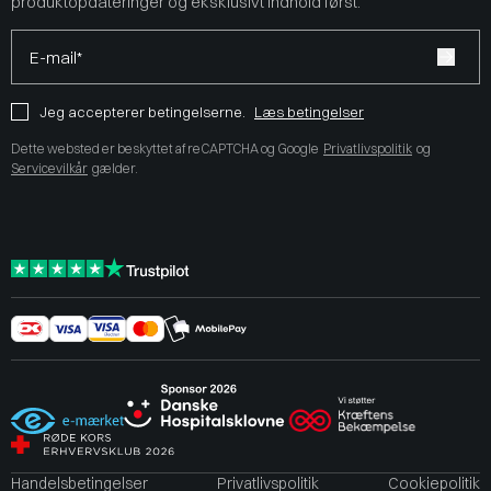
produktopdateringer og eksklusivt indhold først.
E-mail*
Jeg accepterer betingelserne.
Læs betingelser
Dette websted er beskyttet af reCAPTCHA og Google
Privatlivspolitik
og
Servicevilkår
gælder.
Handelsbetingelser
Privatlivspolitik
Cookiepolitik