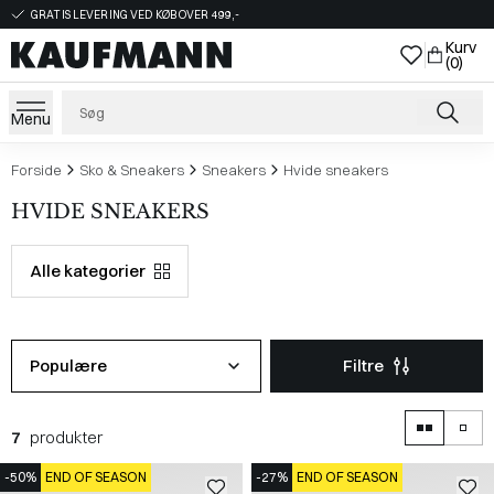
GRATIS LEVERING VED KØB OVER 499,-
Kurv
(0)
Menu
Forside
Sko & Sneakers
Sneakers
Hvide sneakers
HVIDE SNEAKERS
Alle kategorier
Populære
Filtre
7
produkter
-50%
END OF SEASON
-27%
END OF SEASON