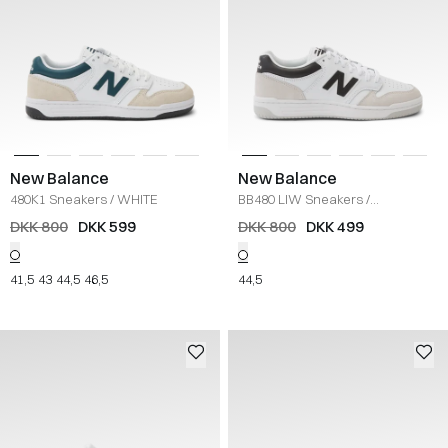
New Balance
New Balance
480K1 Sneakers
/
WHITE
BB480 LIW Sneakers
/
HVID/SORT
DKK 800
DKK 599
DKK 800
DKK 499
41,5
43
44,5
46,5
44,5