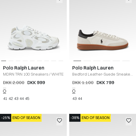
Polo Ralph Lauren
Polo Ralph Lauren
MDRN TRN 100 Sneakers
/
WHITE
Bedford Leather-Suede Sneaker
/
HVID
DKK 2.000
DKK 999
DKK 1.100
DKK 799
41
42
43
44
45
43
44
-25%
END OF SEASON
-38%
END OF SEASON