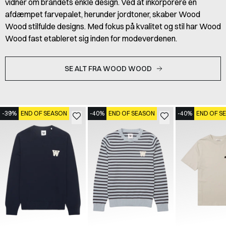
vidner om brandets enkle design. Ved at inkorporere en
afdæmpet farvepalet, herunder jordtoner, skaber Wood
Wood stilfulde designs. Med fokus på kvalitet og stil har Wood
Wood fast etableret sig inden for modeverdenen.
SE ALT FRA WOOD WOOD
-39%
END OF SEASON
-40%
END OF SEASON
-40%
END OF S