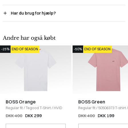
Har du brug for hjælp?
Andre har også købt
-25%
END OF SEASON
-50%
END OF SEASON
BOSS Orange
BOSS Green
Regular fit
/
Tegood T-Shirt
/
HVID
Regular fit
/
50506373 T-shirt
/
RØD
DKK 400
DKK 299
DKK 400
DKK 199