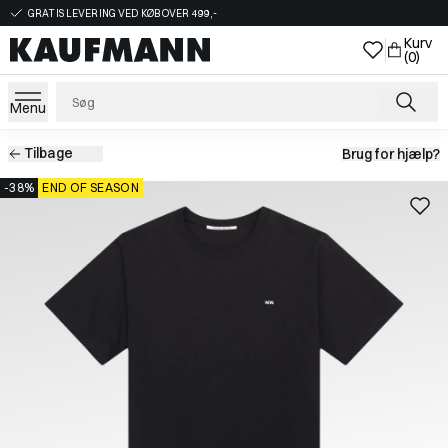
GRATIS LEVERING VED KØB OVER 499,-
Kurv
(0)
Menu
Tilbage
Brug for hjælp?
-38%
END OF SEASON