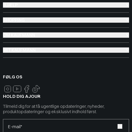
HJÆLP
SHOPPING
OM KAUFMANN
MIT KAUFMANN
FØLG OS
HOLD DIG AJOUR
Tilmeld dig for at få ugentlige opdateringer, nyheder,
produktopdateringer og eksklusivt indhold først.
E-mail*