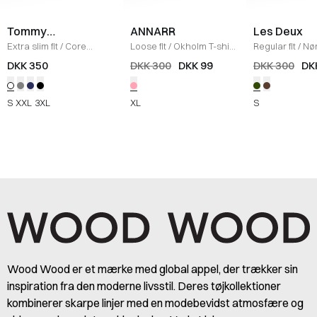
Tommy
ANNARR
Les Deux
Hilfiger
Extra slim fit
/
Core
Loose fit
/
Okholm T-shirt
Regular fit
/
Nø
Strech Slim T-shirt
/
HVID
/
LYSERØD
T-shirt
/
DUFFE
DKK 350
DKK 300
DKK 99
DKK 300
DK
S
XXL
3XL
XL
S
Wood Wood er et mærke med global appel, der trækker sin
inspiration fra den moderne livsstil. Deres tøjkollektioner
kombinerer skarpe linjer med en modebevidst atmosfære og