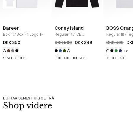
Bareen
Coney Island
BOSS Oran
Box fit
/
Box Fit Logo T-
Regular fit
/
ICE
Regular fit
/
Teg
shirt
/
WHITE
Sweatshirt
/
BLACK
Shirt
/
HVID
DKK 350
DKK 500
DKK 249
DKK 400
DK
+2
S
M
L
XL
XXL
L
XL
XXL
3XL
4XL
XL
XXL
3XL
DU HAR SENEST KIGGET PÅ
Shop videre