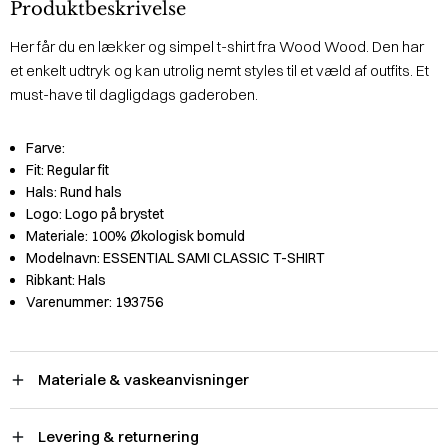
Produktbeskrivelse
Her får du en lækker og simpel t-shirt fra Wood Wood. Den har
et enkelt udtryk og kan utrolig nemt styles til et væld af outfits. Et
must-have til dagligdags gaderoben.
Farve:
Fit:
Regular fit
Hals:
Rund hals
Logo:
Logo på brystet
Materiale:
100% Økologisk bomuld
Modelnavn:
ESSENTIAL SAMI CLASSIC T-SHIRT
Ribkant:
Hals
Varenummer:
193756
Materiale & vaskeanvisninger
Levering & returnering