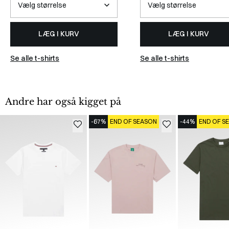
LÆG I KURV
LÆG I KURV
Se alle t-shirts
Se alle t-shirts
Andre har også kigget på
-67%
END OF SEASON
-44%
END OF S