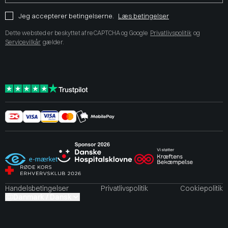
Jeg accepterer betingelserne.
Læs betingelser
Dette websted er beskyttet af reCAPTCHA og Google
Privatlivspolitik
og
Servicevilkår
gælder.
Handelsbetingelser
Privatlivspolitik
Cookiepolitik
Danmark / Dansk