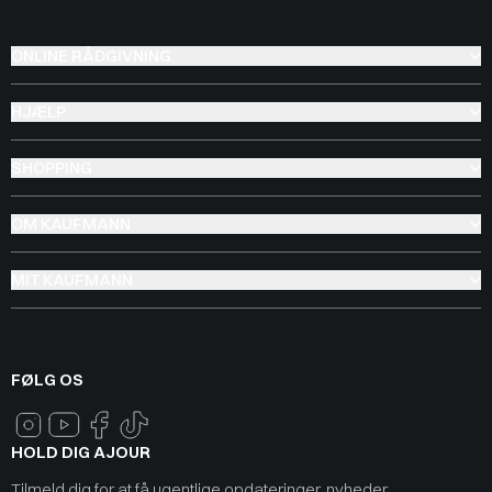
ONLINE RÅDGIVNING
HJÆLP
SHOPPING
OM KAUFMANN
MIT KAUFMANN
FØLG OS
HOLD DIG AJOUR
Tilmeld dig for at få ugentlige opdateringer, nyheder,