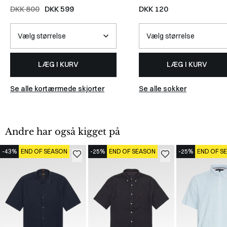
SORT
DKK 800
DKK 599
DKK 120
LÆG I KURV
LÆG I KURV
Se alle kortærmede skjorter
Se alle sokker
Andre har også kigget på
-43%
END OF SEASON
-25%
END OF SEASON
-25%
END OF S