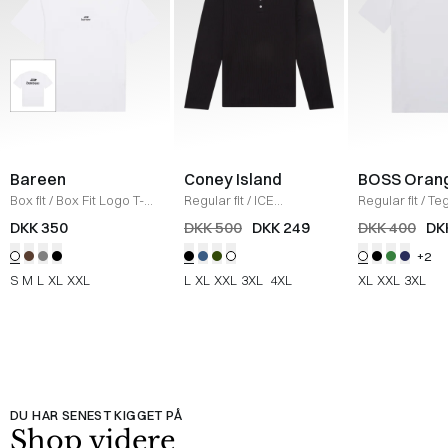
Bareen
Coney Island
BOSS Oran
Box fit
/
Box Fit Logo T-
Regular fit
/
ICE
Regular fit
/
Teg
shirt
/
WHITE
Sweatshirt
/
BLACK
Shirt
/
HVID
DKK 350
DKK 500
DKK 249
DKK 400
DK
+2
S
M
L
XL
XXL
L
XL
XXL
3XL
4XL
XL
XXL
3XL
DU HAR SENEST KIGGET PÅ
Shop videre