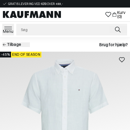
GRATIS LEVERING VED KØB OVER 499,-
Kurv
(0)
Menu
Tilbage
Brug for hjælp?
-45%
END OF SEASON