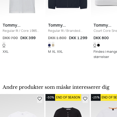
Tommy
Tommy
Tommy
Hilfiger
Hilfiger
Hilfiger
Regular fit
/
Core 1985
Regular fit
/
Branded
Court Core Sn
Polo
/
HVID
Blouson Jakke
/
NAVY
WHITE
DKK 700
DKK 399
DKK 1.800
DKK 1.299
DKK 800
XXL
M
XL
XXL
Findes i mang
størrelser
Andre produkter som måske interesserer dig
-50%
END OF SEASON
-25%
END OF S