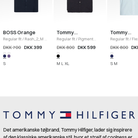
BOSS Orange
Tommy
Tommy
Hilfiger
Hilfiger
Regular fit
/
Rash_2_M K/
Regular fit
/
Pigment
Regular fit
/
Fle
Æ Skjorte
/
NAVY
Dyed Skjorte
/
SORT
Skjorte
/
LYS B
DKK 700
DKK 399
DKK 800
DKK 599
DKK 800
DK
S
M
L
XL
S
M
Det amerikanske tøjbrand, Tommy Hilfiger, lader sig inspirere
af den klassiske amerikanske stil, hvor et strejf af coolness er