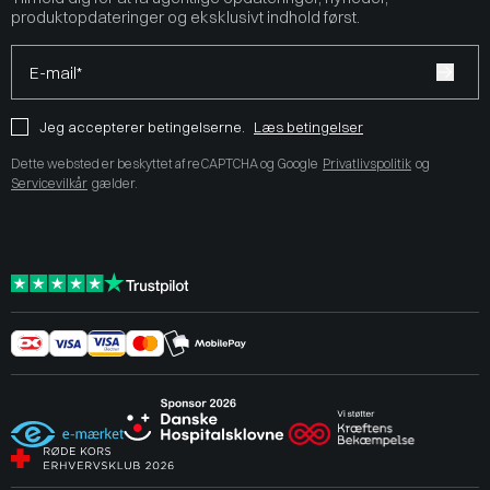
produktopdateringer og eksklusivt indhold først.
E-mail*
Jeg accepterer betingelserne.
Læs betingelser
Dette websted er beskyttet af reCAPTCHA og Google
Privatlivspolitik
og
Servicevilkår
gælder.