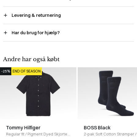
Levering & returnering
Har du brug for hjælp?
Andre har også købt
-25%
END OF SEASON
Tommy Hilfiger
BOSS Black
Regular fit
/
Pigment Dyed Skjorte
/
2-pak Soft Cotton Strømper
/