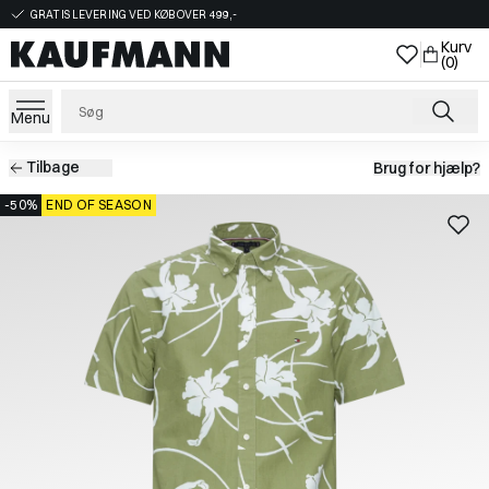
GRATIS LEVERING VED KØB OVER 499,-
Kurv
(0)
Menu
Tilbage
Brug for hjælp?
-50%
END OF SEASON