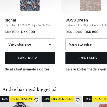
Signal
BOSS Green
Regular fit
/
15850 Skjorte
/
NAVY
Relaxed fit
/
ST_Globe Print S
/
KHAKI
DKK 500
DKK 299
DKK 1.200
DKK 899
LÆG I KURV
LÆG I KURV
Se alle kortærmede skjorter
Se alle kortærmede skjort
Andre har også kigget på
-50%
END OF SEASON
-25%
END OF SEASON
-45%
END OF S