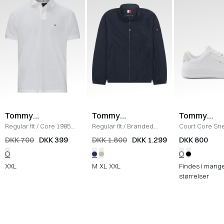
Tommy
Tommy
Tommy
Hilfiger
Hilfiger
Hilfiger
Regular fit
/
Core 1985
Regular fit
/
Branded
Court Core Sn
Polo
/
HVID
Blouson Jakke
/
NAVY
WHITE
DKK 700
DKK 399
DKK 1.800
DKK 1.299
DKK 800
XXL
M
XL
XXL
Findes i mang
størrelser