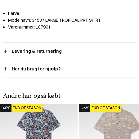
Farve:
Modelnavn:
34587 LARGE TROPICAL PRT SHIRT
Varenummer:
187901
Levering & returnering
Har du brug for hjælp?
Andre har også købt
-40%
END OF SEASON
-25%
END OF SEASON