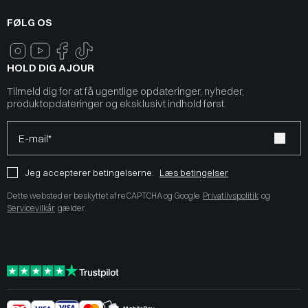
FØLG OS
HOLD DIG AJOUR
Tilmeld dig for at få ugentlige opdateringer, nyheder,
produktopdateringer og eksklusivt indhold først.
E-mail*
Jeg accepterer betingelserne.
Læs betingelser
Dette websted er beskyttet af reCAPTCHA og Google
Privatlivspolitik
og
Servicevilkår
gælder.