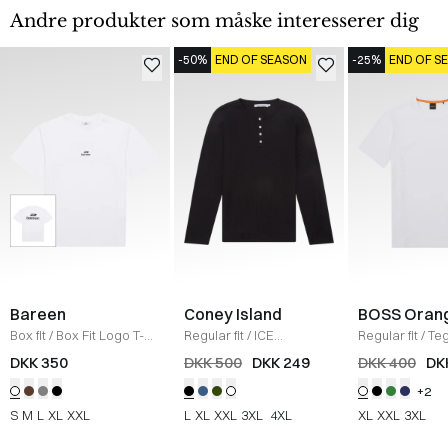
Andre produkter som måske interesserer dig
-50%
END OF SEASON
-25%
END OF S
Bareen
Coney Island
BOSS Oran
Box fit
/
Box Fit Logo T-
Regular fit
/
ICE
Regular fit
/
Teg
shirt
/
WHITE
Sweatshirt
/
BLACK
Shirt
/
HVID
DKK 350
DKK 500
DKK 249
DKK 400
DK
+2
S
M
L
XL
XXL
L
XL
XXL
3XL
4XL
XL
XXL
3XL