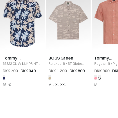
Tommy
BOSS Green
Tommy
Hilfiger
Hilfiger
35322 CL-W LILY PRINT
Relaxed fit
/
ST_Globe
Regular fit
/
Pi
RF SHIRT
/
BLÅ
Print Skjorte
/
KHAKI
Dyed Linen K/Æ
DKK 700
DKK 349
DKK 1.200
DKK 899
DKK 900
DK
PINK
38
40
M
L
XL
XXL
M