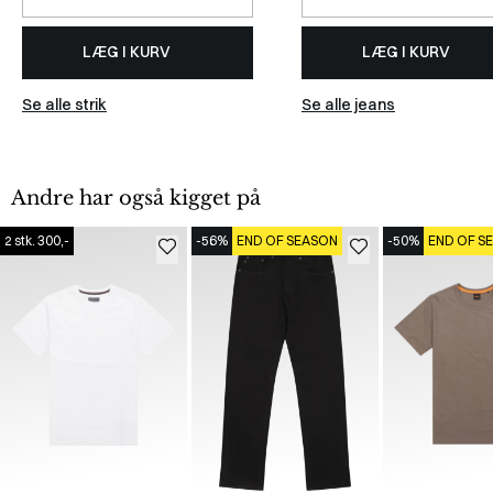
LÆG I KURV
LÆG I KURV
Se alle strik
Se alle jeans
Andre har også kigget på
2 stk. 300,-
-56%
END OF SEASON
-50%
END OF S