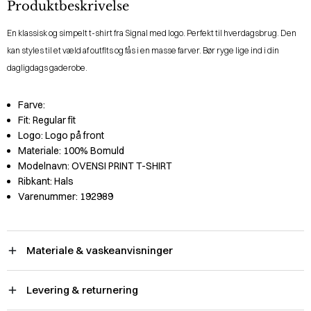
Produktbeskrivelse
En klassisk og simpelt t-shirt fra Signal med logo. Perfekt til hverdagsbrug. Den
kan styles til et væld af outfits og fås i en masse farver. Bør ryge lige ind i din
dagligdags gaderobe.
Farve:
Fit:
Regular fit
Logo:
Logo på front
Materiale:
100% Bomuld
Modelnavn:
OVENSI PRINT T-SHIRT
Ribkant:
Hals
Varenummer:
192989
Materiale & vaskeanvisninger
Levering & returnering