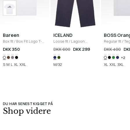
Bareen
ICELAND
BOSS Oran
Box fit
/
Box Fit Logo T-
Loose fit
/
Lagoon
Regular fit
/
Teg
shirt
/
WHITE
Bukser
/
NAVY
Shirt
/
HVID
DKK 350
DKK 600
DKK 299
DKK 400
DK
+2
S
M
L
XL
XXL
M/32
XL
XXL
3XL
DU HAR SENEST KIGGET PÅ
Shop videre