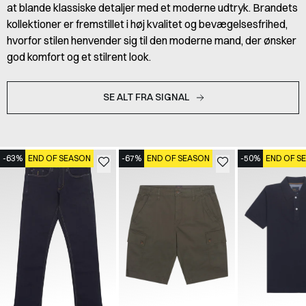
at blande klassiske detaljer med et moderne udtryk. Brandets
kollektioner er fremstillet i høj kvalitet og bevægelsesfrihed,
hvorfor stilen henvender sig til den moderne mand, der ønsker
god komfort og et stilrent look.
SE ALT FRA SIGNAL
-63%
END OF SEASON
-67%
END OF SEASON
-50%
END OF S