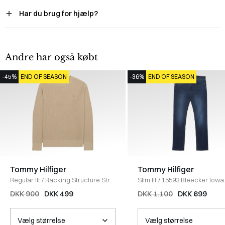
Har du brug for hjælp?
Andre har også købt
-45%
END OF SEASON
-36%
END OF SEASON
Tommy Hilfiger
Tommy Hilfiger
Regular fit
/
Racking Structure Strik
Slim fit
/
15593 Bleecker Iowa
/
SAND
Jeans
/
DENIM
DKK 900
DKK 499
DKK 1.100
DKK 699