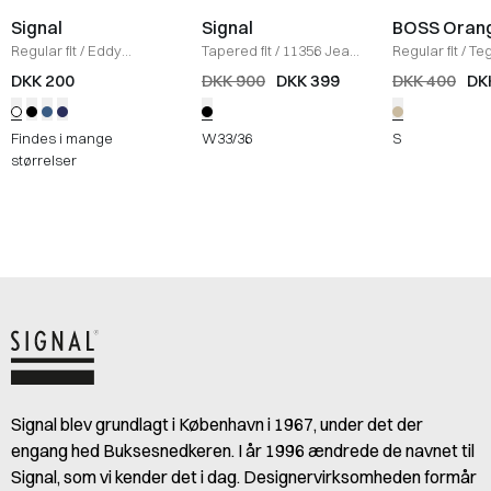
Signal
Signal
BOSS Oran
Regular fit
/
Eddy
Tapered fit
/
11356 Jeans
Regular fit
/
Teg
Organic T-shirt
/
HVID
/
SORT
Shirt
/
KHAKI
DKK 200
DKK 900
DKK 399
DKK 400
DK
Findes i mange
W33/36
S
størrelser
Signal blev grundlagt i København i 1967, under det der
engang hed Buksesnedkeren. I år 1996 ændrede de navnet til
Signal, som vi kender det i dag. Designervirksomheden formår