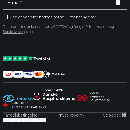
E-mail*
Jeg accepterer betingelserne.
Læs betingelser
Dette websted er beskyttet af reCAPTCHA og Google
Privatlivspolitik
og
Servicevilkår
gælder.
Handelsbetingelser
Privatlivspolitik
Cookiepolitik
Danmark / Dansk