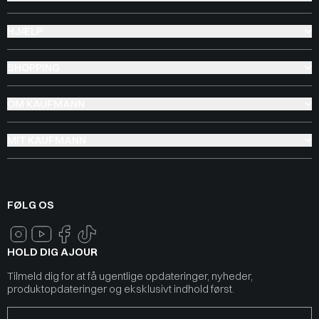
HJÆLP
SHOPPING
OM KAUFMANN
MIT KAUFMANN
FØLG OS
HOLD DIG AJOUR
Tilmeld dig for at få ugentlige opdateringer, nyheder,
produktopdateringer og eksklusivt indhold først.