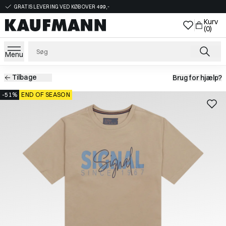
GRATIS LEVERING VED KØB OVER 499,-
Kurv
(0)
Menu
Tilbage
Brug for hjælp?
-51%
END OF SEASON