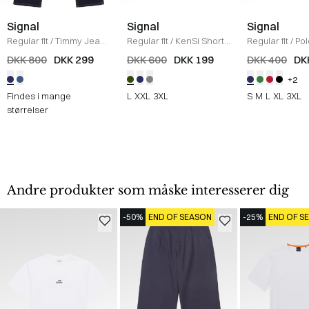
Signal
Signal
Signal
Regular fit
/
Timmy Jeans
Regular fit
/
KenSi Shorts
Regular fit
/
Pol
/
NAVY
/
ARMY
NAVY
DKK 800
DKK 299
DKK 600
DKK 199
DKK 400
DK
+2
Findes i mange
L
XXL
3XL
S
M
L
XL
3XL
størrelser
Andre produkter som måske interesserer dig
-50%
END OF SEASON
-25%
END OF S