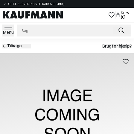
GRATIS LEVERING VED KØB OVER 499,-
Kurv
(0)
Menu
Tilbage
Brug for hjælp?