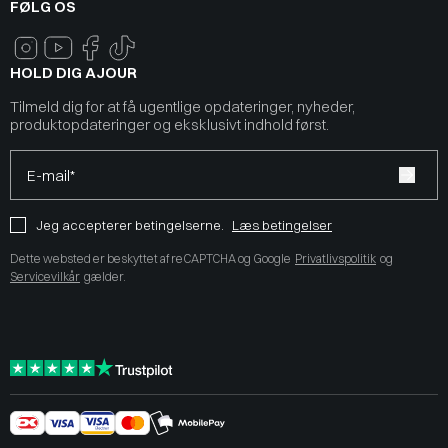
FØLG OS
HOLD DIG AJOUR
Tilmeld dig for at få ugentlige opdateringer, nyheder,
produktopdateringer og eksklusivt indhold først.
E-mail*
Jeg accepterer betingelserne.
Læs betingelser
Dette websted er beskyttet af reCAPTCHA og Google
Privatlivspolitik
og
Servicevilkår
gælder.