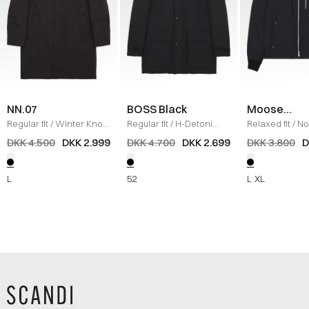
NN.07
BOSS Black
Moose
Knuckles
Regular fit
/
Winter Knox
Regular fit
/
H-Detoni
Relaxed fit
/
No
Parkajakke
/
SORT
Jakke
/
SORT
Hoodie Jakke
/
DKK 4.500
DKK 2.999
DKK 4.700
DKK 2.699
DKK 3.800
D
L
52
L
XL