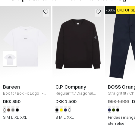
-60%
END OF S
Bareen
C.P. Company
BOSS Oran
Box fit
/
Box Fit Logo T-
Regular fit
/
Diagonal
Straight fit
/
Ch
shirt
/
WHITE
Raised Fleece Crew
Straight
/
NAV
DKK 350
DKK 1.500
DKK 1.000
D
Neck Sweatshirt
/
SORT
S
M
L
XL
XXL
S
M
L
XXL
Findes i mang
størrelser