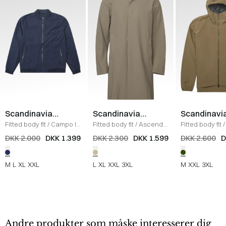
Scandinavian
Scandinavian
Scandinavi
Edition
Edition
Edition
Fitted body fit
/
Campo II
Fitted body fit
/
Ascend
Fitted body fit
/
Jakke
/
NAVY
Jakke
/
SAND
Jakke
/
OLIVE
DKK 2.000
DKK 1.399
DKK 2.300
DKK 1.599
DKK 2.600
D
M
L
XL
XXL
L
XL
XXL
3XL
M
XXL
3XL
Andre produkter som måske interesserer dig