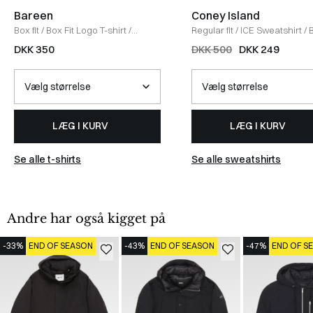
Bareen
Coney Island
Box fit
/
Box Fit Logo T-shirt
/
Regular fit
/
ICE Sweatshirt
/
WHITE
DKK 350
DKK 500
DKK 249
LÆG I KURV
LÆG I KURV
Se alle t-shirts
Se alle sweatshirts
Andre har også kigget på
-33%
END OF SEASON
-43%
END OF SEASON
-47%
END OF S