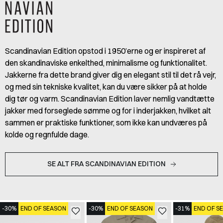
Scandinavian Edition opstod i 1950’erne og er inspireret af
den skandinaviske enkelthed, minimalisme og funktionalitet.
Jakkerne fra dette brand giver dig en elegant stil til det rå vejr,
og med sin tekniske kvalitet, kan du være sikker på at holde
dig tør og varm. Scandinavian Edition laver nemlig vandtætte
jakker med forseglede sømme og for i inderjakken, hvilket alt
sammen er praktiske funktioner, som ikke kan undværes på
kolde og regnfulde dage.
SE ALT FRA SCANDINAVIAN EDITION
-30%
END OF SEASON
-30%
END OF SEASON
-31%
END OF S