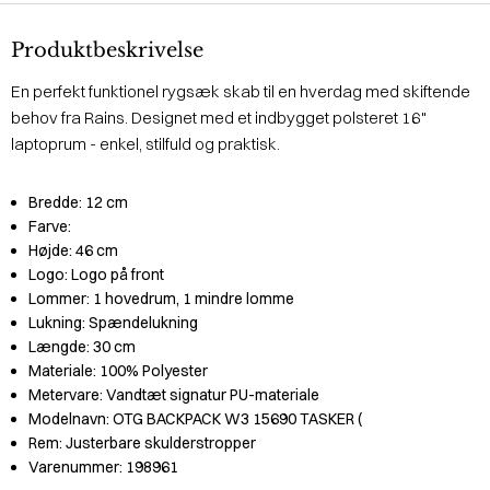
Produktbeskrivelse
En perfekt funktionel rygsæk skab til en hverdag med skiftende
behov fra Rains. Designet med et indbygget polsteret 16"
laptoprum - enkel, stilfuld og praktisk.
Bredde:
12 cm
Farve:
Højde:
46 cm
Logo:
Logo på front
Lommer:
1 hovedrum, 1 mindre lomme
Lukning:
Spændelukning
Længde:
30 cm
Materiale:
100% Polyester
Metervare:
Vandtæt signatur PU-materiale
Modelnavn:
OTG BACKPACK W3 15690 TASKER (
Rem:
Justerbare skulderstropper
Varenummer:
198961