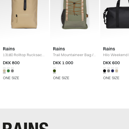
Rains
Rains
Rains
13160 Rolltop Rucksack
/
Trail Mountaineer Bag
/
Hilo Weekend
SAND
WELL
SORT
DKK 800
DKK 1.000
DKK 600
ONE SIZE
ONE SIZE
ONE SIZE