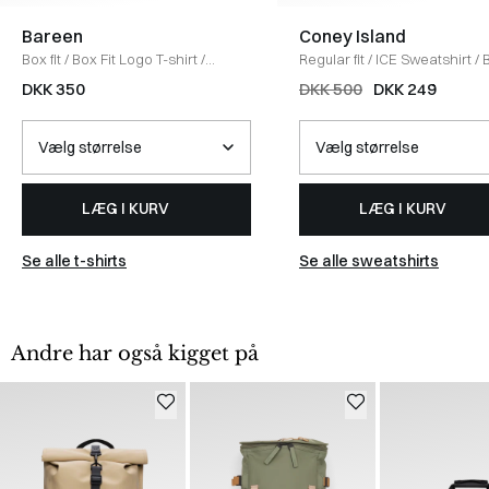
Bareen
Coney Island
Box fit
/
Box Fit Logo T-shirt
/
Regular fit
/
ICE Sweatshirt
/
WHITE
DKK 350
DKK 500
DKK 249
LÆG I KURV
LÆG I KURV
Se alle t-shirts
Se alle sweatshirts
Andre har også kigget på