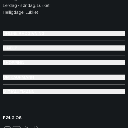
Lørdag - søndag: Lukket
Helligdage: Lukket
ONLINE RÅDGIVNING
HJÆLP
SHOPPING
OM KAUFMANN
MIT KAUFMANN
FØLG OS