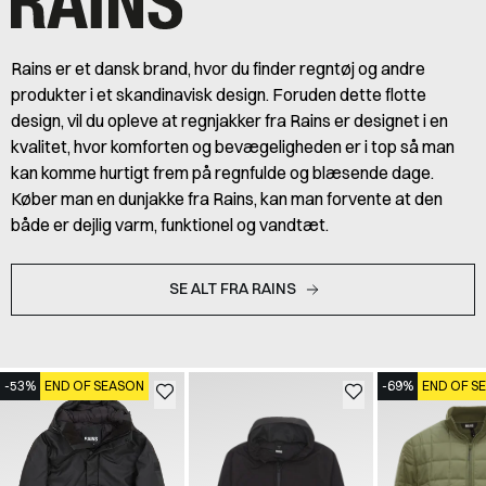
Rains er et dansk brand, hvor du finder regntøj og andre
produkter i et skandinavisk design. Foruden dette flotte
design, vil du opleve at regnjakker fra Rains er designet i en
kvalitet, hvor komforten og bevægeligheden er i top så man
kan komme hurtigt frem på regnfulde og blæsende dage.
Køber man en dunjakke fra Rains, kan man forvente at den
både er dejlig varm, funktionel og vandtæt.
SE ALT FRA RAINS
-53%
END OF SEASON
-69%
END OF S