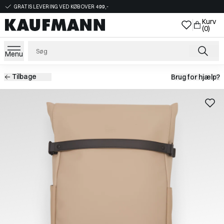
GRATIS LEVERING VED KØB OVER 499,-
Kurv
(0)
Menu
Tilbage
Brug for hjælp?