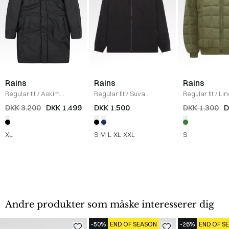
Rains
Rains
Rains
Regular fit
/
Askim
Regular fit
/
Suva
Regular fit
/
Lin
Longer Insulated Jakke
/
Hardshell Pocket Jakke
/
Highneck Jak
DKK 3.200
DKK 1.499
DKK 1.500
DKK 1.300
D
SORT
BLACK
XL
S
M
L
XL
XXL
S
Andre produkter som måske interesserer dig
-50%
END OF SEASON
-26%
END OF S