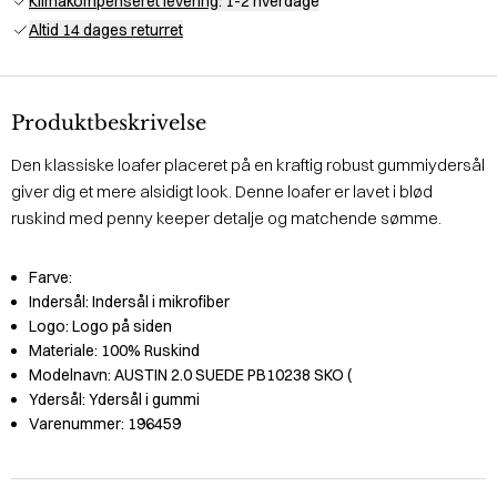
Klimakompenseret levering
: 1-2 hverdage
Altid 14 dages returret
Produktbeskrivelse
Den klassiske loafer placeret på en kraftig robust gummiydersål
giver dig et mere alsidigt look. Denne loafer er lavet i blød
ruskind med penny keeper detalje og matchende sømme.
Farve:
Indersål:
Indersål i mikrofiber
Logo:
Logo på siden
Materiale:
100% Ruskind
Modelnavn:
AUSTIN 2.0 SUEDE PB10238 SKO (
Ydersål:
Ydersål i gummi
Varenummer:
196459