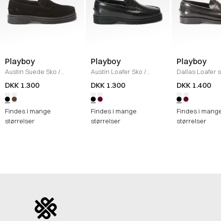
Playboy
Playboy
Playboy
Austin Suede Sko
/
Austin Loafer Sko
/
Dallas Loafer 
BLACK
BLACK
BLACK
DKK 1.300
DKK 1.300
DKK 1.400
Findes i mange
Findes i mange
Findes i mang
størrelser
størrelser
størrelser