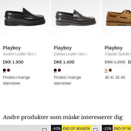
Playboy
Playboy
Playboy
Austin Loafer Sko
/
Dallas Loafer sko
/
Claude Suede 
BLACK
BLACK
Shoe
/
SAND
DKK 1.300
DKK 1.400
DKK 1.200
D
Findes i mange
Findes i mange
40
41
42
43
størrelser
størrelser
Andre produkter som måske interesserer dig
-50%
END OF SEASON
-23%
END OF S