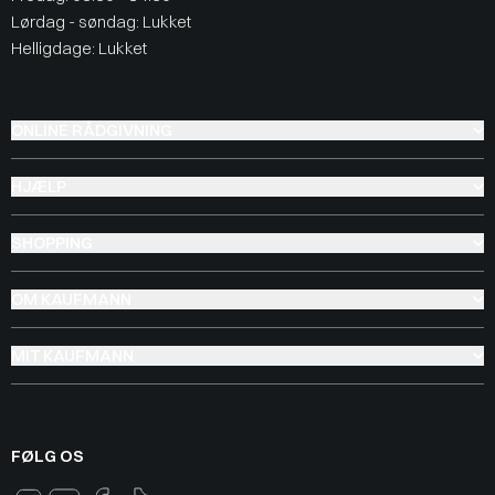
Lørdag - søndag: Lukket
Helligdage: Lukket
ONLINE RÅDGIVNING
HJÆLP
SHOPPING
OM KAUFMANN
MIT KAUFMANN
FØLG OS