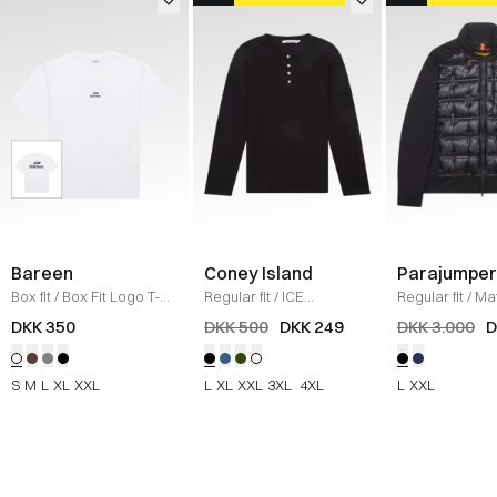
Bareen
Coney Island
Parajumper
Box fit
/
Box Fit Logo T-
Regular fit
/
ICE
Regular fit
/
Mat
shirt
/
WHITE
Sweatshirt
/
BLACK
SORT
DKK 350
DKK 500
DKK 249
DKK 3.000
D
S
M
L
XL
XXL
L
XL
XXL
3XL
4XL
L
XXL