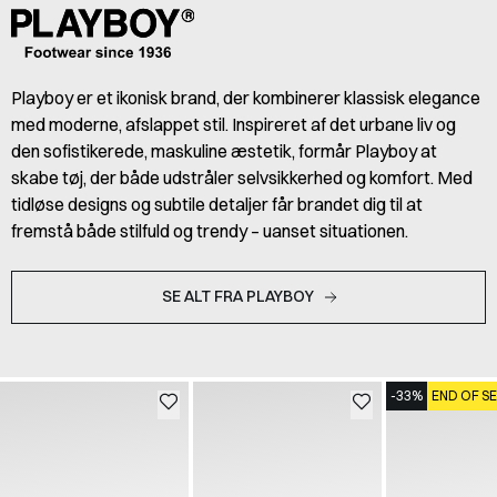
Playboy er et ikonisk brand, der kombinerer klassisk elegance
med moderne, afslappet stil. Inspireret af det urbane liv og
den sofistikerede, maskuline æstetik, formår Playboy at
skabe tøj, der både udstråler selvsikkerhed og komfort. Med
tidløse designs og subtile detaljer får brandet dig til at
fremstå både stilfuld og trendy – uanset situationen.
SE ALT FRA PLAYBOY
-33%
END OF S