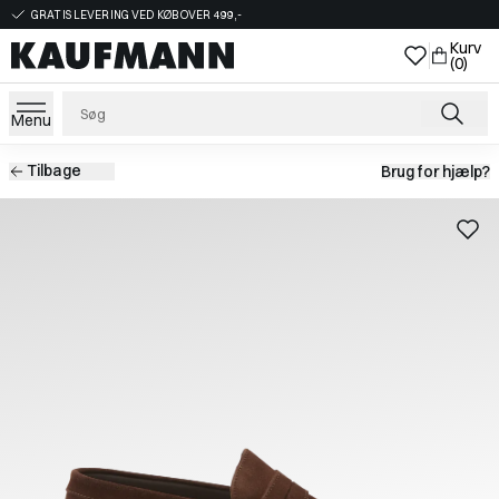
GRATIS LEVERING VED KØB OVER 499,-
Kurv
(0)
Menu
Tilbage
Brug for hjælp?