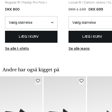
Regular fit
/
Paddy Pro Polo
/
Loose fit
/
Damon Jeans
/
OL
SORT/SAND
DKK 800
DKK 1.100
DKK 699
LÆG I KURV
LÆG I KURV
Se alle t-shirts
Se alle jeans
Andre har også kigget på