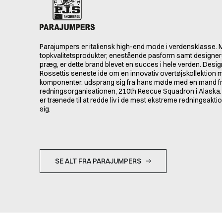
Parajumpers er italiensk high-end mode i verdensklasse.
topkvalitetsprodukter, enestående pasform samt designere
præg, er dette brand blevet en succes i hele verden. Des
Rossettis seneste ide om en innovativ overtøjskollektion
komponenter, udsprang sig fra hans møde med en mand f
redningsorganisationen, 210th Rescue Squadron i Alaska.
er trænede til at redde liv i de mest ekstreme redningsakti
sig.
SE ALT FRA PARAJUMPERS