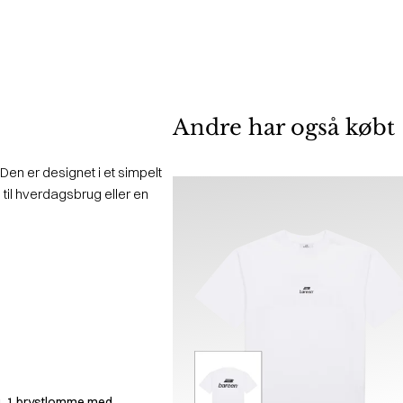
Andre har også købt
 Den er designet i et simpelt
e til hverdagsbrug eller en
g, 1 brystlomme med