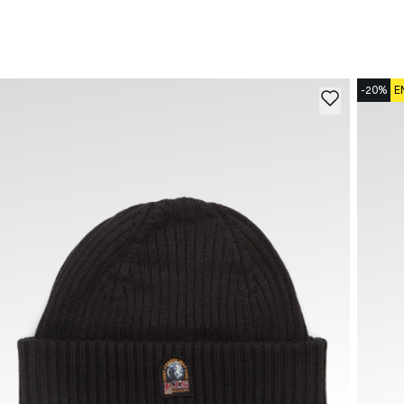
-20%
E