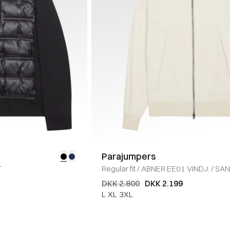
Parajumpers
T
Regular fit
/
ABNER EE01 VINDJ.
/
SA
DKK 2.800
DKK 2.199
L
XL
3XL