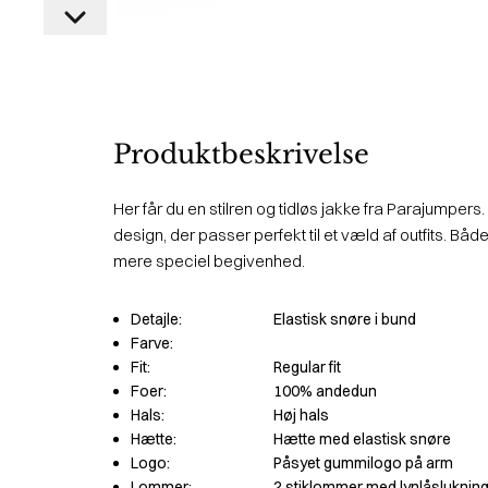
Produktbeskrivelse
Her får du en stilren og tidløs jakke fra Parajumpers.
design, der passer perfekt til et væld af outfits. Båd
mere speciel begivenhed.
Detajle:
Elastisk snøre i bund
Farve:
Fit:
Regular fit
Foer:
100% andedun
Hals:
Høj hals
Hætte:
Hætte med elastisk snøre
Logo:
Påsyet gummilogo på arm
Lommer:
2 stiklommer med lynlåsluknin