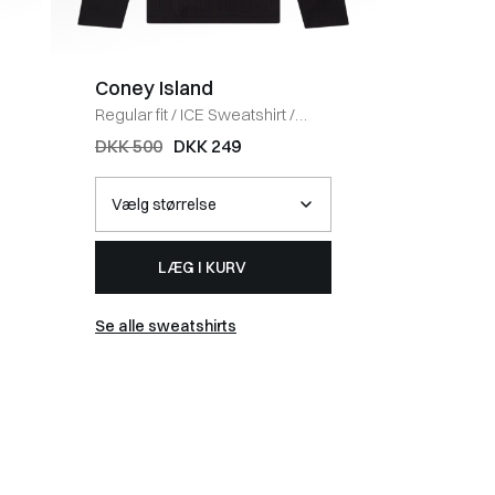
Coney Island
BOSS 
Regular fit
/
ICE Sweatshirt
/
Regular fi
BLACK
HVID
DKK 500
DKK 249
DKK 40
LÆG I KURV
Se alle sweatshirts
Se alle t-