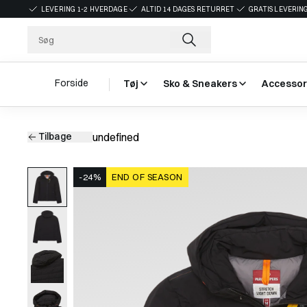
LEVERING 1-2 HVERDAGE
ALTID 14 DAGES RETURRET
GRATIS LEVERING
Forside
Tøj
Sko & Sneakers
Accessor
Tilbage
undefined
-24%
END OF SEASON