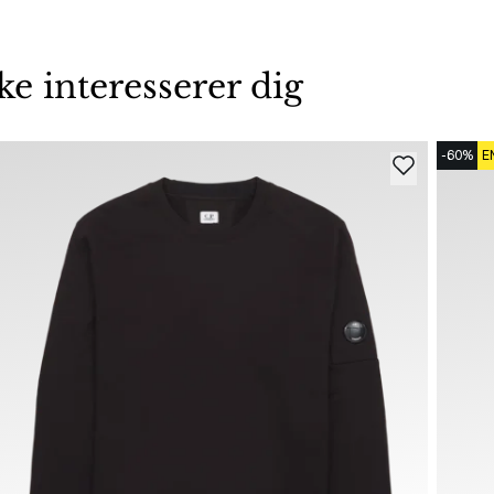
 interesserer dig
-60%
E