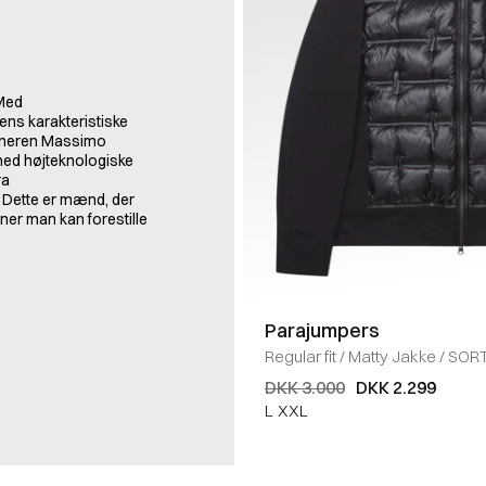
 Med
ns karakteristiske
igneren Massimo
 med højteknologiske
ra
 Dette er mænd, der
oner man kan forestille
Parajumpers
Regular fit
/
Matty Jakke
/
SOR
DKK 3.000
DKK 2.299
L
XXL