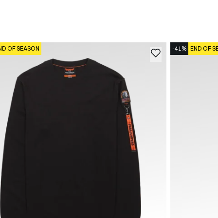
ND OF SEASON
-41%
END OF S