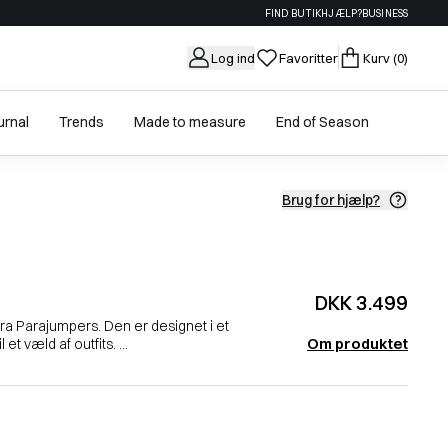
FIND BUTIK
HJÆLP?
BUSINESS
Log ind
Favoritter
Kurv
(0)
urnal
Trends
Made to measure
End of Season
Brug for hjælp?
DKK 3.499
 fra Parajumpers. Den er designet i et
Om produktet
et væld af outfits. ...