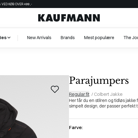
 VED KØB OVER 499,-
ies
New Arrivals
Brands
Mest populære
The Jo
Parajumpers
Regular fit
/
Colbert Jakke
Her får du en stilren og tidløs jakke
simpelt design, der passer perfekt til 
Farve: