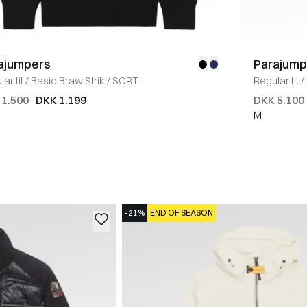
ajumpers
Parajump
ar fit
/
Basic Braw Strik
/
SORT
Regular fit
/
 1.500
DKK 1.199
DKK 5.100
M
-21%
END OF SEASON