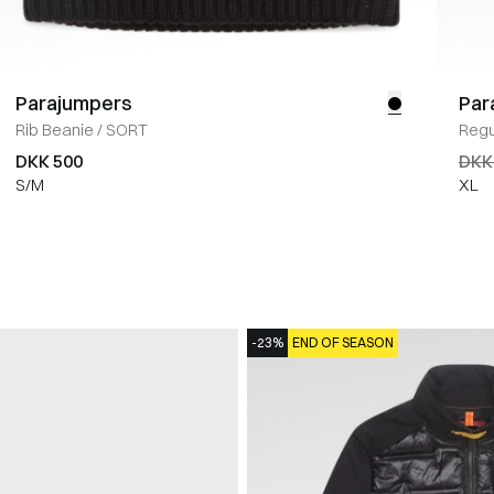
Parajumpers
Par
Rib Beanie
/
SORT
Regul
DKK 500
DKK
S/M
XL
-23%
END OF SEASON