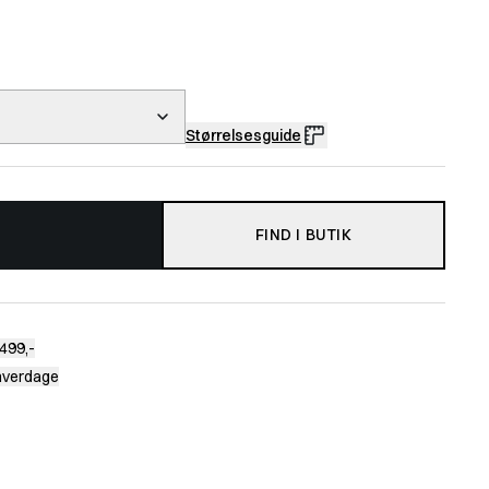
Størrelsesguide
FIND I BUTIK
499,-
 hverdage