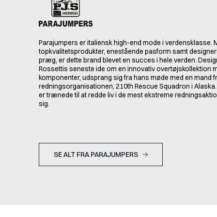
Parajumpers er italiensk high-end mode i verdensklasse.
topkvalitetsprodukter, enestående pasform samt designere
præg, er dette brand blevet en succes i hele verden. Des
Rossettis seneste ide om en innovativ overtøjskollektion
komponenter, udsprang sig fra hans møde med en mand f
redningsorganisationen, 210th Rescue Squadron i Alaska.
er trænede til at redde liv i de mest ekstreme redningsakti
sig.
SE ALT FRA PARAJUMPERS