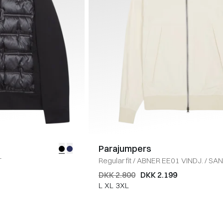
Parajumpers
T
Regular fit
/
ABNER EE01 VINDJ.
/
SA
DKK 2.800
DKK 2.199
L
XL
3XL