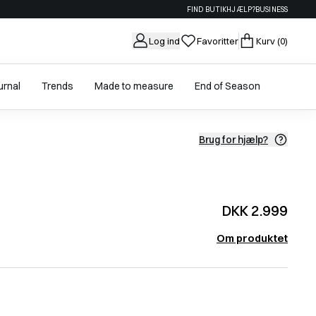
FIND BUTIK
HJÆLP?
BUSINESS
Log ind
Favoritter
Kurv
(0)
urnal
Trends
Made to measure
End of Season
Brug for hjælp?
DKK 2.999
Om produktet