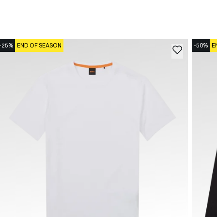
-25%
END OF SEASON
-50%
E