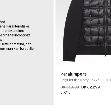
 Med
ns karakteristiske
igneren Massimo
 med højteknologiske
ra
 Dette er mænd, der
oner man kan forestille
Parajumpers
Regular fit
/
Matty Jakke
/
SOR
DKK 3.000
DKK 2.299
L
XXL