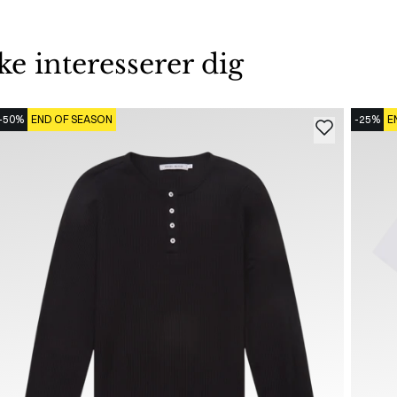
 interesserer dig
-50%
END OF SEASON
-25%
E