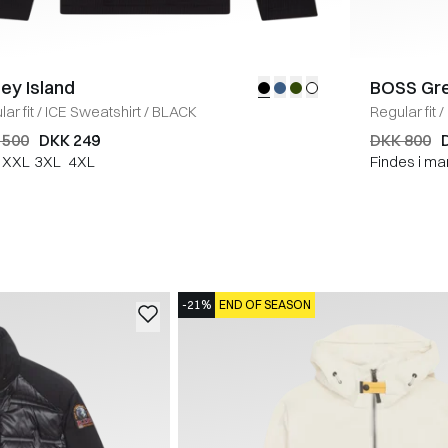
ey Island
BOSS Gr
ar fit
/
ICE Sweatshirt
/
BLACK
Regular fit
/
 500
DKK 249
DKK 800
XXL
3XL
4XL
Findes i ma
-21%
END OF SEASON