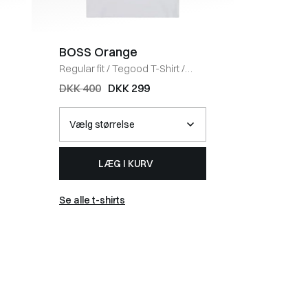
BOSS Orange
Coney 
Regular fit
/
Tegood T-Shirt
/
Regular fi
HVID
BLACK
DKK 400
DKK 299
DKK 50
LÆG I KURV
Se alle t-shirts
Se alle 