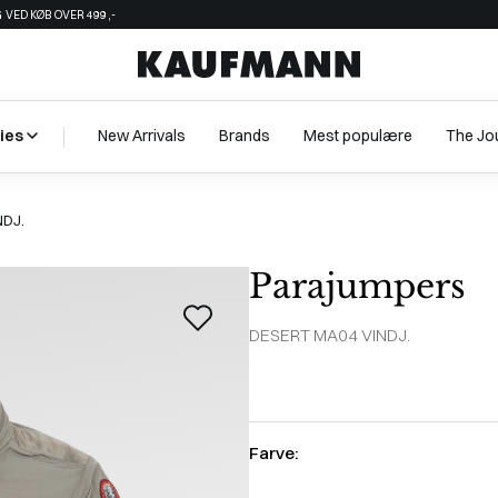
 VED KØB OVER 499,-
ies
New Arrivals
Brands
Mest populære
The Jo
NDJ.
Parajumpers
DESERT MA04 VINDJ.
Farve: