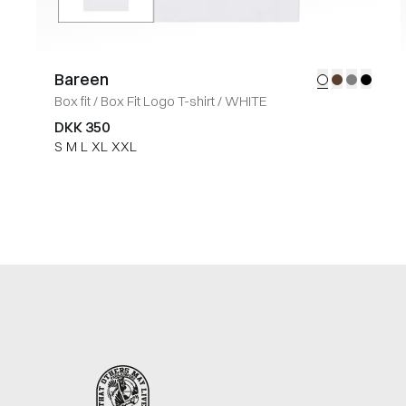
Bareen
Box fit
/
Box Fit Logo T-shirt
/
WHITE
DKK 350
S
M
L
XL
XXL