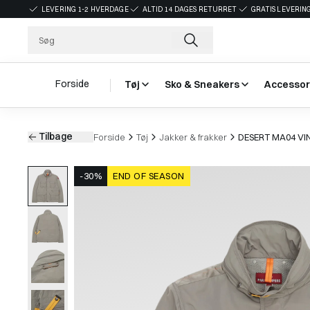
LEVERING 1-2 HVERDAGE
ALTID 14 DAGES RETURRET
GRATIS LEVERING
Forside
Tøj
Sko & Sneakers
Accessor
Tilbage
Forside
Tøj
Jakker & frakker
DESERT MA04 VI
-30%
END OF SEASON