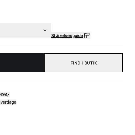
Størrelsesguide
FIND I BUTIK
499,-
 hverdage