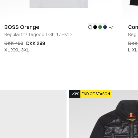
BOSS Orange
Con
+2
Regular fit
/
Tegood T-Shirt
/
HVID
Regul
DKK 400
DKK 299
DKK
XL
XXL
3XL
L
XL
-23%
END OF SEASON