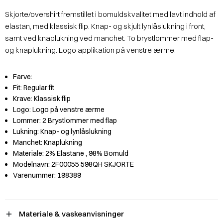
Skjorte/overshirt fremstillet i bomuldskvalitet med lavt indhold af
elastan, med klassisk flip. Knap- og skjult lynlåslukning i front,
samt ved knaplukning ved manchet. To brystlommer med flap-
og knaplukning. Logo applikation på venstre ærme.
Farve:
Fit:
Regular fit
Krave:
Klassisk flip
Logo:
Logo på venstre ærme
Lommer:
2 Brystlommer med flap
Lukning:
Knap- og lynlåslukning
Manchet:
Knaplukning
Materiale:
2% Elastane
, 98% Bomuld
Modelnavn:
2F00055 598QH SKJORTE
Varenummer:
198389
Materiale & vaskeanvisninger