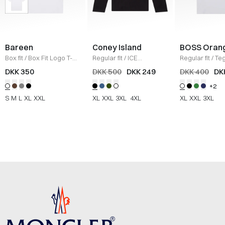
Bareen
Coney Island
BOSS Oran
Box fit
/
Box Fit Logo T-
Regular fit
/
ICE
Regular fit
/
Teg
shirt
/
WHITE
Sweatshirt
/
BLACK
Shirt
/
HVID
DKK 350
DKK 500
DKK 249
DKK 400
DK
+2
S
M
L
XL
XXL
XL
XXL
3XL
4XL
XL
XXL
3XL