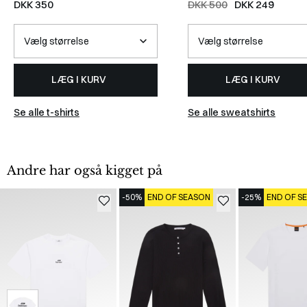
DKK 350
DKK 500
DKK 249
LÆG I KURV
LÆG I KURV
Se alle t-shirts
Se alle sweatshirts
Andre har også kigget på
-50%
END OF SEASON
-25%
END OF S