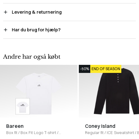
Levering & returnering
Har du brug for hjælp?
Andre har også købt
-50%
END OF SEASON
Bareen
Coney Island
Box fit
/
Box Fit Logo T-shirt
/
Regular fit
/
ICE Sweatshirt
/
WHITE