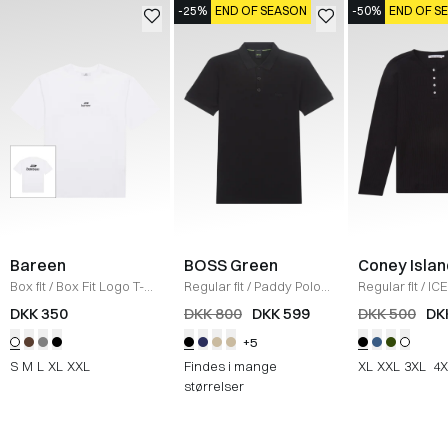
-25%
END OF SEASON
-50%
END OF S
Bareen
BOSS Green
Coney Islan
Box fit
/
Box Fit Logo T-
Regular fit
/
Paddy Polo
Regular fit
/
ICE
shirt
/
WHITE
T-shirt
/
SORT
Sweatshirt
/
B
DKK 350
DKK 800
DKK 599
DKK 500
DK
+5
S
M
L
XL
XXL
Findes i mange
XL
XXL
3XL
4X
størrelser