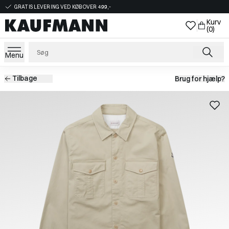
GRATIS LEVERING VED KØB OVER 499,-
Kurv
(0)
Menu
Tilbage
Brug for hjælp?