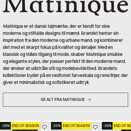
Matinique er et dansk tøjmærke, der er kendt for sine
moderne og stilfulde designs til mænd. Brandet henter sin
inspiration fra den moderne og urbane mand, og kombinerer
det med et skarpt fokus på kvalitet og detaljer. Med en
klassisk og tidløs tilgang til mode, skaber Matinique smukke
og elegante styles, der passer perfekt til den moderne mand,
der ønsker at udstråle stil og modebevidsthed. Brandets
kollektioner byder på en nedtonet farveskala og rene linjer, der
giver et minimalistisk og sofistikeret udtryk.
SE ALT FRA MATINIQUE
-38%
END OF SEASON
-33%
END OF SEASON
-38%
END OF S