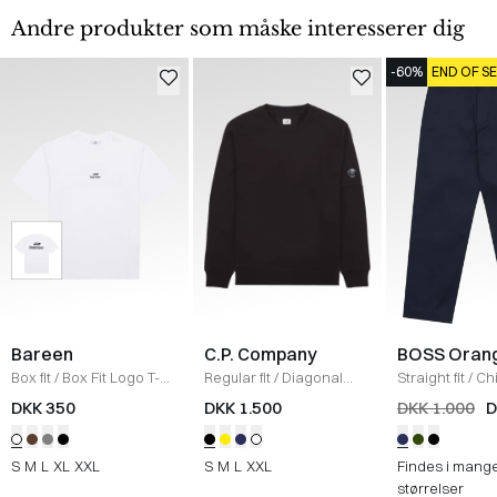
Andre produkter som måske interesserer dig
-60%
END OF S
Bareen
C.P. Company
BOSS Oran
Box fit
/
Box Fit Logo T-
Regular fit
/
Diagonal
Straight fit
/
Ch
shirt
/
WHITE
Raised Fleece Crew
Straight
/
NAV
DKK 350
DKK 1.500
DKK 1.000
D
Neck Sweatshirt
/
SORT
S
M
L
XL
XXL
S
M
L
XXL
Findes i mang
størrelser