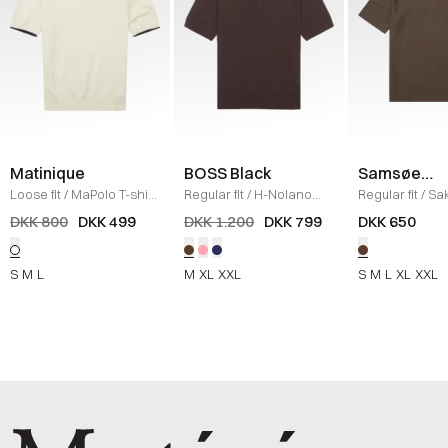
Matinique
BOSS Black
Samsøe
Samsøe
Loose fit
/
MaPolo T-shirt
Regular fit
/
H-Nolano
Regular fit
/
Sak
/
OFF WHITE
Polo
/
BRUN
Polo T-shirt
/
T
DKK 800
DKK 499
DKK 1.200
DKK 799
DKK 650
COFFEE
S
M
L
M
XL
XXL
S
M
L
XL
XXL