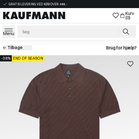
GRATIS LEVERING VED KØB OVER 499,-
Kurv
(0)
Menu
Tilbage
Brug for hjælp?
-38%
END OF SEASON