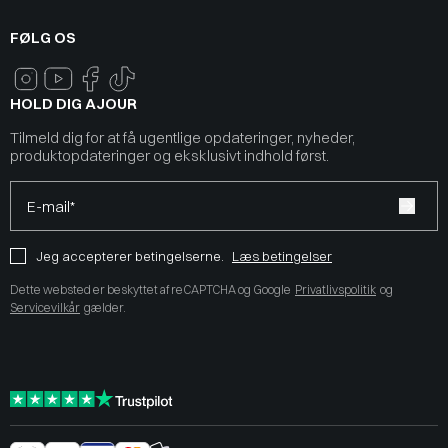
FØLG OS
HOLD DIG AJOUR
Tilmeld dig for at få ugentlige opdateringer, nyheder,
produktopdateringer og eksklusivt indhold først.
E-mail*
Jeg accepterer betingelserne.
Læs betingelser
Dette websted er beskyttet af reCAPTCHA og Google
Privatlivspolitik
og
Servicevilkår
gælder.