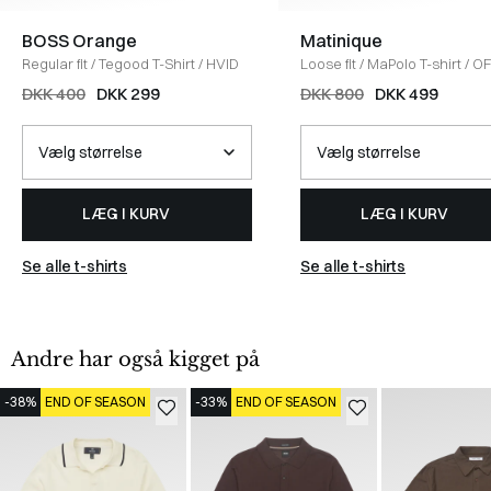
BOSS Orange
Matinique
Regular fit
/
Tegood T-Shirt
/
HVID
Loose fit
/
MaPolo T-shirt
/
OF
WHITE
DKK 400
DKK 299
DKK 800
DKK 499
LÆG I KURV
LÆG I KURV
Se alle t-shirts
Se alle t-shirts
Andre har også kigget på
-38%
END OF SEASON
-33%
END OF SEASON