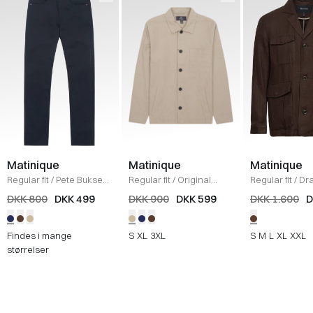
Matinique
Matinique
Matinique
Regular fit
/
Pete Bukser
/
Regular fit
/
Original
Regular fit
/
Dr
DARK NAVY
Heritage Overshirt
/
Jakke
/
CHOCO
DKK 800
DKK 499
DKK 900
DKK 599
DKK 1.600
D
WINTER TWIG
BROWN
Findes i mange
S
XL
3XL
S
M
L
XL
XXL
størrelser