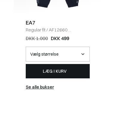
EA7
HUGO
Regular fit
/
AF12660
Regular fi
Sweatpants
/
NAVY
SORT
DKK 1.000
DKK 499
DKK 95
LÆG I KURV
Se alle bukser
Se alle 