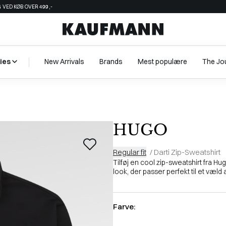
 VED KØB OVER 499,-
ies
New Arrivals
Brands
Mest populære
The Jo
HUGO
Regular fit
/
Darti Zip-Sweatshirt
Tilføj en cool zip-sweatshirt fra Hu
look, der passer perfekt til et væld af
Farve: