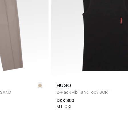
HUGO
SAND
2-Pack Rib Tank Top
/
SORT
DKK 300
M
L
XXL