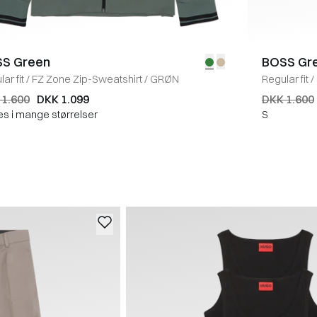
S Green
BOSS Gr
ar fit
/
FZ Zone Zip-Sweatshirt
/
GRØN
Regular fit
/
 1.600
DKK 1.099
DKK 1.600
es i mange størrelser
S