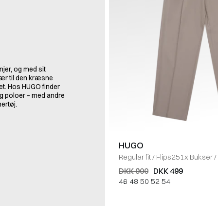
jer, og med sit
ær til den kræsne
tet. Hos HUGO finder
 og poloer – med andre
ertøj.
HUGO
Regular fit
/
Flips251x Bukser
/
DKK 900
DKK 499
46
48
50
52
54