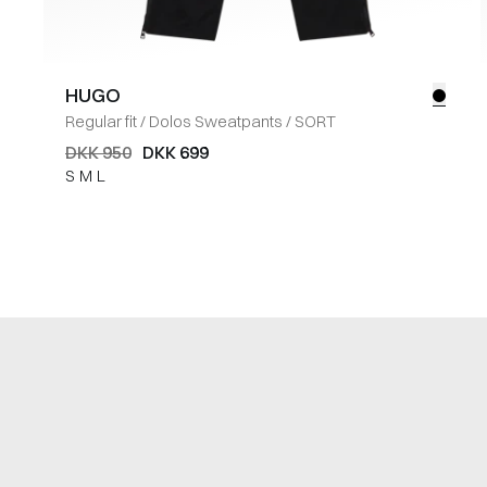
HUGO
Regular fit
/
Dolos Sweatpants
/
SORT
DKK 950
DKK 699
S
M
L