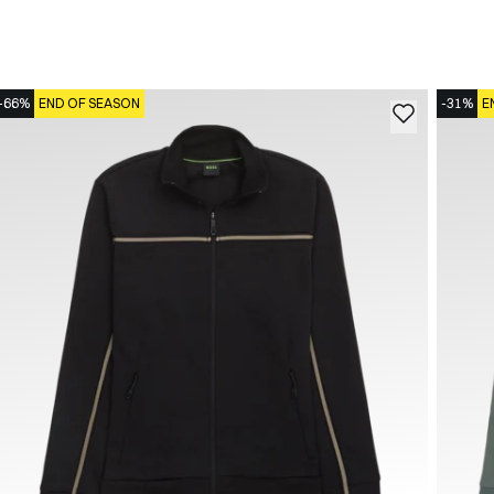
-66%
END OF SEASON
-31%
E