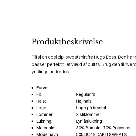
Produktbeskrivelse
Tilføj en cool zip-sweatshirt fra Hugo Boss. Den har e
passer perfekt til et væld af outfits. Brug den til 
yndlings underdele.
Farve:
Fit:
Regular fit
Hals:
Høj hals
Logo:
Logo på brystet
Lommer:
2 stiklommer
Lukning:
Lynlåslukning
Materiale:
30% Bomuld
, 70% Polyester
Modelnavn:
50549418 DARTI SWEAT.S