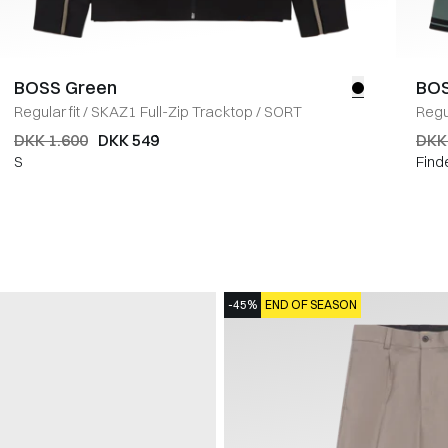
BOSS Green
BOS
Regular fit
/
SKAZ1 Full-Zip Tracktop
/
SORT
Regul
DKK 1.600
DKK 549
DKK
S
Find
-45%
END OF SEASON