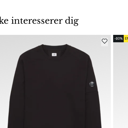
 interesserer dig
-60%
E