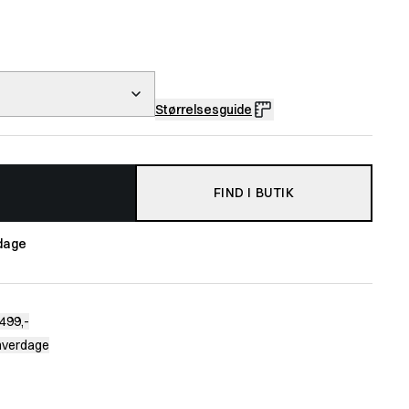
Størrelsesguide
FIND I BUTIK
dage
499,-
 hverdage