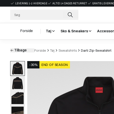
LEVERING 1-2 HVERDAGE
ALTID 14 DAGES RETURRET
GRATIS LEVERING
Forside
Tøj
Sko & Sneakers
Accessor
Tilbage
Forside
Tøj
Sweatshirts
Darti Zip-Sweatshirt
-30%
END OF SEASON