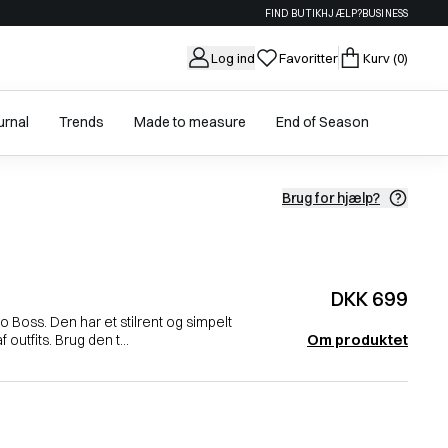
FIND BUTIK
HJÆLP?
BUSINESS
Log ind
Favoritter
Kurv
(0)
urnal
Trends
Made to measure
End of Season
Brug for hjælp?
DKK 699
go Boss. Den har et stilrent og simpelt
Om produktet
 outfits. Brug den t...