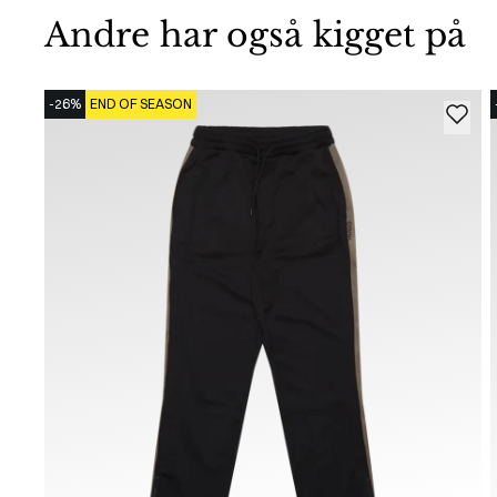
Andre har også kigget på
-26%
END OF SEASON