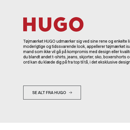
Tøjmærket HUGO udmærker sig ved sine rene og enkelte lin
moderigtige og tidssvarende look, appellerer tøjmærket is
mand som ikke vil gå på kompromis med design eller kvali
du blandt andet t-shirts, jeans, skjorter, sko, boxershorts
ord kan du klæde dig på fra top til tå, i det eksklusive design
SE ALT FRA HUGO