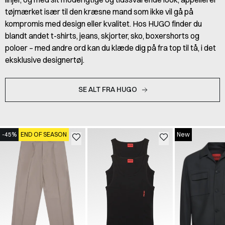
tøjmærket især til den kræsne mand som ikke vil gå på
kompromis med design eller kvalitet. Hos HUGO finder du
blandt andet t-shirts, jeans, skjorter, sko, boxershorts og
poloer – med andre ord kan du klæde dig på fra top til tå, i det
eksklusive designertøj.
SE ALT FRA HUGO
-45%
END OF SEASON
New