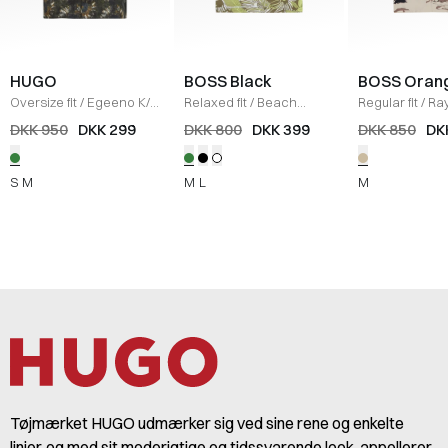
HUGO
BOSS Black
BOSS Oran
Oversize fit
/
Egeeno K/
Relaxed fit
/
Beach
Regular fit
/
Ra
Æ Skjorte
/
GRØN
Skjorte
/
GRØN
Skjorte
/
SAND
DKK 950
DKK 299
DKK 800
DKK 399
DKK 850
DK
S
M
M
L
M
Tøjmærket HUGO udmærker sig ved sine rene og enkelte
linjer, og med sit moderigtige og tidssvarende look, appellerer