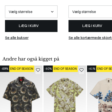
LÆG I KURV
LÆG I KURV
Se alle bukser
Se alle kortærmede skjort
Andre har også kigget på
-69%
END OF SEASON
-50%
END OF SEASON
-41%
END OF S