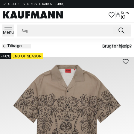
GRATIS LEVERING VED KØB OVER 499,-
Kurv
(0)
Menu
Tilbage
Brug for hjælp?
-40%
END OF SEASON