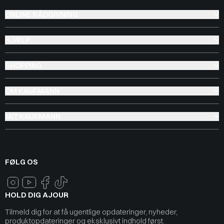
ONLINE RÅDGIVNING
HJÆLP
SHOPPING
OM KAUFMANN
MIT KAUFMANN
FØLG OS
HOLD DIG AJOUR
Tilmeld dig for at få ugentlige opdateringer, nyheder,
produktopdateringer og eksklusivt indhold først.