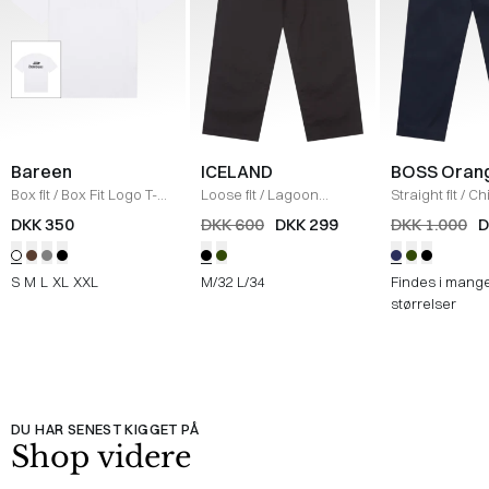
Bareen
ICELAND
BOSS Oran
Box fit
/
Box Fit Logo T-
Loose fit
/
Lagoon
Straight fit
/
Ch
shirt
/
WHITE
Bukser
/
BLACK
Straight
/
NAV
DKK 350
DKK 600
DKK 299
DKK 1.000
D
S
M
L
XL
XXL
M/32
L/34
Findes i mang
størrelser
DU HAR SENEST KIGGET PÅ
Shop videre