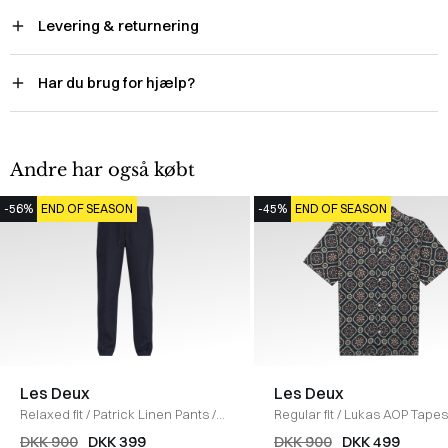
Levering & returnering
Har du brug for hjælp?
Andre har også købt
-56%
END OF SEASON
-45%
END OF SEASON
Les Deux
Les Deux
Relaxed fit
/
Patrick Linen Pants
/
Regular fit
/
Lukas AOP Tapes
DARK NAVY
Skjorte
/
DARK NAVY
DKK 900
DKK 399
DKK 900
DKK 499