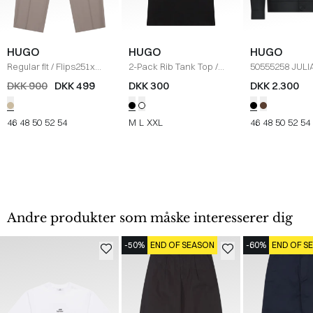
HUGO
HUGO
HUGO
Regular fit
/
Flips251x
2-Pack Rib Tank Top
/
50555258 JUL
Bukser
/
SAND
SORT
JAKKE (0
/
SOR
DKK 900
DKK 499
DKK 300
DKK 2.300
46
48
50
52
54
M
L
XXL
46
48
50
52
54
Andre produkter som måske interesserer dig
-50%
END OF SEASON
-60%
END OF S