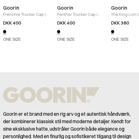
Goorin
Goorin
Goorin
Frenchie Trucker Cap
/
Panther Trucker Cap
/
The King Lion
BLACK
BLACK
BLACK
DKK 400
DKK 400
DKK 380
ONE SIZE
ONE SIZE
ONE SIZE
Goorin er et brand med en rig arv og et autentisk håndværk,
der kombinerer klassisk stil med moderne detaljer. Kendt for
sine eksklusive hatte, udstråler Goorin både elegance og
personlighed. Med en finurlig og sofistikeret tilgang til design