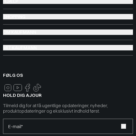
HJÆLP
SHOPPING
OM KAUFMANN
MIT KAUFMANN
FØLG OS
HOLD DIG AJOUR
Tilmeld dig for at få ugentlige opdateringer, nyheder,
produktopdateringer og eksklusivt indhold først.
E-mail*