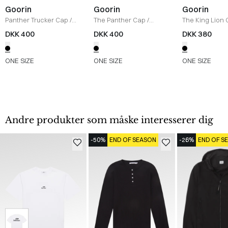
Goorin
Goorin
Goorin
Panther Trucker Cap
/
The Panther Cap
/
The King Lion
BLACK/BLACK
BLACK
BLACK
DKK 400
DKK 400
DKK 380
ONE SIZE
ONE SIZE
ONE SIZE
Andre produkter som måske interesserer dig
-50%
END OF SEASON
-26%
END OF S