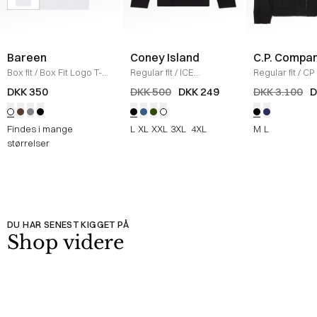
Bareen
Coney Island
C.P. Compa
Box fit
/
Box Fit Logo T-
Regular fit
/
ICE
Regular fit
/
CP 
shirt
/
WHITE
Sweatshirt
/
BLACK
Jakke
/
SORT
DKK 350
DKK 500
DKK 249
DKK 3.100
D
Findes i mange
L
XL
XXL
3XL
4XL
M
L
størrelser
DU HAR SENEST KIGGET PÅ
Shop videre