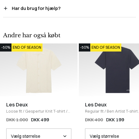
Har du brug for hjælp?
Andre har også købt
-50%
END OF SEASON
-50%
END OF SEASON
Les Deux
Les Deux
Loose fit
/
Gespertur Knit T-shirt
/
Regular fit
/
Ben Artist T-shirt
IVORY
DARK NAVY
DKK 1.000
DKK 499
DKK 400
DKK 199