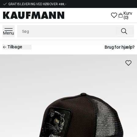
GRATIS LEVERING VED KØB OVER 499,-
Kurv
(0)
Menu
Tilbage
Brug for hjælp?