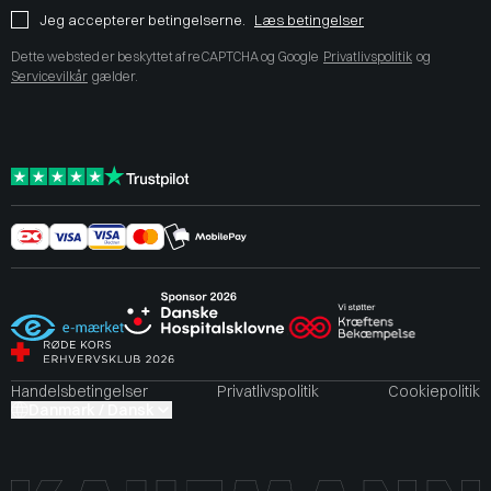
Jeg accepterer betingelserne.
Læs betingelser
Dette websted er beskyttet af reCAPTCHA og Google
Privatlivspolitik
og
Servicevilkår
gælder.
Handelsbetingelser
Privatlivspolitik
Cookiepolitik
Danmark / Dansk