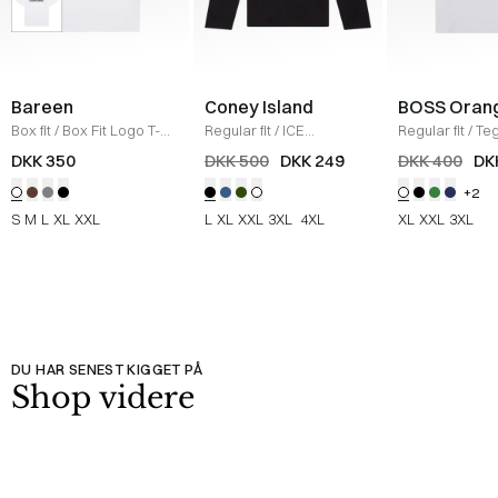
Bareen
Coney Island
BOSS Oran
Box fit
/
Box Fit Logo T-
Regular fit
/
ICE
Regular fit
/
Teg
shirt
/
WHITE
Sweatshirt
/
BLACK
Shirt
/
HVID
DKK 350
DKK 500
DKK 249
DKK 400
DK
+2
S
M
L
XL
XXL
L
XL
XXL
3XL
4XL
XL
XXL
3XL
DU HAR SENEST KIGGET PÅ
Shop videre