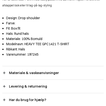
afslappet look eller til lag-på-lag-styling.
Design:
Drop shoulder
Farve:
Fit:
Box fit
Hals:
Rund hals
Materiale:
100% Bomuld
Modelnavn:
HEAVY TEE GPC1421 T-SHIRT
Ribkant:
Hals
Varenummer:
197245
Materiale & vaskeanvisninger
Levering & returnering
Har du brug for hjælp?