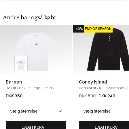
Andre har også købt
-50%
END OF SEASON
Bareen
Coney Island
Box fit
/
Box Fit Logo T-shirt
/
Regular fit
/
ICE Sweatshirt
/
WHITE
DKK 350
DKK 500
DKK 249
LÆG I KURV
LÆG I KURV