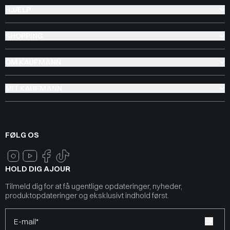
HJÆLP
SHOPPING
OM KAUFMANN
MIT KAUFMANN
FØLG OS
HOLD DIG AJOUR
Tilmeld dig for at få ugentlige opdateringer, nyheder,
produktopdateringer og eksklusivt indhold først.
E-mail*