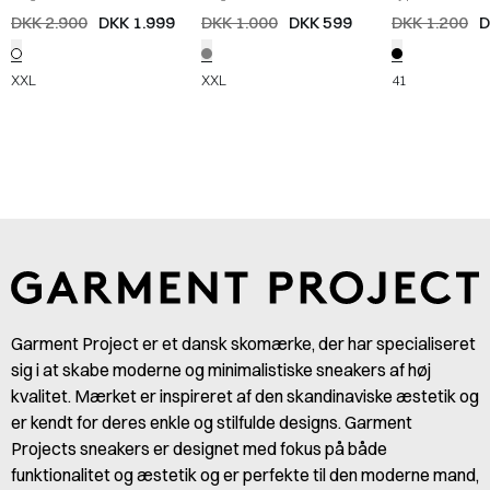
/
HVID
Bukser
/
LYS GRÅ
SORT
DKK 2.900
DKK 1.999
DKK 1.000
DKK 599
DKK 1.200
D
XXL
XXL
41
Garment Project er et dansk skomærke, der har specialiseret
sig i at skabe moderne og minimalistiske sneakers af høj
kvalitet. Mærket er inspireret af den skandinaviske æstetik og
er kendt for deres enkle og stilfulde designs. Garment
Projects sneakers er designet med fokus på både
funktionalitet og æstetik og er perfekte til den moderne mand,