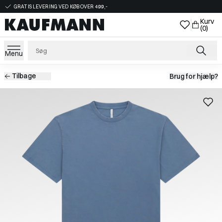
GRATIS LEVERING VED KØB OVER 499,-
Kurv
(0)
Menu
Tilbage
Brug for hjælp?