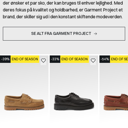
der ønsker et par sko, der kan bruges til enhver lejlighed. Med
deres fokus på kvalitet og holdbarhed, er Garment Project et
brand, der skiller sig ud i den konstant skiftende modeverden.
SE ALT FRA GARMENT PROJECT
-39%
END OF SEASON
-33%
END OF SEASON
-54%
END OF S