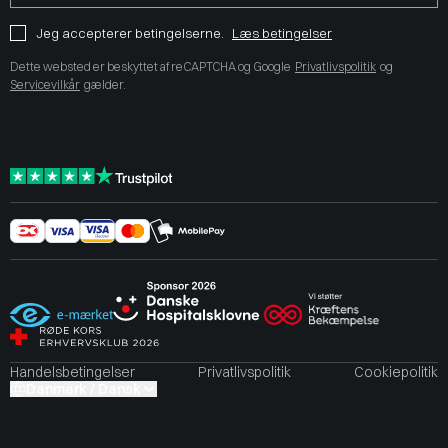
Jeg accepterer betingelserne.
Læs betingelser
Dette websted er beskyttet af reCAPTCHA og Google
Privatlivspolitik
og
Servicevilkår
gælder.
Handelsbetingelser
Privatlivspolitik
Cookiepolitik
Danmark / Dansk