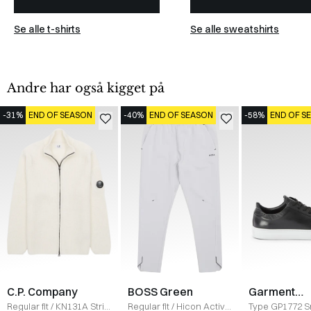
Se alle t-shirts
Se alle sweatshirts
Andre har også kigget på
-31%
END OF SEASON
-40%
END OF SEASON
-58%
END OF S
C.P. Company
BOSS Green
Garment
Project
Regular fit
/
KN131A Strik
Regular fit
/
Hicon Active
Type GP1772 S