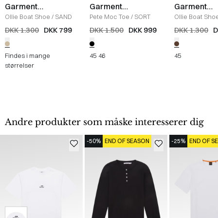
Garment
Garment
Garment
Project
Project
Project
Ollie Boat Shoe
/
SAND
Pete Moc Toe
/
SORT
Ollie Boat Sho
DKK 1.300
DKK 799
DKK 1.500
DKK 999
DKK 1.300
D
Findes i mange
45
46
45
størrelser
Andre produkter som måske interesserer dig
-50%
END OF SEASON
-25%
END OF S