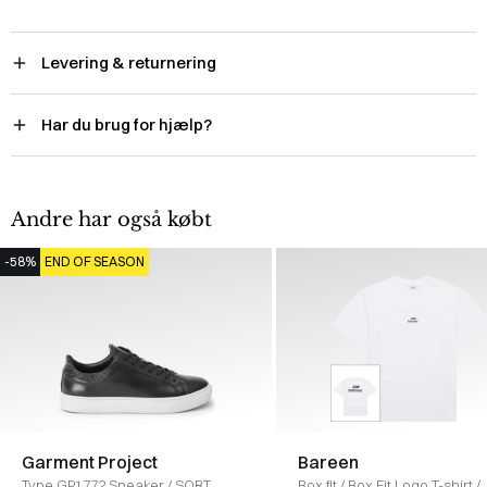
Levering & returnering
Har du brug for hjælp?
Andre har også købt
-58%
END OF SEASON
Garment Project
Bareen
Type GP1772 Sneaker
/
SORT
Box fit
/
Box Fit Logo T-shirt
/