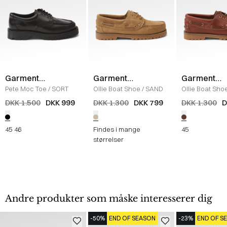
Garment
Garment
Garment
Project
Project
Project
Pete Moc Toe
/
SORT
Ollie Boat Shoe
/
SAND
Ollie Boat Sho
DKK 1.500
DKK 999
DKK 1.300
DKK 799
DKK 1.300
D
45
46
Findes i mange
45
størrelser
Andre produkter som måske interesserer dig
-50%
END OF SEASON
-23%
END OF S