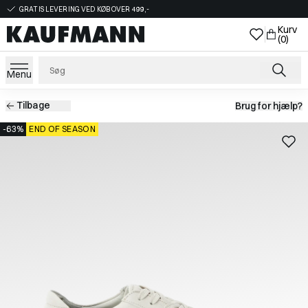
GRATIS LEVERING VED KØB OVER 499,-
Kurv
(0)
Menu
Tilbage
Brug for hjælp?
-63%
END OF SEASON