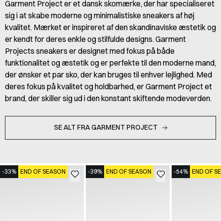
Garment Project er et dansk skomærke, der har specialiseret
sig i at skabe moderne og minimalistiske sneakers af høj
kvalitet. Mærket er inspireret af den skandinaviske æstetik og
er kendt for deres enkle og stilfulde designs. Garment
Projects sneakers er designet med fokus på både
funktionalitet og æstetik og er perfekte til den moderne mand,
der ønsker et par sko, der kan bruges til enhver lejlighed. Med
deres fokus på kvalitet og holdbarhed, er Garment Project et
brand, der skiller sig ud i den konstant skiftende modeverden.
SE ALT FRA GARMENT PROJECT
-33%
END OF SEASON
-39%
END OF SEASON
-54%
END OF S