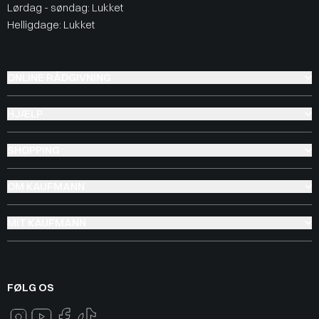
Lørdag - søndag: Lukket
Helligdage: Lukket
ONLINE RÅDGIVNING
HJÆLP
SHOPPING
OM KAUFMANN
MIT KAUFMANN
FØLG OS