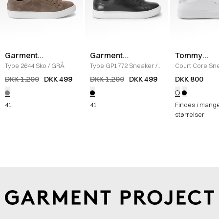
Garment
Garment
Tommy
Project
Project
Hilfiger
Type 2644 Sko
/
GRÅ
Type GP1772 Sneaker
/
Court Core Sn
SORT
WHITE
DKK 1.200
DKK 499
DKK 1.200
DKK 499
DKK 800
41
41
Findes i mang
størrelser