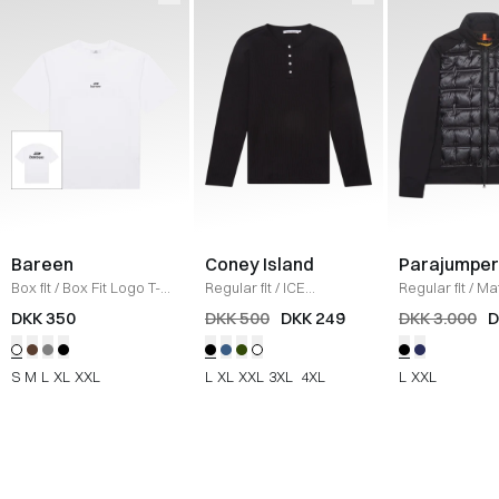
Bareen
Coney Island
Parajumper
Box fit
/
Box Fit Logo T-
Regular fit
/
ICE
Regular fit
/
Mat
shirt
/
WHITE
Sweatshirt
/
BLACK
SORT
DKK 350
DKK 500
DKK 249
DKK 3.000
D
S
M
L
XL
XXL
L
XL
XXL
3XL
4XL
L
XXL