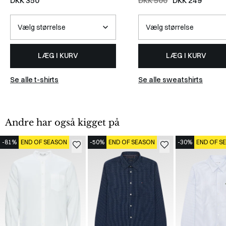
DKK 350
DKK 500
DKK 249
LÆG I KURV
LÆG I KURV
Se alle t-shirts
Se alle sweatshirts
Andre har også kigget på
-81%
END OF SEASON
-50%
END OF SEASON
-30%
END OF S