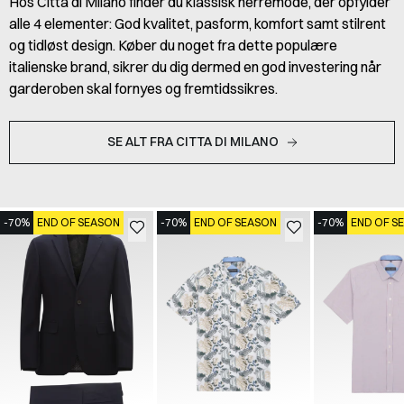
Hos Citta di Milano finder du klassisk herremode, der opfylder
alle 4 elementer: God kvalitet, pasform, komfort samt stilrent
og tidløst design. Køber du noget fra dette populære
italienske brand, sikrer du dig dermed en god investering når
garderoben skal fornyes og fremtidssikres.
SE ALT FRA CITTA DI MILANO
-70%
END OF SEASON
-70%
END OF SEASON
-70%
END OF S