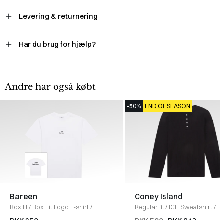
Levering & returnering
Har du brug for hjælp?
Andre har også købt
-50%
END OF SEASON
Bareen
Coney Island
Box fit
/
Box Fit Logo T-shirt
/
Regular fit
/
ICE Sweatshirt
/
WHITE