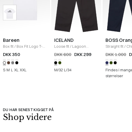
Bareen
ICELAND
BOSS Oran
Box fit
/
Box Fit Logo T-
Loose fit
/
Lagoon
Straight fit
/
Ch
shirt
/
WHITE
Bukser
/
BLACK
Straight
/
NAV
DKK 350
DKK 600
DKK 299
DKK 1.000
D
S
M
L
XL
XXL
M/32
L/34
Findes i mang
størrelser
DU HAR SENEST KIGGET PÅ
Shop videre