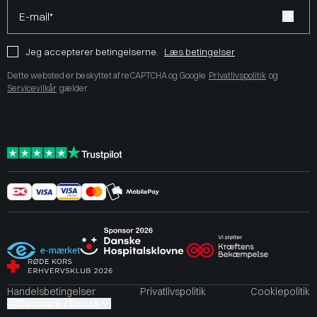
E-mail*
Jeg accepterer betingelserne.
Læs betingelser
Dette websted er beskyttet af reCAPTCHA og Google
Privatlivspolitik
og
Servicevilkår
gælder.
Handelsbetingelser
Privatlivspolitik
Cookiepolitik
Danmark / Dansk