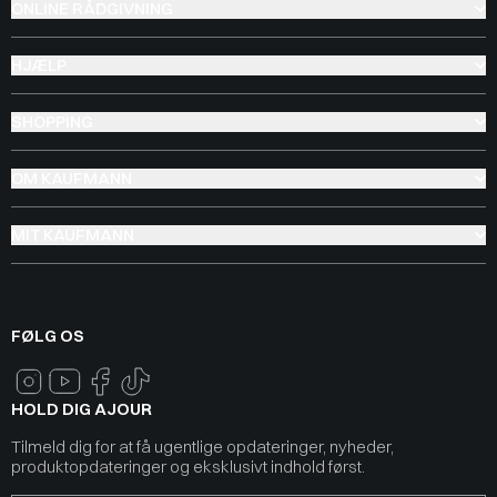
ONLINE RÅDGIVNING
HJÆLP
SHOPPING
OM KAUFMANN
MIT KAUFMANN
FØLG OS
HOLD DIG AJOUR
Tilmeld dig for at få ugentlige opdateringer, nyheder,
produktopdateringer og eksklusivt indhold først.