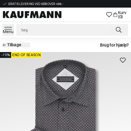
GRATIS LEVERING VED KØB OVER 499,-
Kurv
(0)
Menu
Tilbage
Brug for hjælp?
-70%
END OF SEASON