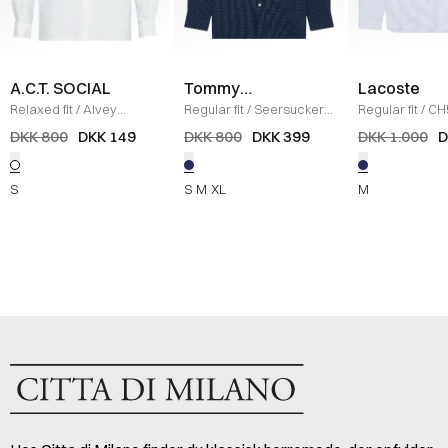
A.C.T. SOCIAL
Tommy
Lacoste
Hilfiger
Relaxed fit
/
Alvey
Regular fit
/
Seersucker
Regular fit
/
CH
Skjorte
/
WHITE
Printed Skjorte
/
NAVY
Skjorte
/
LYS B
DKK 800
DKK 149
DKK 800
DKK 399
DKK 1.000
D
S
S
M
XL
M