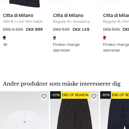
Citta di Milano
Citta di Milano
Citta di Mil
Slim fit
/
Lion Slim Habit
/
Regular fit
/
Amadora
Regular fit
/
Po
NAVY
Skjorte
/
WHITE/YELLOW
Skjorte
/
RED/
DKK 3.300
DKK 999
DKK 500
DKK 149
DKK 500
DK
48
Findes i mange
Findes i mang
størrelser
størrelser
Andre produkter som måske interesserer dig
-50%
END OF SEASON
-60%
END OF S