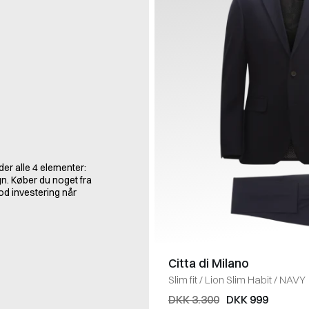
der alle 4 elementer:
gn. Køber du noget fra
od investering når
Citta di Milano
Slim fit
/
Lion Slim Habit
/
NAVY
DKK 3.300
DKK 999