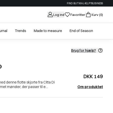
FIND BUTIK
HJÆLP?
BUSINESS
Log ind
Favoritter
Kurv
(0)
urnal
Trends
Made to measure
End of Season
Brug for hjælp?
o
DKK 149
 denne flotte skjorte fra Citta Di
Om produktet
net mønster, der passer til e...