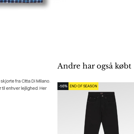
Andre har også købt
jorte fra Citta Di Milano.
-56%
END OF SEASON
til enhver lejlighed. Her