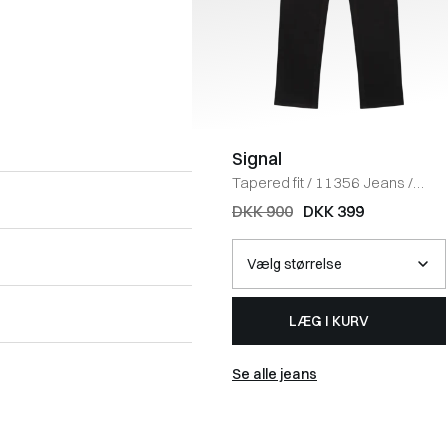
Signal
Tapered fit
/
11356 Jeans
/
SORT
DKK 900
DKK 399
LÆG I KURV
Se alle jeans