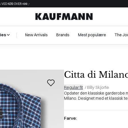
 VED KØB OVER 499,-
ies
New Arrivals
Brands
Mest populære
The Jo
Citta di Milan
Regular fit
/
Billy Skjorte
Opdater den klassiske garderobe med
Milano. Designet med et klassisk ter
Farve: