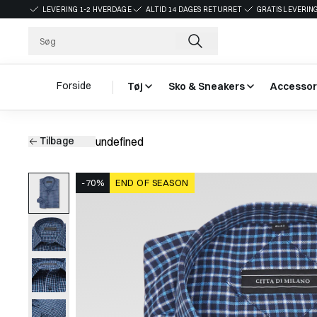
LEVERING 1-2 HVERDAGE
ALTID 14 DAGES RETURRET
GRATIS LEVERING
Forside
Tøj
Sko & Sneakers
Accessor
Tilbage
undefined
-70%
END OF SEASON