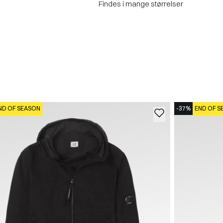
Findes i mange størrelser
ND OF SEASON
-37%
END OF S