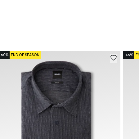
-50%
END OF SEASON
-45%
E