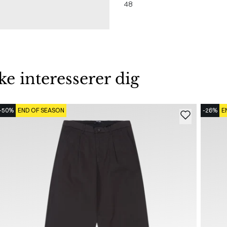
48
 interesserer dig
-50%
END OF SEASON
-26%
E