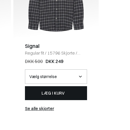
Signal
BOSS 
Regular fit
/
15796 Skjorte
/
Regular fi
KOKS
DKK 500
DKK 249
DKK 1.0
LÆG I KURV
Se alle skjorter
Se alle st