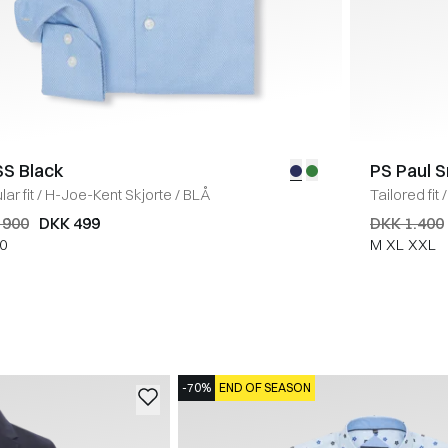
S Black
PS Paul S
ar fit
/
H-Joe-Kent Skjorte
/
BLÅ
Tailored fit
/
 900
DKK 499
DKK 1.400
0
M
XL
XXL
-70%
END OF SEASON