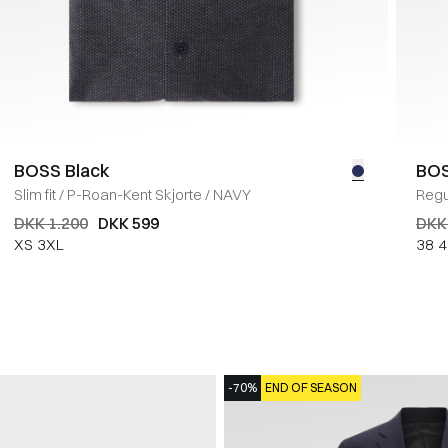
BOSS Black
BOS
Slim fit
/
P-Roan-Kent Skjorte
/
NAVY
Regul
DKK 1.200
DKK 599
DKK
XS
3XL
38
4
-70%
END OF SEASON