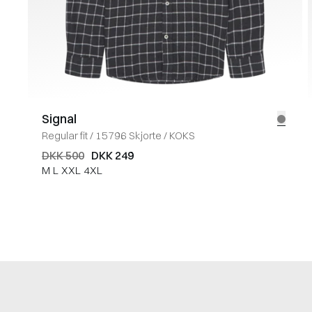
Signal
Regular fit
/
15796 Skjorte
/
KOKS
DKK 500
DKK 249
M
L
XXL
4XL