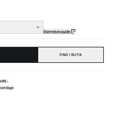
Størrelsesguide
FIND I BUTIK
499,-
 hverdage