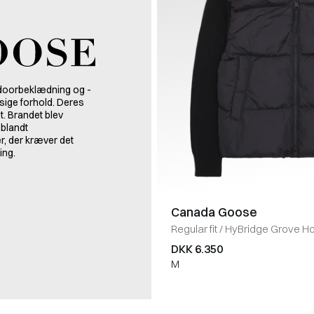
doorbeklædning og -
ssige forhold. Deres
t. Brandet blev
 blandt
, der kræver det
ing.
Canada Goose
Regular fit
/
HyBridge Grove H
DKK 6.350
M