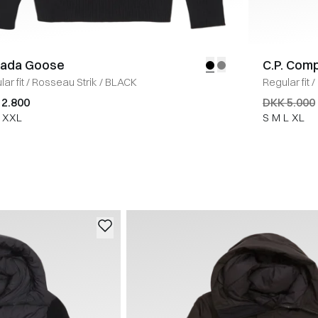
ada Goose
C.P. Com
ar fit
/
Rosseau Strik
/
BLACK
Regular fit
/
 2.800
DKK 5.000
XXL
S
M
L
XL