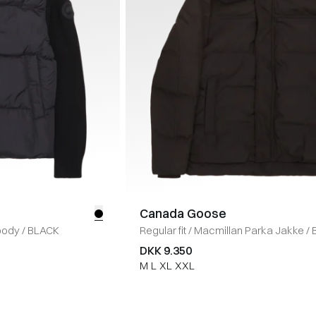
Canada Goose
oody
/
BLACK
Regular fit
/
Macmillan Parka Jakke
/
DKK 9.350
M
L
XL
XXL