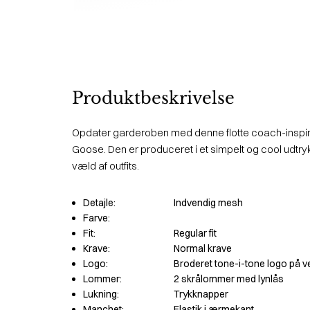
Produktbeskrivelse
Opdater garderoben med denne flotte coach-inspir
Goose. Den er produceret i et simpelt og cool udtryk
væld af outfits.
Detajle:
Indvendig mesh
Farve:
Fit:
Regular fit
Krave:
Normal krave
Logo:
Broderet tone-i-tone logo på v
Lommer:
2 skrålommer med lynlås
Lukning:
Trykknapper
Manchet:
Elastik i ærmekant