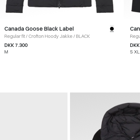
Canada Goose Black Label
Can
Regular fit
/
Crofton Hoody Jakke
/
BLACK
Regul
DKK 7.300
DKK
M
S
XL