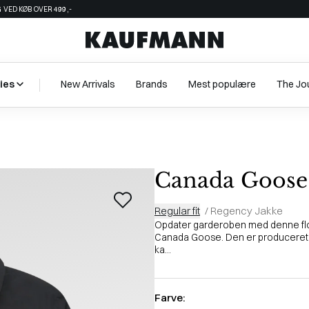
 VED KØB OVER 499,-
ies
New Arrivals
Brands
Mest populære
The Jo
Canada Goose
Regular fit
/
Regency Jakke
Opdater garderoben med denne flot
Canada Goose. Den er produceret i 
ka...
Farve: