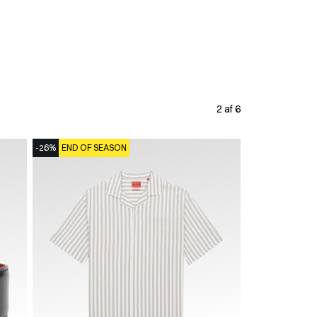
2 af 6
-26%
END OF SEASON