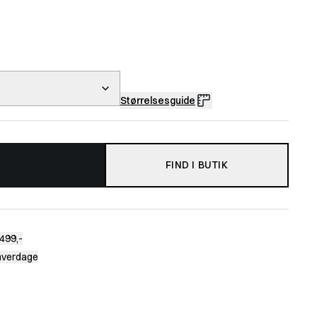
Størrelsesguide
FIND I BUTIK
499,-
 hverdage