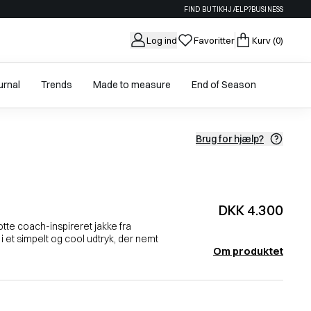
FIND BUTIK
HJÆLP?
BUSINESS
Log ind
Favoritter
Kurv
(0)
urnal
Trends
Made to measure
End of Season
Brug for hjælp?
DKK 4.300
te coach-inspireret jakke fra
et simpelt og cool udtryk, der nemt
Om produktet