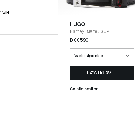
 VIN
HUGO
Barney Bælte
/
SORT
DKK 590
LÆG I KURV
Se alle bælter