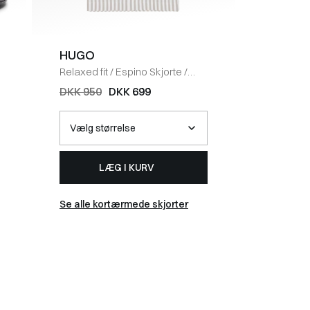
HUGO
Bareen
Relaxed fit
/
Espino Skjorte
/
Box fit
/
B
SAND
WHITE
DKK 950
DKK 699
DKK 35
LÆG I KURV
Se alle kortærmede skjorter
Se alle t-