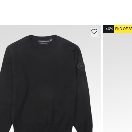
-40%
END OF S