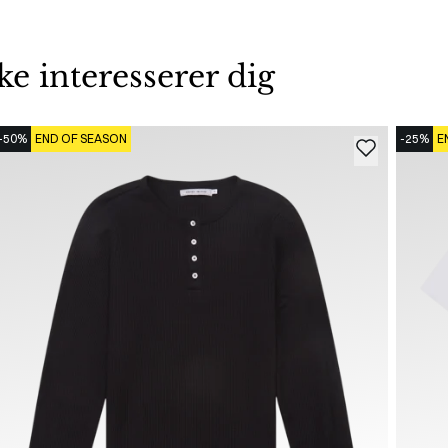
 interesserer dig
-50%
END OF SEASON
-25%
E