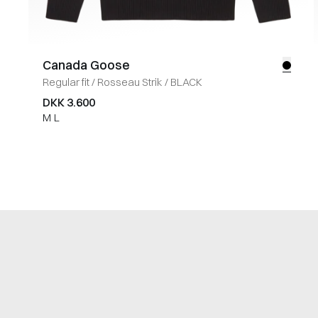
Canada Goose
Regular fit
/
Rosseau Strik
/
BLACK
DKK 3.600
M
L