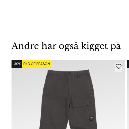
Andre har også kigget på
-30%
END OF SEASON