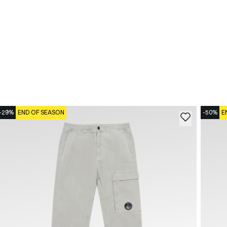
-29%
END OF SEASON
-50%
E