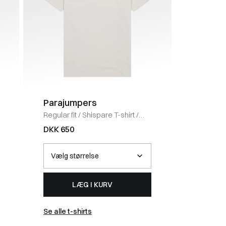
Parajumpers
Bareen
Regular fit
/
Shispare T-shirt
/
Classic fi
LYS GRÅ
shirt
/
BL
DKK 650
DKK 25
LÆG I KURV
Se alle t-shirts
Se alle t-