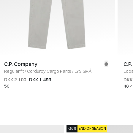
C.P. Company
C.P
Regular fit
/
Corduroy Cargo Pants
/
LYS GRÅ
Loose
DKK 2.100
DKK 1.499
DKK
50
46
4
-26%
END OF SEASON