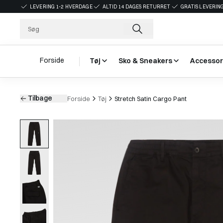
LEVERING 1-2 HVERDAGE
ALTID 14 DAGES RETURRET
GRATIS LEVERING
Forside
Tøj
Sko & Sneakers
Accessor
Tilbage
Forside
Tøj
Stretch Satin Cargo Pant