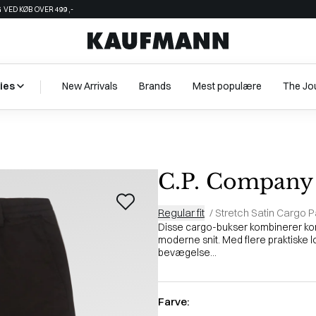
 VED KØB OVER 499,-
ies
New Arrivals
Brands
Mest populære
The Jo
C.P. Company
Regular fit
/
Stretch Satin Cargo P
Disse cargo-bukser kombinerer kom
moderne snit. Med flere praktiske 
bevægelse...
Farve: