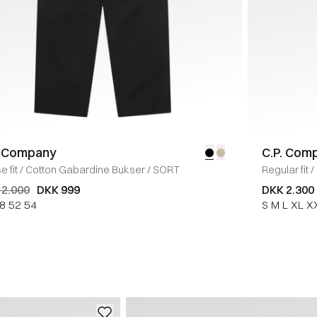
. Company
C.P. Com
 fit
/
Cotton Gabardine Bukser
/
SORT
Regular fit
/
 2.000
DKK 999
DKK 2.300
8
52
54
S
M
L
XL
X