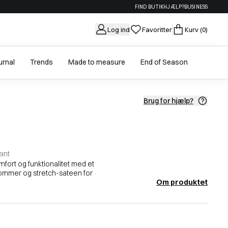
FIND BUTIK
HJÆLP?
BUSINESS
Log ind
Favoritter
Kurv
(0)
urnal
Trends
Made to measure
End of Season
Brug for hjælp?
ant
fort og funktionalitet med et
lommer og stretch-sateen for
Om produktet