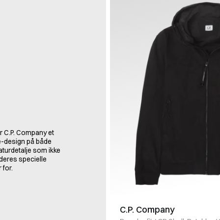
er C.P. Company et
le-design på både
naturdetalje som ikke
deres specielle
 for.
C.P. Company