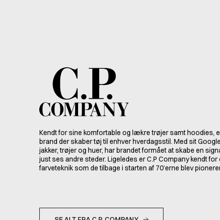
Kendt for sine komfortable og lækre trøjer samt hoodies, 
brand der skaber tøj til enhver hverdagsstil. Med sit Goog
jakker, trøjer og huer, har brandet formået at skabe en sig
just ses andre steder. Ligeledes er C.P Company kendt for 
farveteknik som de tilbage i starten af 70’erne blev pionerer
SE ALT FRA C.P. COMPANY