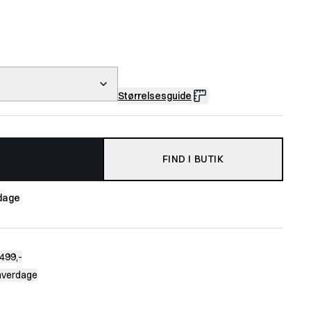
Størrelsesguide
FIND I BUTIK
dage
499,-
 hverdage