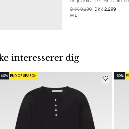
Regular fit
/
CP Shell-R Jakke
/
DKK 3.100
DKK 2.299
M
L
 interesserer dig
-50%
END OF SEASON
-60%
E