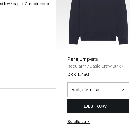
ed trykknap, 1 Cargolomme
Parajumpers
Regular fit
/
Basic Braw Strik
/
NAVY
DKK 1.450
LÆG I KURV
Se alle strik