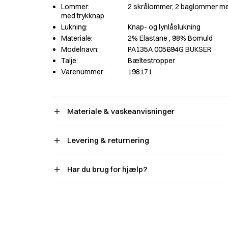
Lommer:
2 skrålommer, 2 baglommer m
med trykknap
Lukning:
Knap- og lynlåslukning
Materiale:
2% Elastane
, 98% Bomuld
Modelnavn:
PA135A 005694G BUKSER
Talje:
Bæltestropper
Varenummer:
198171
Materiale & vaskeanvisninger
Levering & returnering
Har du brug for hjælp?