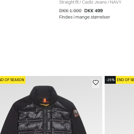
Straight fit
/
Cadiz Jeans
/
NAVY
DKK 1.000
DKK 499
Findes i mange størrelser
ND OF SEASON
-25%
END OF S