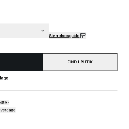
Størrelsesguide
FIND I BUTIK
dage
499,-
 hverdage