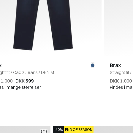
x
Brax
ght fit
/
Cadiz Jeans
/
DENIM
Straight fit
/
 1.000
DKK 599
DKK 1.000
es i mange størrelser
Findes i ma
-50%
END OF SEASON