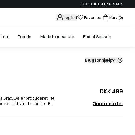
FIND BUTIK
HJÆLP?
BUSINESS
Log ind
Favoritter
Kurv
(0)
urnal
Trends
Made to measure
End of Season
Brug for hjælp?
DKK 499
fra Brax. De er produceret i et
Om produktet
kt til et væld af outfits. B...