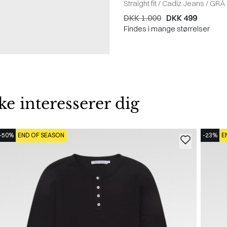
Straight fit
/
Cadiz Jeans
/
GRÅ
DKK 1.000
DKK 499
Findes i mange størrelser
 interesserer dig
-50%
END OF SEASON
-23%
E