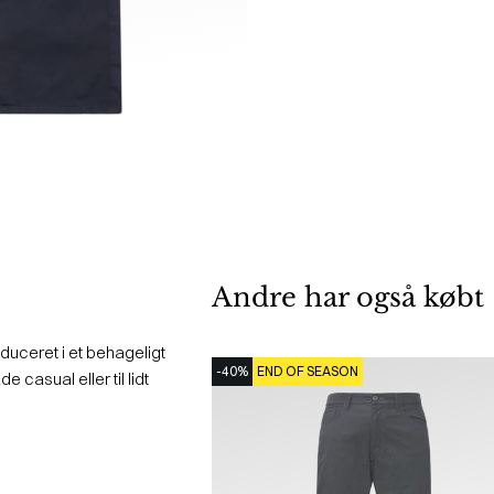
Andre har også købt
oduceret i et behageligt
-40%
END OF SEASON
e casual eller til lidt