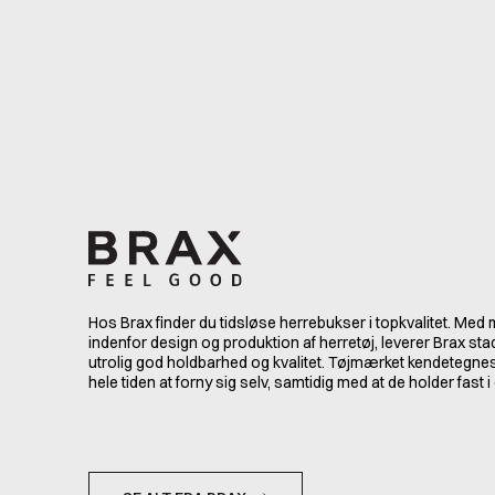
Hos Brax finder du tidsløse herrebukser i topkvalitet. Med
indenfor design og produktion af herretøj, leverer Brax sta
utrolig god holdbarhed og kvalitet. Tøjmærket kendetegnes
hele tiden at forny sig selv, samtidig med at de holder fast 