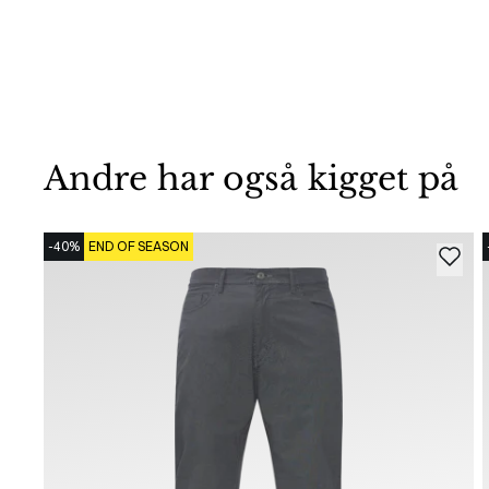
Andre har også kigget på
-40%
END OF SEASON