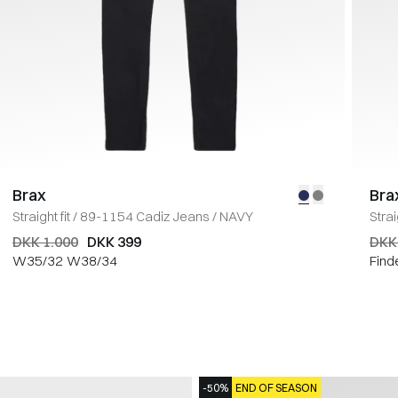
Brax
Bra
Straight fit
/
89-1154 Cadiz Jeans
/
NAVY
Strai
DKK 1.000
DKK 399
DKK
W35/32
W38/34
Find
-50%
END OF SEASON