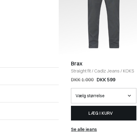
Brax
Straight fit
/
Cadiz Jeans
/
KOKS
DKK 1.000
DKK 599
LÆG I KURV
Se alle jeans