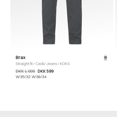
Brax
Straight fit
/
Cadiz Jeans
/
KOKS
DKK 1.000
DKK 599
W35/32
W36/34