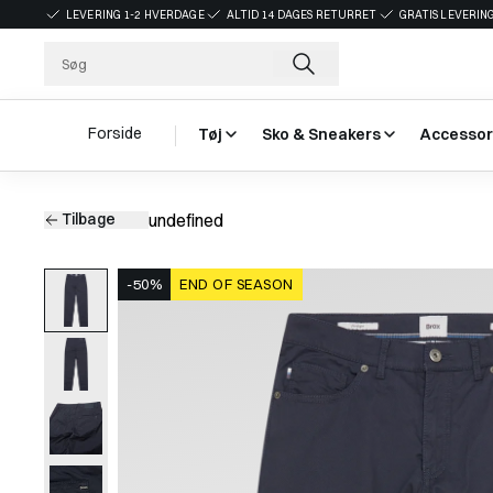
LEVERING 1-2 HVERDAGE
ALTID 14 DAGES RETURRET
GRATIS LEVERING
Forside
Tøj
Sko & Sneakers
Accessor
Tilbage
undefined
-50%
END OF SEASON