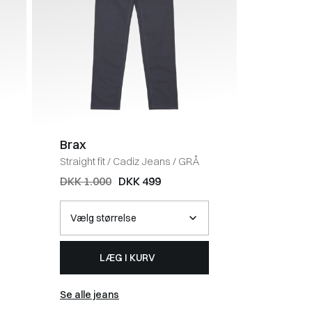
Brax
Brax
Straight fit
/
Cadiz Jeans
/
GRÅ
Straight fi
Jeans
/
DKK 1.000
DKK 499
DKK 1.0
LÆG I KURV
Se alle jeans