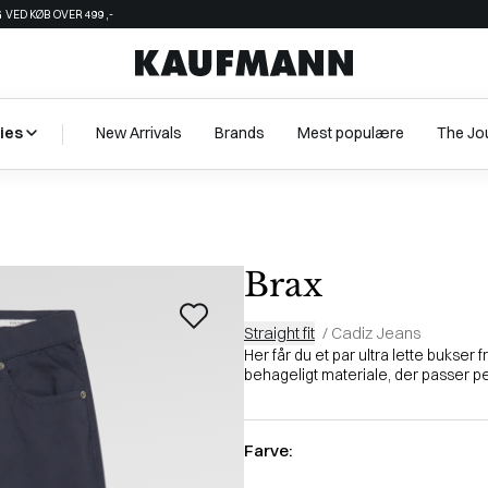
 VED KØB OVER 499,-
ies
New Arrivals
Brands
Mest populære
The Jo
Brax
Straight fit
/
Cadiz Jeans
Her får du et par ultra lette bukser 
behageligt materiale, der passer perfe
Farve: