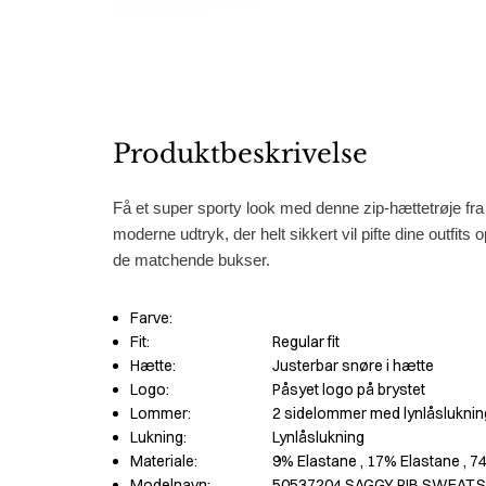
Produktbeskrivelse
Få et super sporty look med denne zip-hættetrøje fra
moderne udtryk, der helt sikkert vil pifte dine outfits
de matchende bukser.
Farve:
Fit:
Regular fit
Hætte:
Justerbar snøre i hætte
Logo:
Påsyet logo på brystet
Lommer:
2 sidelommer med lynlåsluknin
Lukning:
Lynlåslukning
Materiale:
9% Elastane
, 17% Elastane
, 
Modelnavn:
50537204 SAGGY RIB SWEAT.S