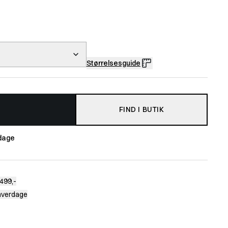
Størrelsesguide
FIND I BUTIK
dage
499,-
 hverdage