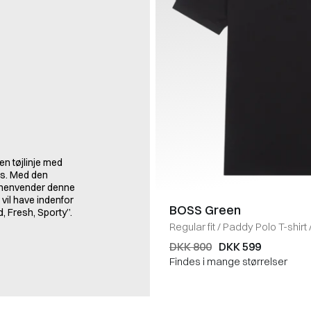
n tøjlinje med
ces. Med den
, henvender denne
 vil have indenfor
BOSS Green
, Fresh, Sporty”.
Regular fit
/
Paddy Polo T-shirt
DKK 800
DKK 599
Findes i mange størrelser