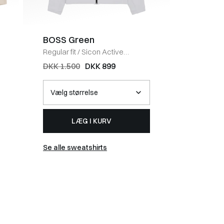
BOSS Green
BOSS 
Regular fit
/
Sicon Active
Regular fi
Sweatshirt
/
LYS GRÅ
KHAKI
DKK 1.500
DKK 899
DKK 40
LÆG I KURV
Se alle sweatshirts
Se alle t-