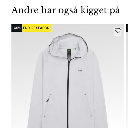
Andre har også kigget på
-40%
END OF SEASON