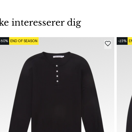
 interesserer dig
-50%
END OF SEASON
-23%
E