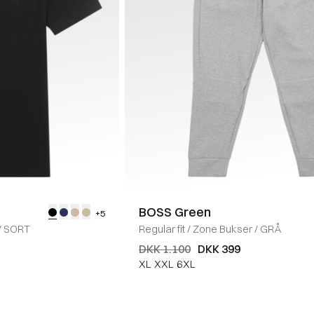
BOSS Green
+5
/
SORT
Regular fit
/
Zone Bukser
/
GRÅ
DKK 1.100
DKK 399
XL
XXL
6XL