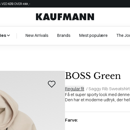
 VED KØB OVER 499,-
ies
New Arrivals
Brands
Mest populære
The Jo
BOSS Green
Regular fit
/
Saggy Rib Sweatshirt
Få et super sporty look med denne 
Den har et moderne udtryk, der helt si
Farve: