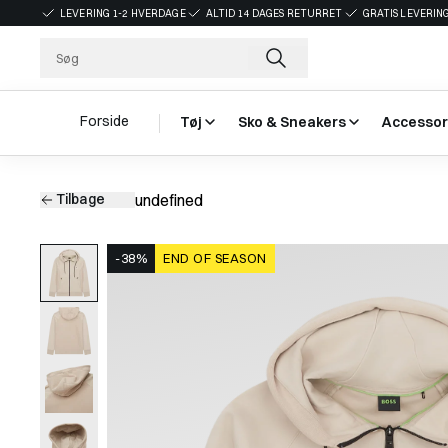
LEVERING 1-2 HVERDAGE
ALTID 14 DAGES RETURRET
GRATIS LEVERING
Forside
Tøj
Sko & Sneakers
Accessor
Tilbage
undefined
-38%
END OF SEASON