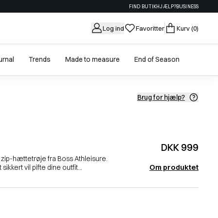
FIND BUTIK
HJÆLP?
BUSINESS
Log ind
Favoritter
Kurv
(0)
urnal
Trends
Made to measure
End of Season
Brug for hjælp?
DKK 999
zip-hættetrøje fra Boss Athleisure.
Om produktet
kkert vil pifte dine outfit...