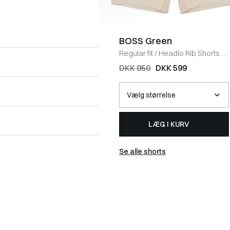
BOSS Green
Regular fit
/
Headlo Rib Shorts
/
SAND
DKK 950
DKK 599
LÆG I KURV
Se alle shorts