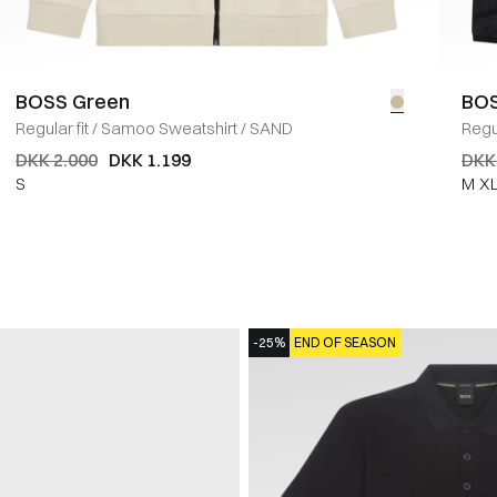
BOSS Green
BOS
Regular fit
/
Samoo Sweatshirt
/
SAND
Regul
DKK 2.000
DKK 1.199
DKK
S
M
X
-25%
END OF SEASON