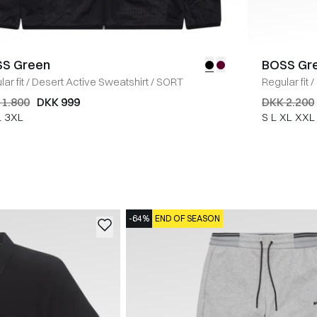
S Green
BOSS Gr
ar fit
/
Desert Active Sweatshirt
/
SORT
Regular fit
/
 1.800
DKK 999
DKK 2.200
L
3XL
S
L
XL
XXL
-64%
END OF SEASON