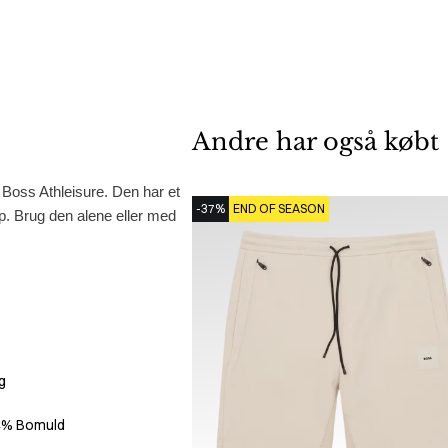
Andre har også købt
 Boss Athleisure. Den har et
-37%
END OF SEASON
 op. Brug den alene eller med
g
74% Bomuld