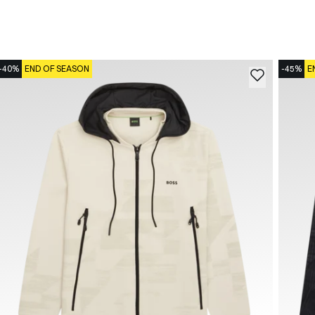
-40%
END OF SEASON
-45%
E