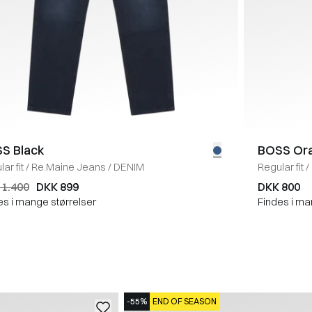
S Black
BOSS Or
ar fit
/
Re.Maine Jeans
/
DENIM
Regular fit
/
 1.400
DKK 899
DKK 800
es i mange størrelser
Findes i ma
-55%
END OF SEASON