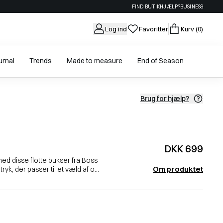
FIND BUTIK
HJÆLP?
BUSINESS
Log ind
Favoritter
Kurv
(0)
urnal
Trends
Made to measure
End of Season
Brug for hjælp?
DKK 699
d disse flotte bukser fra Boss
Om produktet
ryk, der passer til et væld af o...