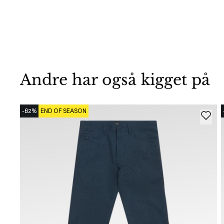
Andre har også kigget på
-62%
END OF SEASON