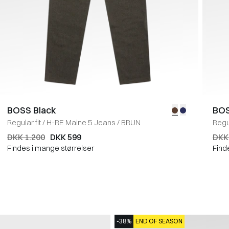
BOSS Black
BOS
Regular fit
/
H-RE Maine 5 Jeans
/
BRUN
Regul
DKK 1.200
DKK 599
DKK
Findes i mange størrelser
Find
-38%
END OF SEASON