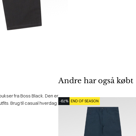
Andre har også købt
ukser fra Boss Black. Den er
-62%
END OF SEASON
utfits. Brug til casual hverdag