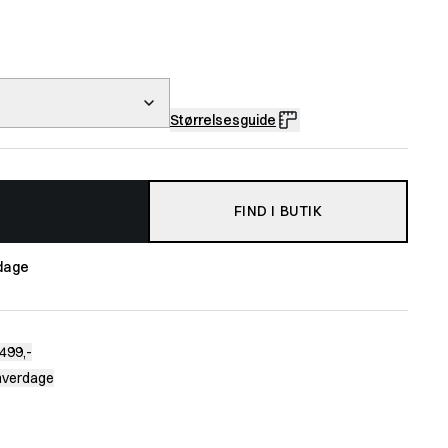
Størrelsesguide
FIND I BUTIK
dage
499,-
 hverdage