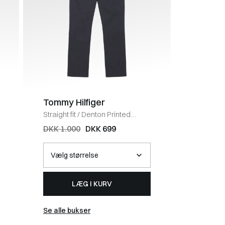
Tommy Hilfiger
BOSS B
Straight fit
/
Denton Printed
Regular fi
Structure Bukser
/
NAVY
DENIM
DKK 1.000
DKK 699
DKK 1.3
LÆG I KURV
Se alle bukser
Se alle j