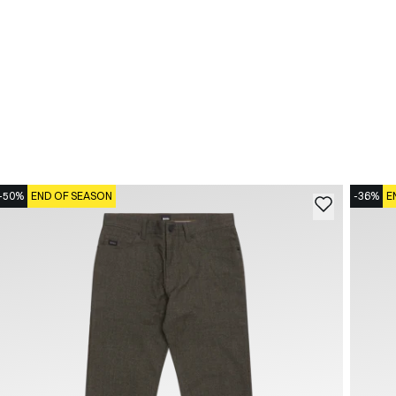
-50%
END OF SEASON
-36%
E