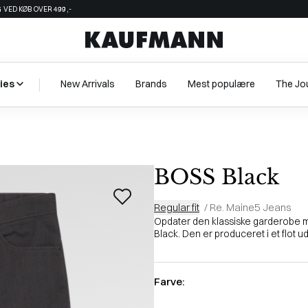
 VED KØB OVER 499,-
ies
New Arrivals
Brands
Mest populære
The Jo
BOSS Black
Regular fit
/
Re. Maine5 Jeans
Opdater den klassiske garderobe me
Black. Den er produceret i et flot udt
Farve: