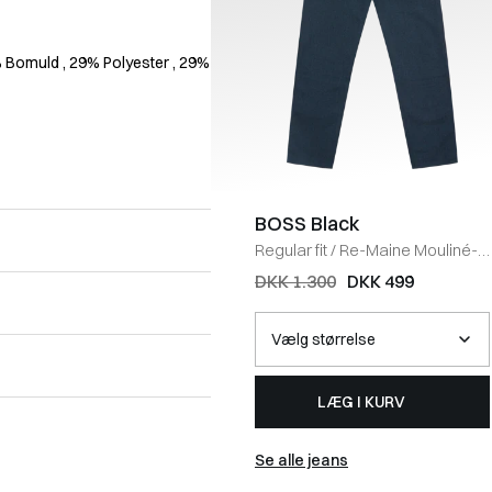
% Bomuld
, 29% Polyester
, 29%
BOSS Black
Regular fit
/
Re-Maine Mouliné-
Twill Jeans
/
NAVY
DKK 1.300
DKK 499
LÆG I KURV
Se alle jeans