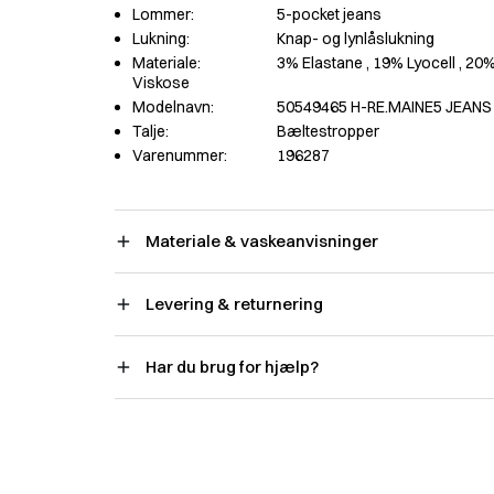
Lommer:
5-pocket jeans
Lukning:
Knap- og lynlåslukning
Materiale:
3% Elastane
, 19% Lyocell
, 20
Viskose
Modelnavn:
50549465 H-RE.MAINE5 JEANS
Talje:
Bæltestropper
Varenummer:
196287
Materiale & vaskeanvisninger
Levering & returnering
Har du brug for hjælp?