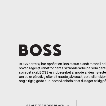
BOSS herretøj har opnået en ikon status blandt mænd i hel
hovedsageligt kendt for deres skrædderarbejde som garant
som det skal. BOSS er indbegrebet af mode af den højeste 
om du er på udkig efter dit næste jakkesæt, polo eller skjo
nogle rigtig gode bud, som vi anbefaler at du tager et kig på
SE ALT FRA BOSS BLACK