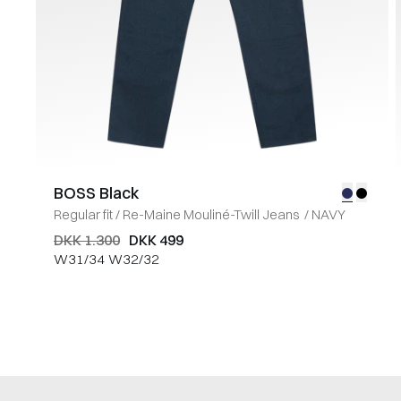
BOSS Black
Regular fit
/
Re-Maine Mouliné-Twill Jeans
/
NAVY
DKK 1.300
DKK 499
W31/34
W32/32