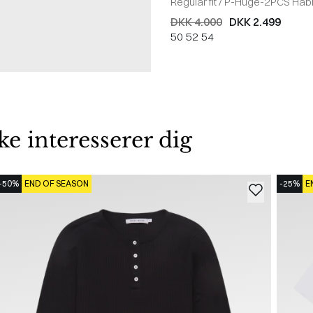
Regular fit
/
P-Huge-2PCS Habi
DKK 4.000
DKK 2.499
50
52
54
 interesserer dig
-50%
END OF SEASON
-25%
E