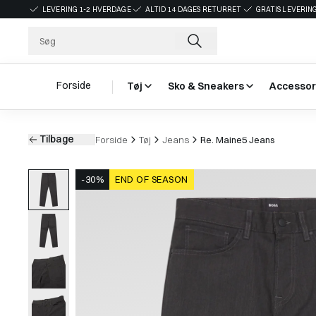
LEVERING 1-2 HVERDAGE
ALTID 14 DAGES RETURRET
GRATIS LEVERING
Forside
Tøj
Sko & Sneakers
Accessor
Tilbage
Forside
Tøj
Jeans
Re. Maine5 Jeans
-30%
END OF SEASON