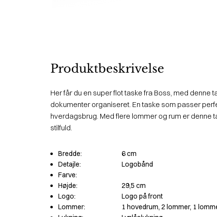
Produktbeskrivelse
Her får du en super flot taske fra Boss, med denne 
dokumenter organiseret. En taske som passer perfek
hverdagsbrug. Med flere lommer og rum er denne t
stilfuld.
Bredde:
6 cm
Detajle:
Logobånd
Farve:
Højde:
29,5 cm
Logo:
Logo på front
Lommer:
1 hovedrum, 2 lommer, 1 lomm