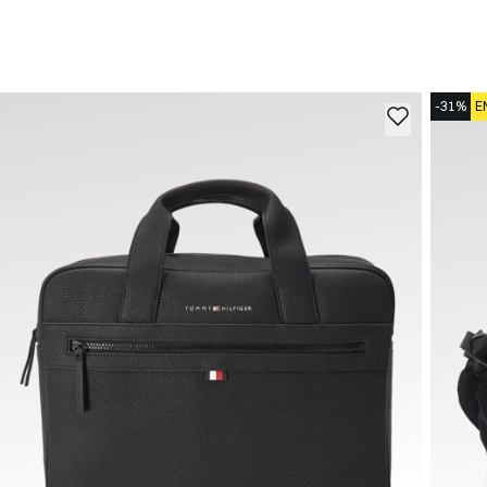
-31%
E