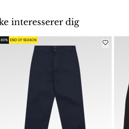
 interesserer dig
-60%
END OF SEASON