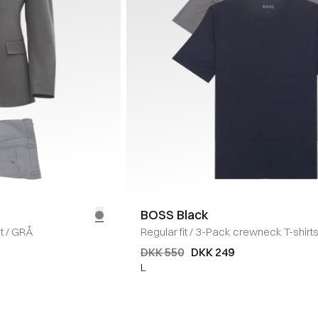
BOSS Black
t
/
GRÅ
Regular fit
/
3-Pack crewneck T-shirt
DKK 550
DKK 249
L