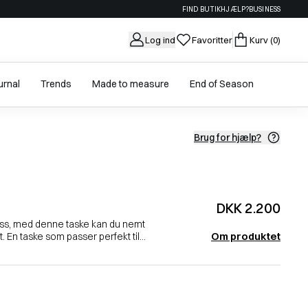
FIND BUTIK
HJÆLP?
BUSINESS
Log ind
Favoritter
Kurv
(0)
urnal
Trends
Made to measure
End of Season
Brug for hjælp?
DKK 2.200
Boss, med denne taske kan du nemt
Om produktet
En taske som passer perfekt til...