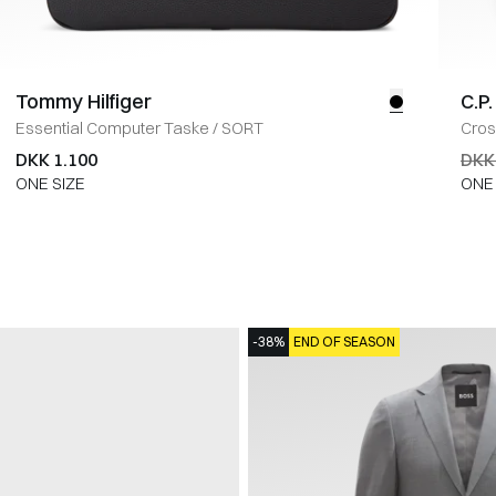
Tommy Hilfiger
C.P
Essential Computer Taske
/
SORT
Cro
DKK 1.100
DKK
ONE SIZE
ONE 
-38%
END OF SEASON