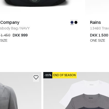
. Company
Rains
ssbody Bag
/
NAVY
13460 Trav
 1.450
DKK 999
DKK 1.500
SIZE
ONE SIZE
-55%
END OF SEASON