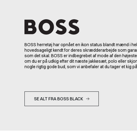
BOSS herretøj har opnået en ikon status blandt mænd i hel
hovedsageligt kendt for deres skrædderarbejde som garant
som det skal. BOSS er indbegrebet af mode af den højeste 
om du er på udkig efter dit næste jakkesæt, polo eller skjo
nogle rigtig gode bud, som vi anbefaler at du tager et kig på
SE ALT FRA BOSS BLACK