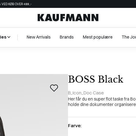
 VED KØB OVER 499,-
ies
New Arrivals
Brands
Mest populære
The Jo
BOSS Black
B_Icon_Doc Case
Her får du en super flot taske fra 
holde dine dokumenter organiseret. 
Farve: