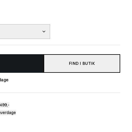
FIND I BUTIK
dage
499,-
 hverdage