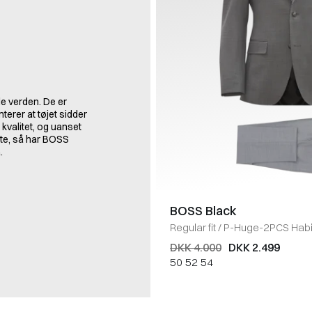
e verden. De er
erer at tøjet sidder
kvalitet, og uanset
rte, så har BOSS
.
BOSS Black
Regular fit
/
P-Huge-2PCS Habi
DKK 4.000
DKK 2.499
50
52
54