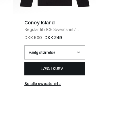
Coney Island
BOSS 
Regular fit
/
ICE Sweatshirt
/
Regular fi
BLACK
HVID
DKK 500
DKK 249
DKK 40
LÆG I KURV
Se alle sweatshirts
Se alle t-