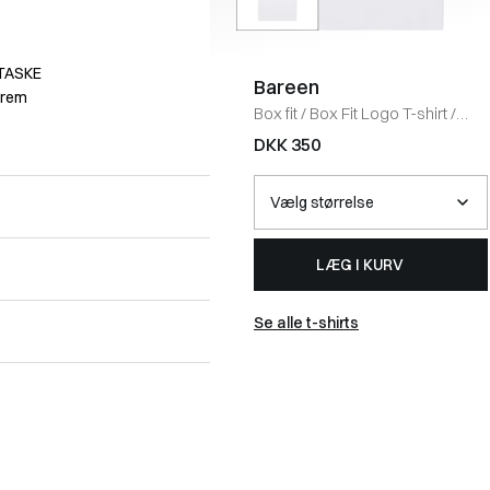
TASKE
Bareen
rrem
Box fit
/
Box Fit Logo T-shirt
/
WHITE
DKK 350
LÆG I KURV
Se alle t-shirts