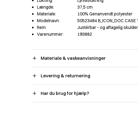
Lukning:
Lynlåslukning
Længde:
37,5 cm
Materiale:
100% Genanvendt polyester
Modelnavn:
50523484 B_ICON_DOC CASE 
Rem:
Justérbar - og aftagelig skulde
Varenummer:
193882
Materiale & vaskeanvisninger
Levering & returnering
Har du brug for hjælp?