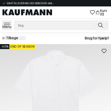
GRATIS LEVERING VED KØB OVER 499,-
Kurv
(0)
Menu
Tilbage
Brug for hjælp?
-50%
END OF SEASON