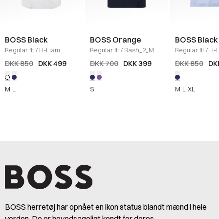
BOSS Black
BOSS Orange
BOSS Black
Regular fit
/
H-Liam
Regular fit
/
Rash_2_M K/
Regular fit
/
H-
Skjorte
/
HVID
Æ Skjorte
/
NAVY
Skjorte
/
LYS B
DKK 850
DKK 499
DKK 700
DKK 399
DKK 850
DK
M
L
S
M
L
XL
BOSS herretøj har opnået en ikon status blandt mænd i hele
verden. De er hovedsageligt kendt for deres