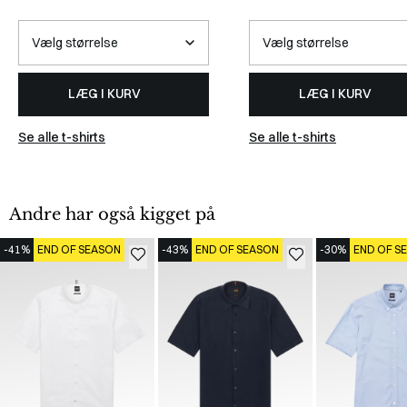
LÆG I KURV
LÆG I KURV
Se alle t-shirts
Se alle t-shirts
Andre har også kigget på
-41%
END OF SEASON
-43%
END OF SEASON
-30%
END OF S