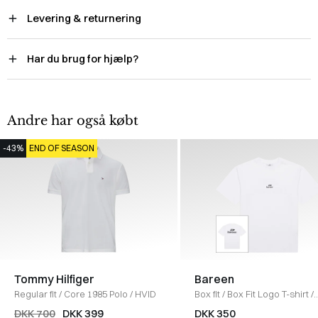
Levering & returnering
Har du brug for hjælp?
Andre har også købt
-43%
END OF SEASON
Tommy Hilfiger
Bareen
Regular fit
/
Core 1985 Polo
/
HVID
Box fit
/
Box Fit Logo T-shirt
/
WHITE
DKK 700
DKK 399
DKK 350