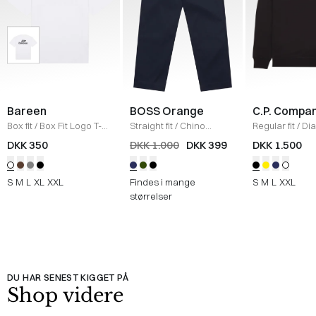
Bareen
BOSS Orange
C.P. Compa
Box fit
/
Box Fit Logo T-
Straight fit
/
Chino
Regular fit
/
Di
shirt
/
WHITE
Straight
/
NAVY
Raised Fleece
DKK 350
DKK 1.000
DKK 399
DKK 1.500
Neck Sweatshi
S
M
L
XL
XXL
Findes i mange
S
M
L
XXL
størrelser
DU HAR SENEST KIGGET PÅ
Shop videre