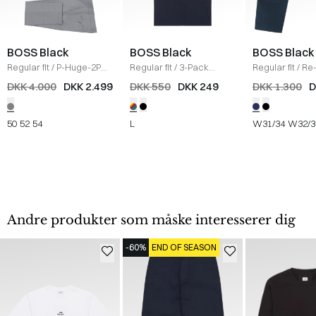
BOSS Black
BOSS Black
BOSS Black
Regular fit
/
P-Huge-2PCS
Regular fit
/
3-Pack
Regular fit
/
Re
Habit
/
GRÅ
crewneck T-shirts
/
Mouliné-Twill 
DKK 4.000
DKK 2.499
DKK 550
DKK 249
DKK 1.300
D
MULTI
NAVY
50
52
54
L
W31/34
W32/3
Andre produkter som måske interesserer dig
-60%
END OF SEASON