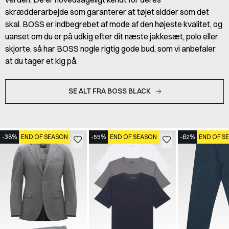
skrædderarbejde som garanterer at tøjet sidder som det
skal. BOSS er indbegrebet af mode af den højeste kvalitet, og
uanset om du er på udkig efter dit næste jakkesæt, polo eller
skjorte, så har BOSS nogle rigtig gode bud, som vi anbefaler
at du tager et kig på.
SE ALT FRA BOSS BLACK
-38%
END OF SEASON
-55%
END OF SEASON
-62%
END OF S