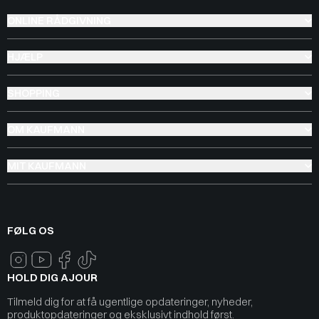
ONLINE RÅDGIVNING
HJÆLP
SHOPPING
OM KAUFMANN
MIT KAUFMANN
FØLG OS
HOLD DIG AJOUR
Tilmeld dig for at få ugentlige opdateringer, nyheder,
produktopdateringer og eksklusivt indhold først.