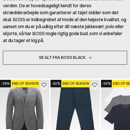
verden. De er hovedsageligt kendt for deres
skrædderarbejde som garanterer at tøjet sidder som det
skal. BOSS er indbegrebet af mode af den højeste kvalitet, og
uanset om du er på udkig efter dit næste jakkesæt, polo eller
skjorte, så har BOSS nogle rigtig gode bud, som vi anbefaler
at du tager et kig på.
SE ALT FRA BOSS BLACK
-38%
END OF SEASON
-62%
END OF SEASON
-55%
END OF S