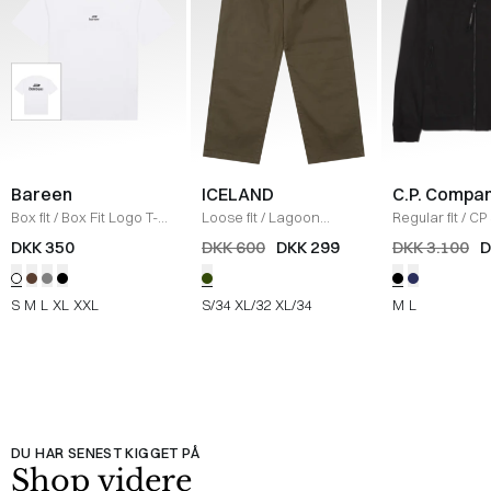
Bareen
ICELAND
C.P. Compa
Box fit
/
Box Fit Logo T-
Loose fit
/
Lagoon
Regular fit
/
CP 
shirt
/
WHITE
Bukser
/
OLIVE
Jakke
/
SORT
DKK 350
DKK 600
DKK 299
DKK 3.100
D
S
M
L
XL
XXL
S/34
XL/32
XL/34
M
L
DU HAR SENEST KIGGET PÅ
Shop videre