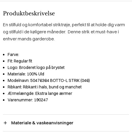
Produktbeskrivelse
En stilfuld og komfortabel striktrøje, perfekt til at holde dig varm
og stilfuld i de køligere måneder. Denne strik et must-have i
enhver mands garderobe.
Farve:
Fit:
Regular fit
Logo:
Broderet logo på brystet
Materiale:
100% Uld
Modelnavn:
50476364 BOTTO-L STRIK (046)
Ribkant:
Ribkant i hals, bund og manchet
Ærmelængde:
Ekstra lange ærmer
Varenummer:
190247
Materiale & vaskeanvisninger