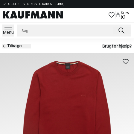
GRATIS LEVERING VED KØB OVER 499,-
Kurv
(0)
Menu
Tilbage
Brug for hjælp?