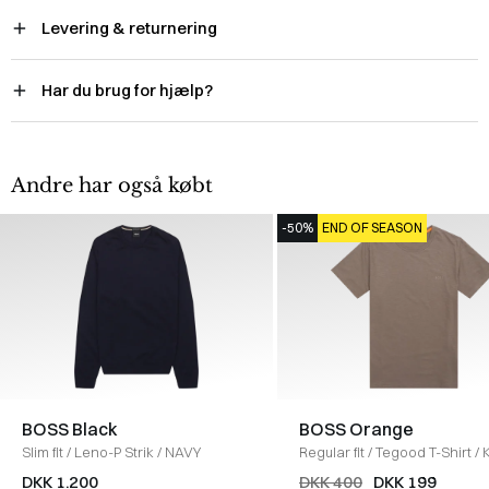
Levering & returnering
Har du brug for hjælp?
Andre har også købt
-50%
END OF SEASON
BOSS Black
BOSS Orange
Slim fit
/
Leno-P Strik
/
NAVY
Regular fit
/
Tegood T-Shirt
/
DKK 1.200
DKK 400
DKK 199