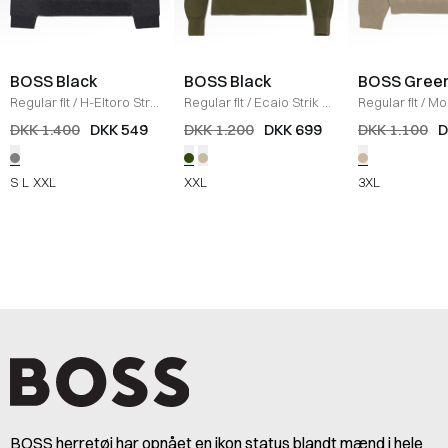
BOSS Black
BOSS Black
BOSS Gree
Regular fit
/
H-Eltoro Strik
Regular fit
/
Ecaio Strik
/
Regular fit
/
Mo
/
KOKS
OLIVEN
X Strik
/
SAND
DKK 1.400
DKK 549
DKK 1.200
DKK 699
DKK 1.100
D
S
L
XXL
XXL
3XL
BOSS herretøj har opnået en ikon status blandt mænd i hele