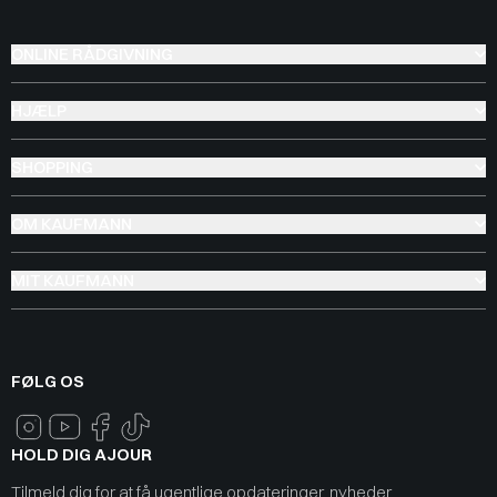
ONLINE RÅDGIVNING
HJÆLP
SHOPPING
OM KAUFMANN
MIT KAUFMANN
FØLG OS
HOLD DIG AJOUR
Tilmeld dig for at få ugentlige opdateringer, nyheder,