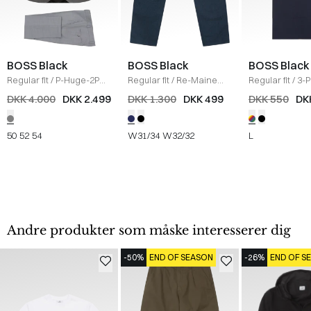
BOSS Black
BOSS Black
BOSS Black
Regular fit
/
P-Huge-2PCS
Regular fit
/
Re-Maine
Regular fit
/
3-
Habit
/
GRÅ
Mouliné-Twill Jeans
/
crewneck T-sh
DKK 4.000
DKK 2.499
DKK 1.300
DKK 499
DKK 550
DK
NAVY
MULTI
50
52
54
W31/34
W32/32
L
Andre produkter som måske interesserer dig
-50%
END OF SEASON
-26%
END OF S