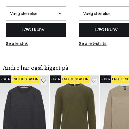
LÆG I KURV
LÆG I KURV
Se alle strik
Se alle t-shirts
Andre har også kigget på
-61%
END OF SEASON
-42%
END OF SEASON
-36%
END OF S