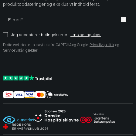
produktopdateringer og eksklusivt indhold først.
E-mail*
Jeg accepterer betingelserne.
Læs betingelser
Dette websted er beskyttet af reCAPTCHA og Google
Privatlivspolitik
og
Servicevilkår
gælder.