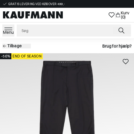
GRATIS LEVERING VED KØB OVER 499,-
Kurv
(0)
Menu
Tilbage
Brug for hjælp?
-56%
END OF SEASON