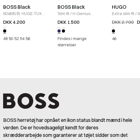
BOSS Black
BOSS Black
HUGO
50469191 HUGE-TUX
Slim fit
/
H-Genius
Extra slim fit
/
A
JAKKE (050)
/
SORT
Habitbukser
/
NAVY
Smoking Jakk
DKK 4.200
DKK 1.500
DKK 2.700
D
48
50
52
54
56
Findes i mange
46
størrelser
BOSS herretøj har opnået en ikon status blandt mænd i hele
verden. De er hovedsageligt kendt for deres
skrædderarbejde som garanterer at tøjet sidder som det