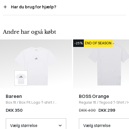
Har du brug for hjælp?
Andre har også købt
-25%
END OF SEASON
Bareen
BOSS Orange
Box fit
/
Box Fit Logo T-shirt
/
Regular fit
/
Tegood T-Shirt
/
WHITE
DKK 350
DKK 400
DKK 299