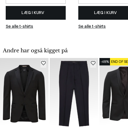
LÆG I KURV
LÆG I KURV
Se alle t-shirts
Se alle t-shirts
Andre har også kigget på
-48%
END OF S