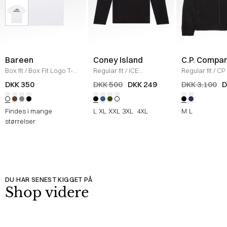
Bareen
Coney Island
C.P. Compa
Box fit
/
Box Fit Logo T-
Regular fit
/
ICE
Regular fit
/
CP 
shirt
/
WHITE
Sweatshirt
/
BLACK
Jakke
/
SORT
DKK 350
DKK 500
DKK 249
DKK 3.100
D
Findes i mange
L
XL
XXL
3XL
4XL
M
L
størrelser
DU HAR SENEST KIGGET PÅ
Shop videre