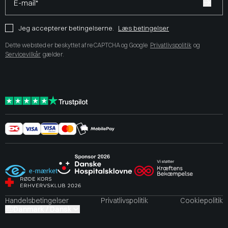
E-mail*
Jeg accepterer betingelserne.
Læs betingelser
Dette websted er beskyttet af reCAPTCHA og Google
Privatlivspolitik
og
Servicevilkår
gælder.
Handelsbetingelser
Privatlivspolitik
Cookiepolitik
Danmark / Dansk