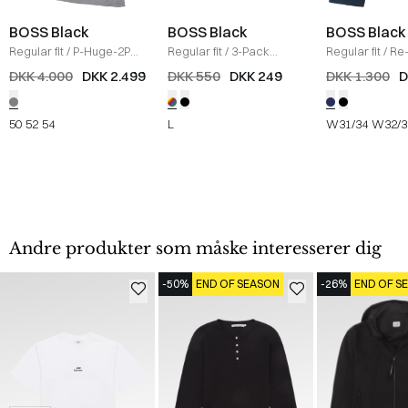
BOSS Black
BOSS Black
BOSS Black
Regular fit
/
P-Huge-2PCS
Regular fit
/
3-Pack
Regular fit
/
Re
Habit
/
GRÅ
crewneck T-shirts
/
Mouliné-Twill 
DKK 4.000
DKK 2.499
DKK 550
DKK 249
DKK 1.300
D
MULTI
NAVY
50
52
54
L
W31/34
W32/3
Andre produkter som måske interesserer dig
-50%
END OF SEASON
-26%
END OF S