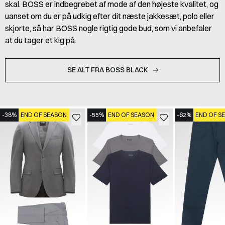
skal. BOSS er indbegrebet af mode af den højeste kvalitet, og
uanset om du er på udkig efter dit næste jakkesæt, polo eller
skjorte, så har BOSS nogle rigtig gode bud, som vi anbefaler
at du tager et kig på.
SE ALT FRA BOSS BLACK
-38%
END OF SEASON
-55%
END OF SEASON
-62%
END OF S