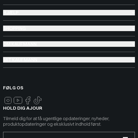
HJÆLP
SHOPPING
OM KAUFMANN
MIT KAUFMANN
FØLG OS
HOLD DIG AJOUR
Tilmeld dig for at få ugentlige opdateringer, nyheder,
produktopdateringer og eksklusivt indhold først.