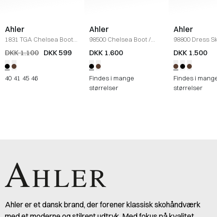
Ahler
Ahler
Ahler
1831 TGA Chelsea Boot
/
98500 Chelsea Boot
/
98800 Dress S
SORT
SORT
DKK 1.100
DKK 599
DKK 1.600
DKK 1.500
40
41
45
46
Findes i mange
Findes i mang
størrelser
størrelser
Ahler er et dansk brand, der forener klassisk skohåndværk
med et moderne og stilrent udtryk. Med fokus på kvalitet,