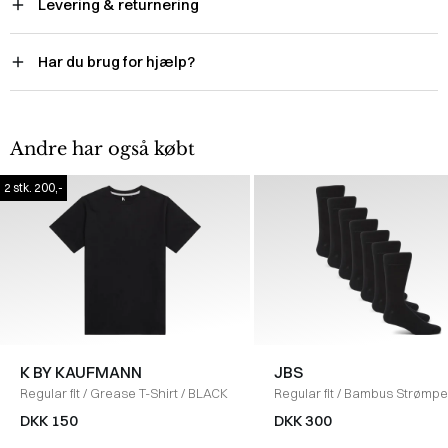
Levering & returnering
Har du brug for hjælp?
Andre har også købt
2 stk. 200,-
K BY KAUFMANN
JBS
Regular fit
/
Grease T-Shirt
/
BLACK
Regular fit
/
Bambus Strømper
Pack
/
SORT
DKK 150
DKK 300