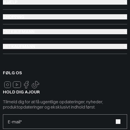
HJÆLP
SHOPPING
OM KAUFMANN
MIT KAUFMANN
FØLG OS
HOLD DIG AJOUR
Tilmeld dig for at få ugentlige opdateringer, nyheder,
produktopdateringer og eksklusivt indhold først.
E-mail*