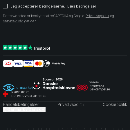
Jeg accepterer betingelserne.
Læs betingelser
Dette websted er beskyttet af reCAPTCHA og Google
Privatlivspolitik
og
Servicevilkår
gælder.
Handelsbetingelser
Privatlivspolitik
Cookiepolitik
Danmark / Dansk