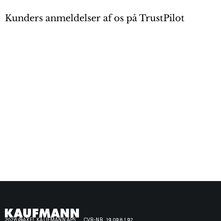
Kunders anmeldelser af os på TrustPilot
2026 @AXEL KAUFMANN APS
CVR-NR. 19 09 81 92