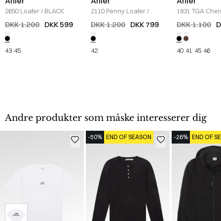
Ahler
Ahler
Ahler
2650 Loafer
/
BLACK
2110 Penny Loafer
/
1831 TGA Chel
BLACK
SORT
DKK 1.200
DKK 599
DKK 1.200
DKK 799
DKK 1.100
D
43
45
42
40
41
45
46
Andre produkter som måske interesserer dig
-50%
END OF SEASON
-26%
END OF S