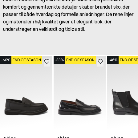
komfort og gennemtænkte detaljer skaber brandet sko, der
passer til både hverdag og formelle anledninger. De rene linjer
og materialer i høj kvalitet giver et elegant look, der
understreger en velklædt og tidløs stil.
-50%
END OF SEASON
-33%
END OF SEASON
-46%
END OF S