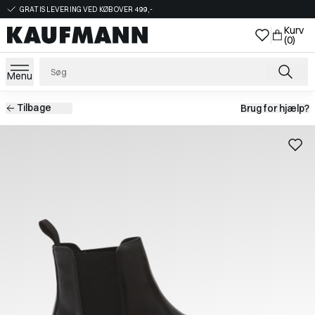
GRATIS LEVERING VED KØB OVER 499,-
Kurv
(0)
Menu
Tilbage
Brug for hjælp?