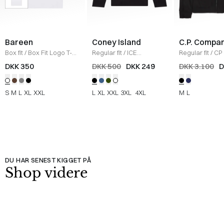
Bareen
Coney Island
C.P. Compa
Box fit
/
Box Fit Logo T-
Regular fit
/
ICE
Regular fit
/
CP 
shirt
/
WHITE
Sweatshirt
/
BLACK
Jakke
/
SORT
DKK 350
DKK 500
DKK 249
DKK 3.100
D
S
M
L
XL
XXL
L
XL
XXL
3XL
4XL
M
L
DU HAR SENEST KIGGET PÅ
Shop videre