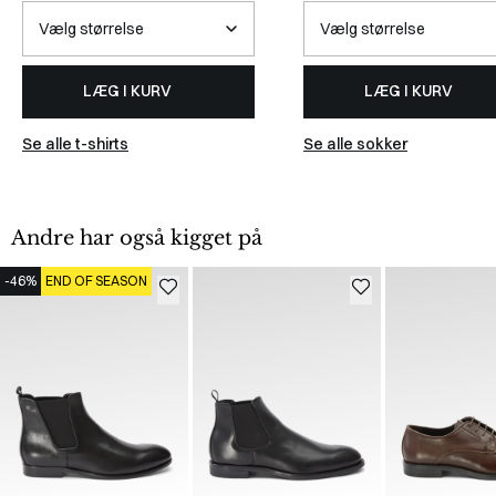
LÆG I KURV
LÆG I KURV
Se alle t-shirts
Se alle sokker
Andre har også kigget på
-46%
END OF SEASON