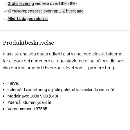
Gratis levering
ved køb over DKK 499,-
Klimakompenseret levering
: 1-2 hverdage
Altid 14 dages returret
Produktbeskrivelse
Klassisk chelsea boots udført i glat skind med elastik i siderne
for at gøre det nemmere at tage støvlerne af og på. Alsidig pæn
sko der kan bruges til hverdag, såvel som til pænere brug.
Farve:
Indersål:
Læderforing og fuld polstret kalveskinds indersål
Modelnavn:
1088 SKO (048)
Ydersål:
Gummi ydersål
Varenummer:
197585