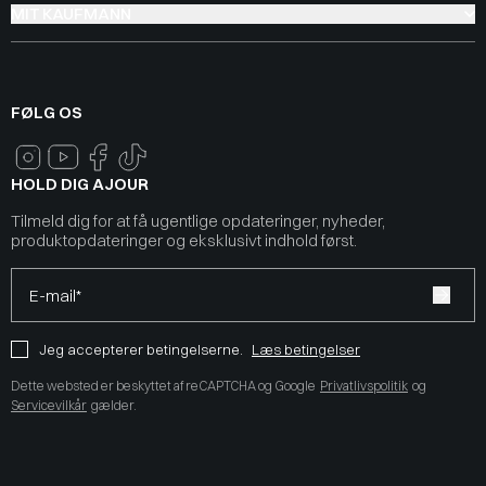
MIT KAUFMANN
FØLG OS
HOLD DIG AJOUR
Tilmeld dig for at få ugentlige opdateringer, nyheder,
produktopdateringer og eksklusivt indhold først.
E-mail*
Jeg accepterer betingelserne.
Læs betingelser
Dette websted er beskyttet af reCAPTCHA og Google
Privatlivspolitik
og
Servicevilkår
gælder.