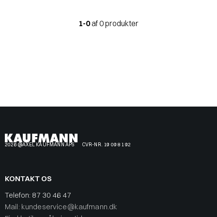
1-0
af 0 produkter
2026 @AXEL KAUFMANN APS
CVR-NR. 19 09 81 92
KONTAKT OS
Telefon:
87 30 46 47
Mail: kundeservice@kaufmann.dk