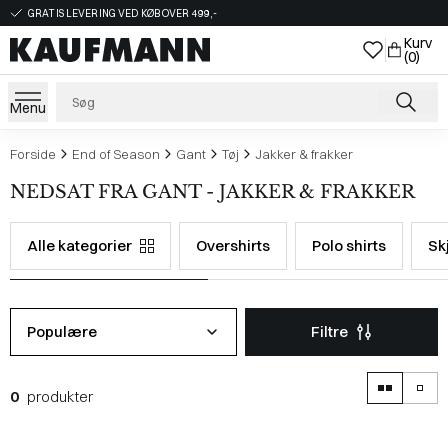
GRATIS LEVERING VED KØB OVER 499,-
Kurv
(0)
Menu
Forside
End of Season
Gant
Tøj
Jakker & frakker
NEDSAT FRA GANT - JAKKER & FRAKKER
Alle kategorier
Overshirts
Polo shirts
Sk
Populære
Filtre
0
produkter