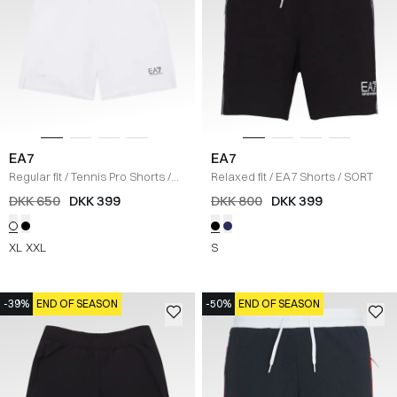
EA7
EA7
Regular fit
/
Tennis Pro Shorts
/
Relaxed fit
/
EA7 Shorts
/
SORT
HVID
DKK 650
DKK 399
DKK 800
DKK 399
XL
XXL
S
-39%
END OF SEASON
-50%
END OF SEASON