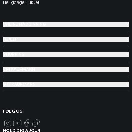
Helligdage: Lukket
ONLINE RÅDGIVNING
HJÆLP
SHOPPING
OM KAUFMANN
MIT KAUFMANN
FØLG OS
HOLD DIG AJOUR