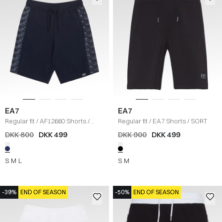
EA7
EA7
Regular fit
/
AF12660 Shorts
/
Regular fit
/
EA7 Shorts
/
SORT
NAVY
DKK 800
DKK 499
DKK 900
DKK 499
S
M
L
S
M
-39%
END OF SEASON
-50%
END OF SEASON