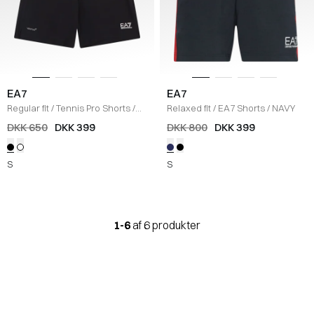
EA7
EA7
Regular fit
/
Tennis Pro Shorts
/
Relaxed fit
/
EA7 Shorts
/
NAVY
SORT
DKK 650
DKK 399
DKK 800
DKK 399
S
S
1-6
af 6 produkter