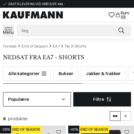
GRATIS LEVERING VED KØB OVER 499,-
Kurv
(0)
Menu
Forside
End of Season
EA7
Tøj
Shorts
NEDSAT FRA EA7 - SHORTS
Alle kategorier
Bukser
Jakker & frakker
Populære
Filtre
6
produkter
-38%
END OF SEASON
-45%
END OF SEASON