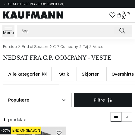
GRATIS LEVERING VED KØB OVER 499,-
Kurv
(0)
Menu
Forside
End of Season
C.P. Company
Tøj
Veste
NEDSAT FRA C.P. COMPANY - VESTE
Alle kategorier
Strik
Skjorter
Overshirts
Populære
Filtre
1
produkter
-57%
END OF SEASON