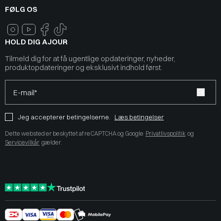
FØLG OS
HOLD DIG AJOUR
Tilmeld dig for at få ugentlige opdateringer, nyheder,
produktopdateringer og eksklusivt indhold først.
E-mail*
Jeg accepterer betingelserne.
Læs betingelser
Dette websted er beskyttet af reCAPTCHA og Google
Privatlivspolitik
og
Servicevilkår
gælder.