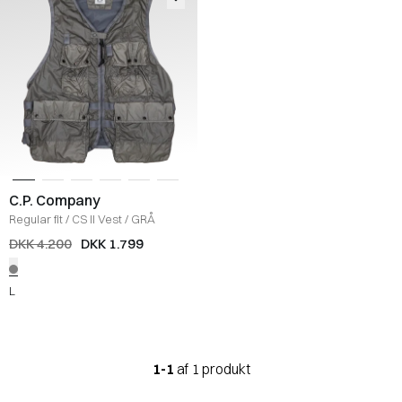
C.P. Company
Regular fit
/
CS II Vest
/
GRÅ
DKK 4.200
DKK 1.799
L
1-1
af 1 produkt