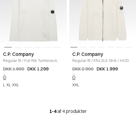
C.P. Company
C.P. Company
Regular fit
/
Full Rib Turtleneck
Regular fit
/
KN131A Strik
/
HVID
Knit
/
HVID
DKK 1.800
DKK 1.299
DKK 2.900
DKK 1.999
L
XL
XXL
XXL
1-4
af 4 produkter