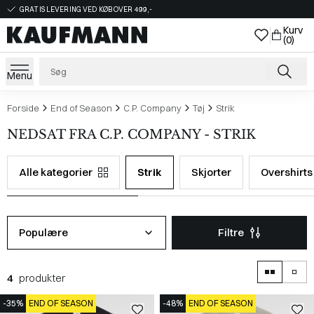
GRATIS LEVERING VED KØB OVER 499,-
Kurv
(0)
Menu
Forside
End of Season
C.P. Company
Tøj
Strik
NEDSAT FRA C.P. COMPANY - STRIK
Alle kategorier
Strik
Skjorter
Overshirts
Populære
Filtre
4
produkter
-35%
END OF SEASON
-48%
END OF SEASON