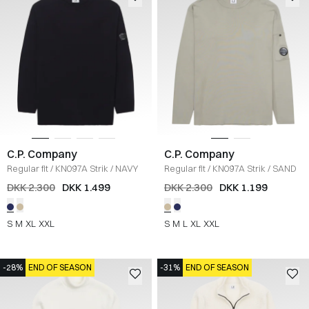
C.P. Company
C.P. Company
Regular fit
/
KN097A Strik
/
NAVY
Regular fit
/
KN097A Strik
/
SAND
DKK 2.300
DKK 1.499
DKK 2.300
DKK 1.199
S
M
XL
XXL
S
M
L
XL
XXL
-28%
END OF SEASON
-31%
END OF SEASON